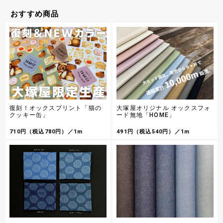
ーズの作品の間にアクセントとしてそっと忍ばせ
シーチングプリント un/no「ダニャスク」
るのもおすすめです
おすすめ商品
パネルプリント「Lovely Panic Label &
【TWILIGHT】 ダマスク調の模様をモチーフにし
Sack」by Selfish M
たかわいらしく美しい猫のシーチングプリント生
キルト作家武石正子さんプロデュース！1930 年代
地です
のアメリカンフィードサックをラブリーにアレン
837円（税込920円）／1m
ジした楽しく可愛いパネルプリント生地です
1,800円（税込1,980円）／1パネル
NEON羽ばたく鳥のオックスプリント
コットンこばやし カッパ猫のコットンキャンバス
2色のネオンカラーと鳥の群れがスタイリッシュに
プリント
デザインされたオックスプリント布地です
『小林繊維』 雨合羽を着た猫さんたちのなかに潜
む怪しげなキャラクターたちが楽しいコットンキ
755円（税込830円）／1m
ャンバスプリント布地です
982円（税込1,080円）／1m
NEONスプラッシュのオックスプリント
復刻！オックスプリント「猫の
大塚屋オリジナル オックスフォ
2色のネオンカラーが入ったペンキをスパッタリン
『mingswim(ミンスイ)』ジュエリーボックス
クッキー缶」
ード無地「HOME」
グした、スタイリッシュなオックスプリント生地
★大塚屋オリジナルカラーで「BLACK」が新登場
です
（2025/11/17）★ どこを切り取っても上品で美
755円（税込830円）／1m
しい、色鮮やかな宝石模様のデジタルシーチング
710円（税込780円）／1m
491円（税込540円）／1m
プリントです
1,346円（税込1,480円）／1m
岡山県で洗いをかけた強撚リネンレーヨンボイル
「生地洗い」の本場である岡山県で丁寧に洗いを
スーパーマーケットのオックスプリント
かけた強撚リネンレーヨン生地です
スーパーでのショッピングの楽しさを詰め込んだ
ようなユニークなオックスプリント生地です
1,164円（税込1,280円）／1m
682円（税込750円）／1m
【現品限り特価】Exclusive collection 西脇産
先染クールストライプ
いわしまあゆ「パンとコーヒーと」
高品質な兵庫県・西脇産の生地が、数量限定お買
イラストレーター・いわしまあゆさんの、お洒落
い得価格！ 吸水速乾性に優れた機能素材クールマ
で美味しそうなパンとコーヒーのイラストレーシ
ックスファブリックの先染ストライプ生地です 快