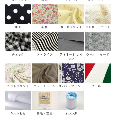
水玉
花柄
ガーゼプリント
ジャガードニット
チェック
ストライプ
ラミネート ナイ
ウール ツイード
ロン
ニットプリント
ニットチュール
リバティプリント
フェルト
キルトわた
裏地・芯地
ミシン糸