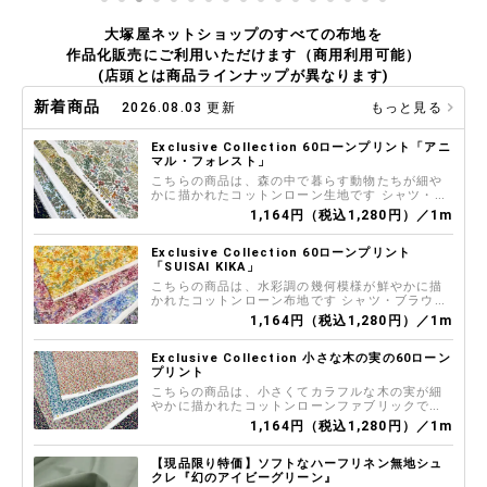
大塚屋ネットショップのすべての布地を
作品化販売にご利用いただけます（商用利用可能）
(店頭とは商品ラインナップが異なります)
新着商品
2026.08.03 更新
もっと見る
Exclusive Collection 60ローンプリント「アニ
マル・フォレスト」
こちらの商品は、森の中で暮らす動物たちが細や
かに描かれたコットンローン生地です シャツ・ブ
ラウス、スカートなどの雰囲気あるお洋服づくり
1,164円（税込1,280円）／1m
におすすめです
Exclusive Collection 60ローンプリント
「SUISAI KIKA」
こちらの商品は、水彩調の幾何模様が鮮やかに描
かれたコットンローン布地です シャツ・ブラウ
ス、スカートなどの雰囲気あるお洋服づくりにお
1,164円（税込1,280円）／1m
すすめです
Exclusive Collection 小さな木の実の60ローン
プリント
こちらの商品は、小さくてカラフルな木の実が細
やかに描かれたコットンローンファブリックです
シャツ・ブラウス、スカートなどの雰囲気あるお
1,164円（税込1,280円）／1m
洋服づくりにおすすめです
【現品限り特価】ソフトなハーフリネン無地シュ
クレ『幻のアイビーグリーン』