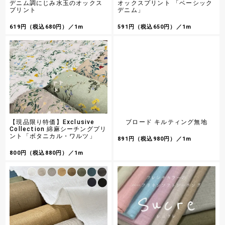
ョンを元に企画したシーチングプリント生地です
453円（税込498円）／1m
デニム調にじみ水玉のオックス
オックスプリント 「ベーシック
適な着心地の定番ストライプシャツ、ブラウス、
(こちらの布地は、個人作家さまによる作品化販売
1,528円（税込1,680円）／1m
プリント
デニム」
ワンピースなど既製品ライクなお洋服づくりにお
にご利用いただけます)
すすめです
【現品限り特価】Exclusive collection 西脇産
先染プレミアム100双クロス
大塚屋オリジナル オックスフォード無地
619円（税込680円）／1m
591円（税込650円）／1m
「HOME」
高品質な兵庫県・西脇産の生地が、数量限定お買
い得価格！ 最高級のスーピマ綿を使用し、美しい
使いやすいカラーを、お手頃価格で あらゆるカラ
表面感と滑らかな肌触りに仕上がった先染100双
ーバリエーションの中から、大塚屋ネットショッ
544円（税込598円）／1m
平織コットンファブリックです 既製品ライクなお
プの「HOME(原点)」とも言える20色を厳選しま
491円（税込540円）／1m
洋服づくりにおすすめの生地です
した 大塚屋ネットショップ限定のオリジナル生地
【現品限り特価】Exclusive collection 西脇産
です※新色５色を追加しました
先染サッカーストライプ
ナチュラルな生平麻無地
高品質な兵庫県・西脇産の生地が、数量限定お買
麻糸を晒さずに平織りした「生平（きびら）」無
い得価格！ 汗ばむ陽気におすすめの、ドライタッ
地です
チで清涼感のある素材です 春夏のお洋服づくりに
710円（税込780円）／1m
おすすめです
800円（税込880円）／1m
オックスプリント「フレンチボタニカル」
【現品限り特価】「モンステラ」の綿ポリハワイ
【現品限り特価】Exclusive
ブロード キルティング無地
新色カラー「くすみブラウン」＆復刻カラー「ペ
アンプリント
Collection 綿麻シーチングプリ
ールピンク」♪ 淡くくすませたフレンチカラーを
ント「ボタニカル・ワルツ」
モンステラがデザインされたシンプルなハワイア
中心とした、ボタニカルフラワー柄のオックスプ
891円（税込980円）／1m
ンT/Cプリント生地です
リント生地です ★「生成(綿かす残し)」「オフア
573円（税込630円）／1m
イボリー」「ペールピンク」「くすみブラウン」
619円（税込680円）／1m
800円（税込880円）／1m
は大塚屋限定カラーです
【現品限り特価】最高級ランクギザ綿使用 西脇産
100双オックス無地
お買い得サテンキルティング無地
先染め生地の名産地兵庫県西脇で製造されました
綺麗な光沢のあるお買い得価格のサテンキルティ
薄手のオックスフォード生地です
ングです ★新色「オフホワイト」「ライトグレ
ー」「ネイビー」「レッド」追加いたしました。
437円（税込480円）／1m
1,019円（税込1,120円）／1m
【現品限り特価】最高級ランクギザ綿使用 西脇産
『Hoyoka』Cats Art Museumのシーチングプ
シャンブレー
リント