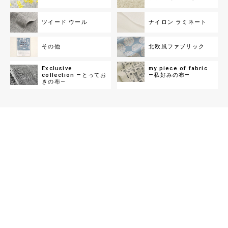
Exclusive Collection コーデュロイプリント
物が目白押しの「不思議の国のアリス」柄
「アンティーク・ベリー」
コットンこばやし 綿麻キャンバスプリント「キノ
コマルシェ」
【HOKKOH(北高)】 細部まで美しく表現された木
ツイード ウール
ナイロン ラミネート
の実・花の実が美しい細畝コールテンプリント生
いろんな種類のきのこをモチーフにし北欧テイス
地です 秋冬のソーイングにご活用くださいませ
トに描いた、綿麻キャンバスプリント生地です
1,528円（税込1,680円）／1m
982円（税込1,080円）／1m
その他
北欧風ファブリック
Exclusive Collection コーデュロイプリント
「トワイライト・リーフ」
猫ちゃんのオックスプリント「やんのかステッ
プ」
【HOKKOH(北高)】 細やかな花枝がシックな2色
Exclusive
my piece of fabric
で描かれた細畝コールテンプリント生地です 秋冬
collection ―とってお
毛を逆立てた猫ちゃんが威嚇する姿、通称「やん
―私好みの布―
のソーイングにご活用くださいませ
きの布―
のかステップ」がモチーフの、ビビットカラーと
1,528円（税込1,680円）／1m
デフォルメタッチがポップで愛らしいオックスプ
682円（税込750円）／1m
リント生地です
Little Pocket スケアプリント「ポム・デ・レト
ロ」
程よいサイズ感のリンゴやフルーツが賑やかに並
んだ、カラフル＆レトロな印象のスケアープリン
ト生地です
573円（税込630円）／1m
Otsukaya×koizumiクールクロスニット「ハイ
ビスカスアロハ」
大塚屋と「小泉株式会社ライフテックスカンパニ
ー」さんがコラボ！ こちらはハイビスカスやター
トルなどオーソドックスなハワイアンデザインを
891円（税込980円）／1m
クールクロスニットにしました キシリトール等の
後加工をせずに、糸、糸形状、編み組織を組み合
わせて生地にしているので半永久的に冷感効果が
『mingswim(ミンスイ)』HerbGarden
持続します
ほっとひと息、やすらぎと心地よい暮らしに 日常
生活の中で身近な植物であるハーブをモチーフに