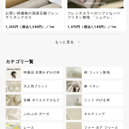
先染め生地の名産地兵庫県西脇で製造されました
【ART DE NYA（アートだニャー）】 名画が全部
薄手のシャンブレー布地です
猫になったかわいいデジタルシーチングプリント
437円（税込480円）／1m
生地です ★新色ワインレッド、抹茶グリーン、ペ
1,400円（税込1,540円）／1m
お買い得価格の国産広幅フレン
フレンチカラーのソフトなハー
ールグレーを追加しました★
チリネンクロス
フリネン無地 「シュクレ」
Exclusive Collection バンビ模様の60ローンプ
『Hoyoka』Art Nouveau Catsのシーチングプ
リント
リント
1,255円（税込1,380円）／1m
1,073円（税込1,180円）／1m
シルキーな手触りとドレープ感が特徴の加工を施
【ART DE NYA（アートだニャー）】 ■復刻再生
した60ローンプリント生地です グラデーションを
産決定！ 流れるような線と花々、そして猫が美し
つけたアニマル柄がふわっと柔らかな印象で、シ
1,164円（税込1,280円）／1m
いデジタルシーチングプリント布地です ★新色セ
ャツ・ワンピース・ブラウス・スカートなど雰囲
1,400円（税込1,540円）／1m
もっと見る
ピアが入荷しました★
気のあるお洋服づくりにおすすめです
Exclusive Collection フレッシュチーズの60ロ
『Hoyoka』赤ずきんにゃんのシーチングプリン
ーンプリント
ト
こちらの商品は、お洒落なパッケージのチーズが
【FAIRY TALE DE NYA（フェアリーテイルだニ
ナチュラルなテイストで描かれたコットンローン
カテゴリ一覧
ャー）】 ■復刻再生産決定！ おとぎ話の登場人物
ファブリックです シャツ・ブラウス、スカートな
1,164円（税込1,280円）／1m
がすべて猫になったかわいいデジタルシーチング
どの雰囲気あるお洋服づくりにおすすめです
1,400円（税込1,540円）／1m
プリント生地です こちらはドキドキなお話が展開
特価品 在庫わずかの布
綿 コットン無地
されていく「赤ずきんちゃん」柄です
水彩アップルのオックスプリント
『Hoyoka』Snow White Catのシーチングプリ
水彩タッチで描かれた、爽やかで美味しそうな
ント
「りんご」モチーフのオックスプリント生地です
大人気プリント
麻 リネン
【FAIRY TALE DE NYA（フェアリーテイルだニ
ャー）】 ■復刻再生産決定！ おとぎ話の登場人物
664円（税込730円）／1m
がすべて猫になったかわいいデジタルシーチング
1,400円（税込1,540円）／1m
プリント生地です こちらはワクワクなお話が展開
合繊 ポリエステルなど
ニット のびる布
Exclusive Collection コーデュロイプリント
されていく「白雪姫」柄です
「ペルレ・ブーケ」
『Hoyoka』Alice in Nyanderlandのシーチン
グプリント
【HOKKOH(北高)】 色とりどりの小花模様が美し
ふわふわ ガーゼ
キルティング
い細畝コールテンプリント生地です 秋冬のソーイ
【FAIRY TALE DE NYA（フェアリーテイルだニ
ングにご活用くださいませ
ャー）】 ■復刻再生産決定！ おとぎ話の登場人物
1,528円（税込1,680円）／1m
がすべて猫になったかわいいデジタルシーチング
1,400円（税込1,540円）／1m
プリント生地です こちらは愉快で不思議な登場人
レース
ファー ボア フリース