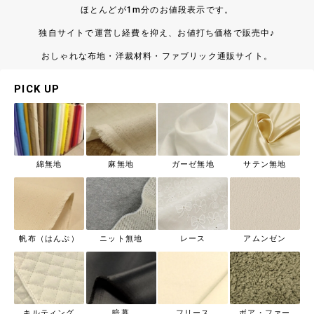
ほとんどが1m分のお値段表示です。
独自サイトで運営し経費を抑え、お値打ち価格で販売中♪
おしゃれな布地・洋裁材料・ファブリック通販サイト。
PICK UP
綿無地
麻無地
ガーゼ無地
サテン無地
帆布（はんぷ）
ニット無地
レース
アムンゼン
キルティング
暗幕
フリース
ボア・ファー