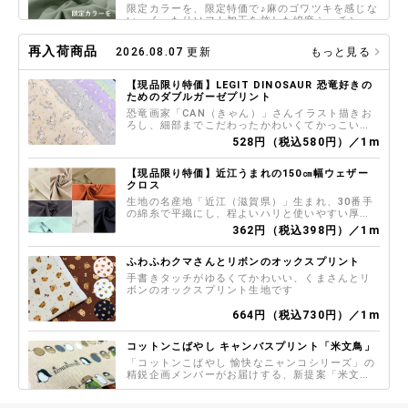
限定カラーを、限定特価で♪麻のゴワツキを感じな
い、くったりソフト加工を施した綿麻シーチング
生地です こちらのカラーのみ「幻のアイビーグリ
726円（税込798円）／1m
ーン」として限定特価で掲載しています (詳しく
再入荷商品
2026.08.07 更新
もっと見る
は商品詳細ページをご覧くださいませ)
my piece of fabric クリームソーダの60ロー
ンプリント
【現品限り特価】LEGIT DINOSAUR 恐竜好きの
レトロ喫茶に出てきそうなカフェメニューが手書
ためのダブルガーゼプリント
き風に描かれた60ローンプリント生地です シャツ
恐竜画家「CAN（きゃん）」さんイラスト描きお
やブラウス、スカートなどのお洋服づくりから、
ろし、細部までこだわったかわいくてかっこいい
800円（税込880円）／1m
小物雑貨まで、柄を活かした制作におすすめの商
恐竜柄ダブルガーゼプリント生地です
528円（税込580円）／1m
品です
シーチングプリント un/no「ストライプ×ストロ
ベリー」
【現品限り特価】近江うまれの150㎝幅ウェザー
クラシカルで落ち着いた色合いのストライプ背景
クロス
をベースに、いちご柄を全体に散りばめた上品で
生地の名産地「近江（滋賀県）」生まれ、30番手
大人かわいい雰囲気のシーチングプリント生地で
の綿糸で平織にし、程よいハリと使いやすい厚み
800円（税込880円）／1m
す
に仕上げたウェザークロスです
362円（税込398円）／1m
スケアープリントCountry Floral「Ivy and
Tulips」
ふわふわクマさんとリボンのオックスプリント
【Country Floral collection by NAKAMURA】
手書きタッチがゆるくてかわいい、くまさんとリ
美しく、かわいらしいボタニカルパターンがプリ
ボンのオックスプリント生地です
ントされたスケアープリント生地です
800円（税込880円）／1m
664円（税込730円）／1m
コットンこばやしコットンキャンバスプリント
「ねこベーカリー」
コットンこばやし キャンバスプリント「米文鳥」
『小林繊維』 焼き立てパンをめしあがれ！かわい
「コットンこばやし 愉快なニャンコシリーズ」の
い猫さんたちがパン屋さんになったコットンキャ
精鋭企画メンバーがお届けする、新提案「米文鳥
ンバスプリント生地です
（こめぶんちょう）」です 米文鳥単品でご利用い
982円（税込1,080円）／1m
ただくのもおすすめですし、愉快なニャンコシリ
982円（税込1,080円）／1m