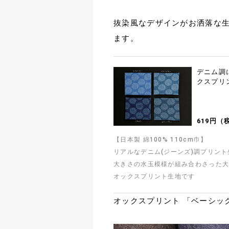
抜染風なデザインがお洒落な
ます。
デニム調
クスプリ
619円（
【日本製 綿100% 110cm巾】
リアルなデニム(ジーンズ)調プリン
大きさの水玉模様が組み合わさった
オックスプリント生地です
オックスプリント 「ベーシッ