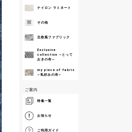
ナイロン ラミネート
その他
北欧風ファブリック
Exclusive
collection ―とって
おきの布―
my piece of fabric
―私好みの布―
ご案内
特集一覧
お知らせ
ご利用ガイド