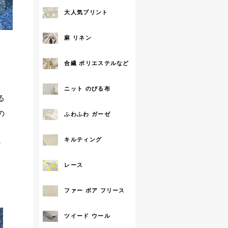
大人気プリント
麻 リネン
合繊 ポリエステルなど
ニット のびる布
る
の
ふわふわ ガーゼ
キルティング
な
レース
ファー ボア フリース
ツイード ウール