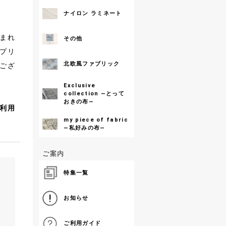
ナイロン ラミネート
まれ
その他
プリ
北欧風ファブリック
ござ
Exclusive
collection ―とって
おきの布―
ご利用
my piece of fabric
―私好みの布―
ご案内
特集一覧
お知らせ
ご利用ガイド