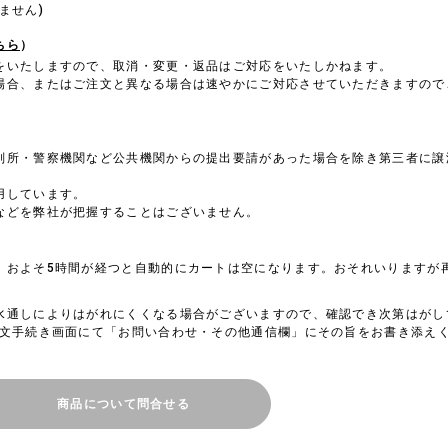
ません)
ちら
）
をいたしますので、取消・変更・返品はご対応をいたしかねます。
場合、またはご注文と異なる場合は速やかにご対応させていただきますので
判所・警察機関など公共機関からの提出要請があった場合を除き第三者に譲
用しています。
などを弊社が把握することはございません。
、およそ5時間が経つと自動的にカートは空になります。おそれいりますが
水通しによりはがれにくくなる場合がございますので、確認でき次第はがし
注文手続き画面にて「お問い合わせ・その他通信欄」にその旨をお書き添え
商品について問合せる