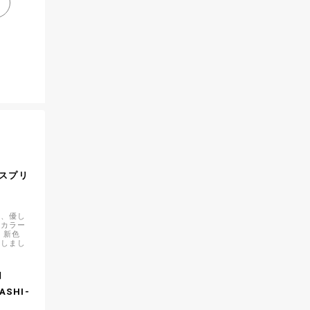
】
スプリ
の、優し
チカラー
 新色
加しまし
】
SHI-