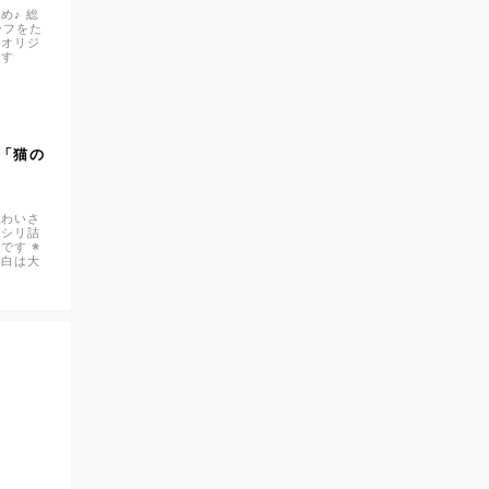
め♪ 総
ーフをた
屋オリジ
です
】
「猫の
かわいさ
ッシリ詰
です ※
フ白は大