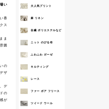
場い
大人気プリント
拡大する
い香
麻 リネン
クス
合繊 ポリエステルなど
まま
ニット のびる布
雰囲
ふわふわ ガーゼ
いの
キルティング
デザ
レース
、デ
ファー ボア フリース
ドの
感が
ツイード ウール