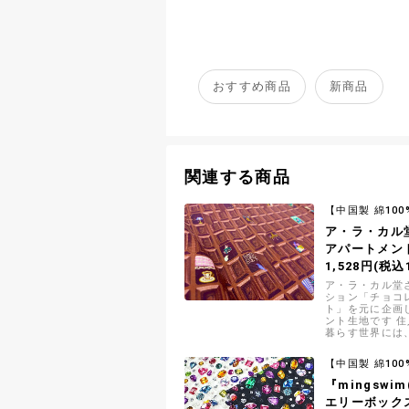
おすすめ商品
新商品
関連する商品
【中国製 綿100
ア・ラ・カル
アパートメン
1,528円(税込1
ア・ラ・カル堂
ション「チョコ
ト」を元に企画
ント生地です 
暮らす世界には
つひとつにスト
います
【中国製 綿100
『mingswi
エリーボック