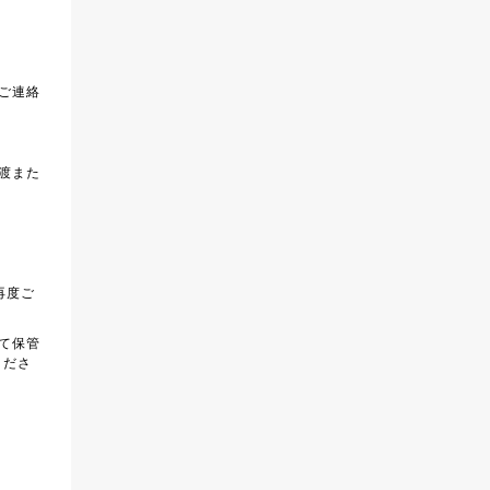
ご連絡
渡また
再度ご
て保管
くださ