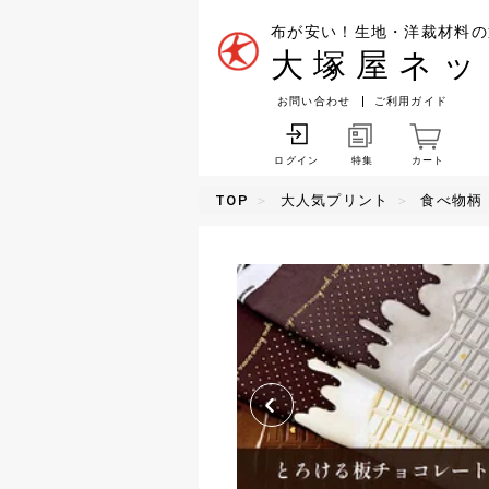
布が安い！生地・洋裁材料の
大塚屋ネッ
お問い合わせ
ご利用ガイド
特集
カート
ログイン
TOP
大人気プリント
食べ物柄