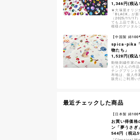
1,346円(税込1
★大塚屋オリジ
「BLACK」が
（2025/11/
ても上品で美し
模様のデジタル
です
【中国製 綿100
spica-pi
物たち」
1,528円(税込1
動物刺繍作家のsp
ピカ)さんの作
チングプリント生
布地は、個人作
販売にご利用い
最近チェックした商品
【日本製 綿100
お買い得価格
ン「夢うさぎ
544円（税込5
『Classical M