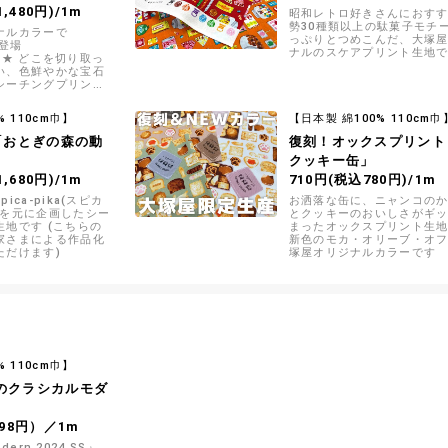
,480円)/1m
昭和レトロ好きさんにおすす
勢30種類以上の駄菓子モチ
ナルカラーで
っぷりとつめこんだ、大塚
新登場
ナルのスケアプリント生地
17）★ どこを切り取っ
い、色鮮やかな宝石
シーチングプリント
% 110cm巾】
【日本製 綿100% 110cm巾
ka「おとぎの森の動
復刻！オックスプリント
クッキー缶」
,680円)/1m
710円(税込780円)/1m
ica-pika(スピカ
お洒落な缶に、ニャンコの
品を元に企画したシー
とクッキーのおいしさがギ
地です (こちらの
まったオックスプリント生地
家さまによる作品化
新色のモカ・オリーブ・オ
ただけます)
塚屋オリジナルカラーです
% 110cm巾】
のクラシカルモダ
」
98円）／1m
odern 2024 SS』