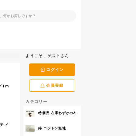
ようこそ、ゲストさん
ログイン
会員登録
／1m
カテゴリー
特価品 在庫わずかの布
ティ
綿 コットン無地