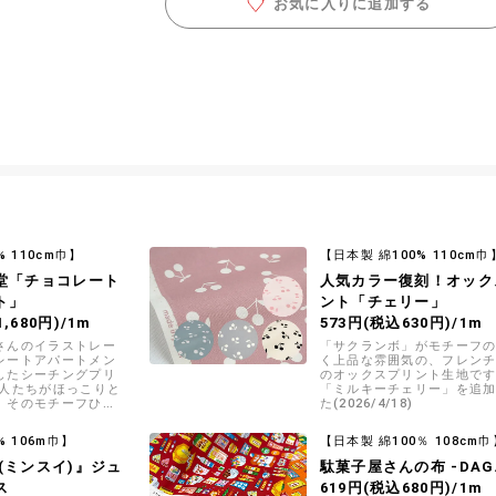
お気に入りに追加する
% 110cm巾】
【日本製 綿100% 110cm巾
堂「チョコレート
人気カラー復刻！オック
ト」
ント「チェリー」
,680円)/1m
573円(税込630円)/1m
さんのイラストレー
「サクランボ」がモチーフ
レートアパートメン
く上品な雰囲気の、フレン
したシーチングプリ
のオックスプリント生地です
住人たちがほっこりと
「ミルキーチェリー」を追
、そのモチーフひと
た(2026/4/18)
ーリーがこめられて
% 106m巾】
【日本製 綿100％ 108cm巾
m(ミンスイ)』ジュ
駄菓子屋さんの布 -DAGA
ス
619円(税込680円)/1m