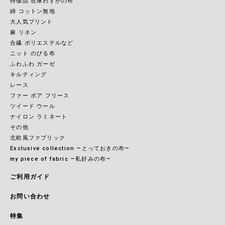
特価品 在庫わずかの布
綿 コットン無地
大人気プリント
麻 リネン
合繊 ポリエステルなど
ニット のびる布
ふわふわ ガーゼ
キルティング
レース
ファー ボア フリース
ツイード ウール
ナイロン ラミネート
その他
北欧風ファブリック
Exclusive collection ―とっておきの布―
my piece of fabric ―私好みの布―
ご利用ガイド
お問い合わせ
特集