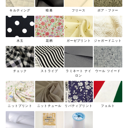
キルティング
暗幕
フリース
ボア・ファー
水玉
花柄
ガーゼプリント
ジャガードニット
チェック
ストライプ
ラミネート ナイ
ウール ツイード
ロン
ニットプリント
ニットチュール
リバティプリント
フェルト