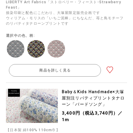
LIBERTY Art Fabrics「ストロベリー・フィースト-Strawberry
Feast」
捺染印刷と配色にこだわり、大塚屋限定販売企画です
ウィリアム・モリスの「いちご泥棒」にちなんだ、苺と鳥モチーフ
のリバティタナローンプリントです
選択中の色、柄:
商品を詳しく見る
Baby＆Kids Handmade×大塚
屋別注リバティプリントタナロ
ーン「バードソング」
3,400円（税込3,740円）／
1m
【日本製 綿100% 110cm巾】