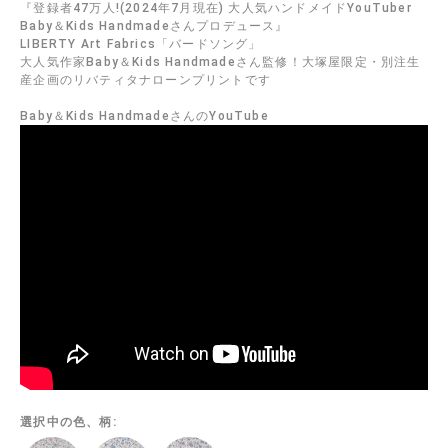
『登録者47万人!(2024年7月現在) 大人気ハンドメイドYouTuber
Baby＆Kids Handmadeさんプロデュース』
LIBERTY Art Fabrics「バードソング」
大人気作家Baby＆Kids Handmadeさん監修！大塚屋限定・別注生
産企画のリバティタナローンプリントです
Baby＆Kids HandmadeさんのYouTube
選択中の色、柄: