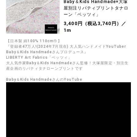
Baby＆Kids Handmade×大塚
屋別注リバティプリントタナロ
ーン「ベッツィ」
3,400円（税込3,740円）／
1m
【日本製 綿100% 110cm巾】
『登録者47万人!(2024年7月現在) 大人気ハンドメイドYouTuber
Baby＆Kids Handmadeさんプロデュース』
LIBERTY Art Fabrics「ベッツィ」
大人気作家Baby＆Kids Handmadeさん監修！大塚屋限定・別注生
産企画のリバティタナローンプリントです
Baby＆Kids HandmadeさんのYouTube