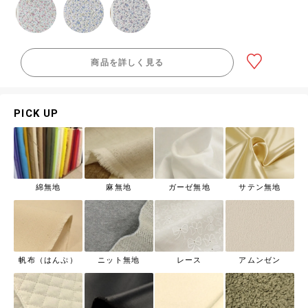
商品を詳しく見る
PICK UP
綿無地
麻無地
ガーゼ無地
サテン無地
帆布（はんぷ）
ニット無地
レース
アムンゼン