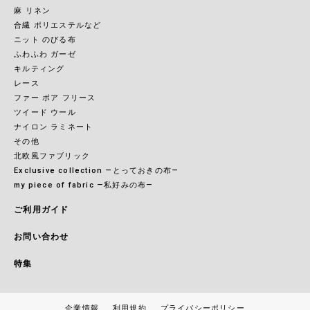
麻 リネン
合繊 ポリエステルなど
ニット のびる布
ふわふわ ガーゼ
キルティング
レース
ファー ボア フリース
ツイード ウール
ナイロン ラミネート
その他
北欧風ファブリック
Exclusive collection ―とっておきの布―
my piece of fabric ―私好みの布―
ご利用ガイド
お問い合わせ
特集
企業情報
利用規約
プライバシーポリシー