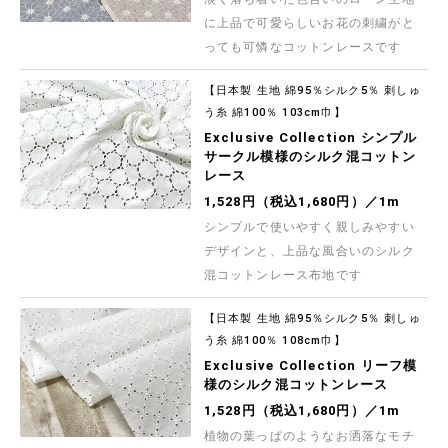
Exclusive Collection コーデュロイプリント
「アンティーク・ベリー」
に上品で可愛らしいお花の刺繍がと
【HOKKOH(北高)】 細部まで美しく表現された木
っても可憐なコットンレースです
の実・花の実が美しい細畝コールテンプリント生
地です 秋冬のソーイングにご活用くださいませ
1,528円（税込1,680円）／1m
【日本製 生地 綿95％シルク5％ 刺しゅ
Exclusive Collection コーデュロイプリント
う糸 綿100％ 103cm巾】
「トワイライト・リーフ」
【HOKKOH(北高)】 細やかな花枝がシックな2色
Exclusive Collection シンプル
で描かれた細畝コールテンプリント生地です 秋冬
サークル模様のシルク混コットン
のソーイングにご活用くださいませ
1,528円（税込1,680円）／1m
レース
1,528円（税込1,680円）／1m
シンプルで使いやすく親しみやすい
デザインと、上品な風合いのシルク
混コットンレース布地です
【日本製 生地 綿95％シルク5％ 刺しゅ
う糸 綿100％ 108cm巾】
Exclusive Collection リーフ模
様のシルク混コットンレース
1,528円（税込1,680円）／1m
植物の葉っぱのようなお洒落なモチ