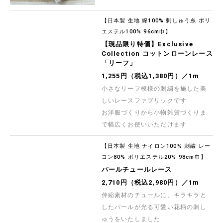
【日本製 生地 綿100% 刺しゅう糸 ポリ
エステル100% 96cm巾】
【現品限り特価】Exclusive
Collection コットンローンレース
「リーフ」
1,255円（税込1,380円）／1m
小さなリーフ模様の刺繍を施した美
しいレースファブリックです
お洋服づくりから小物雑貨づくりま
で幅広くお使いいただけます
【日本製 生地 ナイロン100% 刺繍 レー
ヨン80% ポリエステル20% 98cm巾】
パールチュールレース
2,710円（税込2,980円）／1m
伸縮素材のチュールに、キラキラと
したパールが光る可愛い花柄の刺し
ゅうをいたしました