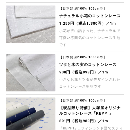
【日本製 綿100% 105cm巾】
ナチュラル小花のコットンレース
1,255円（税込1,380円）／1m
小花が沢山詰まった、ナチュラルで
可愛い雰囲気のコットンレース生地
です
【日本製 綿100% 105cm巾】
ツタと木の実のコットンレース
908円（税込998円）／1m
小さなお花とツタがデザインされた
コットンレース生地です
【日本製 綿100% 100cm巾】
【現品限り特価】大塚屋オリジナ
ルコットンレース「KEPPI」
891円（税込980円）／1m
「KEPPI」…フィンランド語でスティ