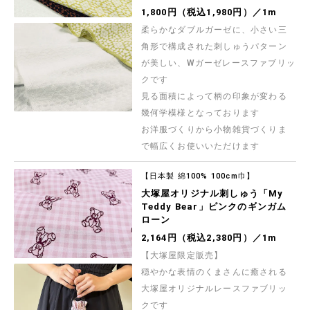
1,800円（税込1,980円）／1m
柔らかなダブルガーゼに、小さい三
角形で構成された刺しゅうパターン
が美しい、Wガーゼレースファブリッ
クです
見る面積によって柄の印象が変わる
幾何学模様となっております
お洋服づくりから小物雑貨づくりま
で幅広くお使いいただけます
【日本製 綿100% 100cm巾】
大塚屋オリジナル刺しゅう「My
Teddy Bear」ピンクのギンガム
ローン
2,164円（税込2,380円）／1m
【大塚屋限定販売】
穏やかな表情のくまさんに癒される
大塚屋オリジナルレースファブリッ
クです