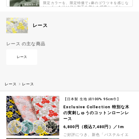
限定カラーを、限定特価で♪麻のゴワツキを感じな
い、くったりソフト加工を施した綿麻シーチング
生地です こちらのカラーのみ「幻のアイビーグリ
726円（税込798円）／1m
ーン」として限定特価で掲載しています (詳しく
は商品詳細ページをご覧くださいませ)
my piece of fabric クリームソーダの60ロー
レース
ンプリント
レトロ喫茶に出てきそうなカフェメニューが手書
き風に描かれた60ローンプリント生地です シャツ
やブラウス、スカートなどのお洋服づくりから、
800円（税込880円）／1m
レース の主な商品
小物雑貨まで、柄を活かした制作におすすめの商
品です
シーチングプリント un/no「ストライプ×ストロ
レース
ベリー」
クラシカルで落ち着いた色合いのストライプ背景
をベースに、いちご柄を全体に散りばめた上品で
大人かわいい雰囲気のシーチングプリント生地で
800円（税込880円）／1m
す
スケアープリントCountry Floral「Ivy and
レース
レース
Tulips」
【Country Floral collection by NAKAMURA】
美しく、かわいらしいボタニカルパターンがプリ
【日本製 生地 綿100% 95cm巾】
ントされたスケアープリント生地です
800円（税込880円）／1m
Exclusive Collection 特別な木
の実刺しゅうのコットンローンレ
コットンこばやしコットンキャンバスプリント
「ねこベーカリー」
ース
『小林繊維』 焼き立てパンをめしあがれ！かわい
6,800円（税込7,480円）／1m
い猫さんたちがパン屋さんになったコットンキャ
ンバスプリント生地です
982円（税込1,080円）／1m
ご好評につき、新色「パステルイエ