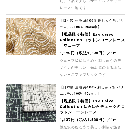
た、上品で美しいサークルフラワー
レース生地です
【日本製 生地 綿100％ 刺しゅう糸 ポリ
エステル100％ 90cm巾】
【現品限り特価】Exclusive
Collection コットンローンレース
「ウェーブ」
1,528円（税込1,680円）／1m
ウェーブ状にゆらめく刺しゅうのデ
ザインが美しい、光沢感のある上品
なレースファブリックです
【日本製 生地 綿100% 刺しゅう糸 ポリ
エステル100% 90cm巾】
【現品限り特価】Exclusive
Collection ゆらゆらチェックのコ
ットンローンレース
1,437円（税込1,580円）／1m
微光沢のある糸で美しい刺繍が施さ