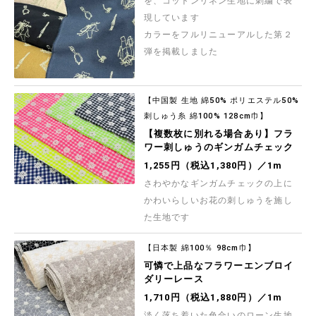
を、コットンリネン生地に刺繍で表
先染め生地の名産地兵庫県西脇で製造されました
薄手のシャンブレー布地です
現しています
437円（税込480円）／1m
カラーをフルリニューアルした第２
Exclusive Collection バンビ模様の60ローンプ
弾を掲載しました
リント
シルキーな手触りとドレープ感が特徴の加工を施
した60ローンプリント生地です グラデーションを
つけたアニマル柄がふわっと柔らかな印象で、シ
1,164円（税込1,280円）／1m
ャツ・ワンピース・ブラウス・スカートなど雰囲
【中国製 生地 綿50% ポリエステル50%
気のあるお洋服づくりにおすすめです
刺しゅう糸 綿100% 128cm巾】
Exclusive Collection フレッシュチーズの60ロ
ーンプリント
【複数枚に別れる場合あり】フラ
こちらの商品は、お洒落なパッケージのチーズが
ワー刺しゅうのギンガムチェック
ナチュラルなテイストで描かれたコットンローン
ファブリックです シャツ・ブラウス、スカートな
1,164円（税込1,280円）／1m
1,255円（税込1,380円）／1m
どの雰囲気あるお洋服づくりにおすすめです
さわやかなギンガムチェックの上に
水彩アップルのオックスプリント
水彩タッチで描かれた、爽やかで美味しそうな
かわいらしいお花の刺しゅうを施し
「りんご」モチーフのオックスプリント生地です
た生地です
664円（税込730円）／1m
【日本製 綿100％ 98cm巾】
Exclusive Collection コーデュロイプリント
「ペルレ・ブーケ」
可憐で上品なフラワーエンブロイ
【HOKKOH(北高)】 色とりどりの小花模様が美し
ダリーレース
い細畝コールテンプリント生地です 秋冬のソーイ
ングにご活用くださいませ
1,528円（税込1,680円）／1m
1,710円（税込1,880円）／1m
淡く落ち着いた色合いのローン生地