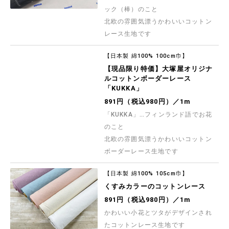
ック（棒）のこと
北欧の雰囲気漂うかわいいコットン
レース生地です
【日本製 綿100% 100cm巾】
【現品限り特価】大塚屋オリジナ
ルコットンボーダーレース
「KUKKA」
891円（税込980円）／1m
「KUKKA」…フィンランド語でお花
のこと
北欧の雰囲気漂うかわいいコットン
ボーダーレース生地です
【日本製 綿100% 105cm巾】
くすみカラーのコットンレース
891円（税込980円）／1m
かわいい小花とツタがデザインされ
たコットンレース生地です