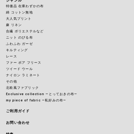
ジャンル
特価品 在庫わずかの布
綿 コットン無地
大人気プリント
麻 リネン
合繊 ポリエステルなど
ニット のびる布
ふわふわ ガーゼ
キルティング
レース
ファー ボア フリース
ツイード ウール
ナイロン ラミネート
その他
北欧風ファブリック
Exclusive collection ―とっておきの布―
my piece of fabric ―私好みの布―
ご利用ガイド
お問い合わせ