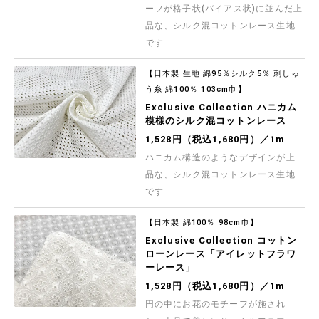
ーフが格子状(バイアス状)に並んだ上
品な、シルク混コットンレース生地
です
【日本製 生地 綿95％シルク5％ 刺しゅ
う糸 綿100％ 103cm巾】
Exclusive Collection ハニカム
模様のシルク混コットンレース
1,528円（税込1,680円）／1m
ハニカム構造のようなデザインが上
品な、シルク混コットンレース生地
です
【日本製 綿100％ 98cm巾】
Exclusive Collection コットン
ローンレース「アイレットフラワ
ーレース」
1,528円（税込1,680円）／1m
円の中にお花のモチーフが施され