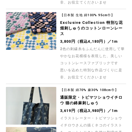
453円（税込498円）／1m
非、お役立てくださいませ
適な着心地の定番ストライプシャツ、ブラウス、
ワンピースなど既製品ライクなお洋服づくりにお
すすめです
【現品限り特価】Exclusive collection 西脇産
先染プレミアム100双クロス
【日本製 生地 綿100% 95cm巾】
高品質な兵庫県・西脇産の生地が、数量限定お買
Exclusive Collection 特別な花
い得価格！ 最高級のスーピマ綿を使用し、美しい
表面感と滑らかな肌触りに仕上がった先染100双
畑刺しゅうのコットンローンレー
544円（税込598円）／1m
平織コットンファブリックです 既製品ライクなお
ス
洋服づくりにおすすめの生地です
【現品限り特価】Exclusive collection 西脇産
3,800円（税込4,180円）／1m
先染サッカーストライプ
高品質な兵庫県・西脇産の生地が、数量限定お買
2色の刺繍糸をふんだんに使用して華
い得価格！ 汗ばむ陽気におすすめの、ドライタッ
やかなお花模様を表現した、美しい
チで清涼感のある素材です 春夏のお洋服づくりに
710円（税込780円）／1m
おすすめです
コットンレースファブリックです
オックスプリント「フレンチボタニカル」
思いを込めた特別な作品づくりに是
新色カラー「くすみブラウン」＆復刻カラー「ペ
ールピンク」♪ 淡くくすませたフレンチカラーを
非、お役立てくださいませ
中心とした、ボタニカルフラワー柄のオックスプ
リント生地です ★「生成(綿かす残し)」「オフア
573円（税込630円）／1m
イボリー」「ペールピンク」「くすみブラウン」
【日本製 綿70% 麻30% 108cm巾】
は大塚屋限定カラーです
【現品限り特価】最高級ランクギザ綿使用 西脇産
通販限定・トビマツショウイチロ
100双オックス無地
ウ 猫の綿麻刺しゅう
先染め生地の名産地兵庫県西脇で製造されました
薄手のオックスフォード生地です
3,619円（税込3,980円）／1m
437円（税込480円）／1m
イラストレーター・トビマツショウ
【現品限り特価】最高級ランクギザ綿使用 西脇産
イチロウさんの描くネコのイラスト
シャンブレー