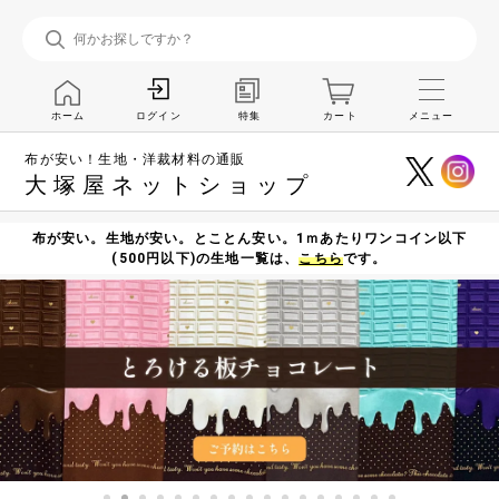
ホーム
特集
カート
メニュー
ログイン
布が安い！生地・洋裁材料の通販
大塚屋ネットショップ
布が安い。生地が安い。とことん安い。1ｍあたりワンコイン以下
(500円以下)の生地一覧は、
こちら
です。