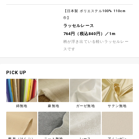
【日本製 ポリエステル100% 110cm
巾】
ラッセルレース
764円（税込840円）／1m
柄が浮き出ている軽いラッセルレー
スです
PICK UP
綿無地
麻無地
ガーゼ無地
サテン無地
帆布（はんぷ）
ニット無地
レース
アムンゼン