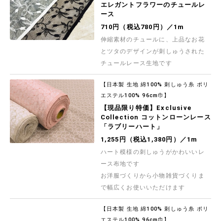
エレガントフラワーのチュールレ
ース
710円（税込780円）／1m
伸縮素材のチュールに、上品なお花
とツタのデザインが刺しゅうされた
チュールレース生地です
【日本製 生地 綿100% 刺しゅう糸 ポリ
エステル100% 96cm巾】
【現品限り特価】Exclusive
Collection コットンローンレース
「ラブリーハート」
1,255円（税込1,380円）／1m
ハート模様の刺しゅうがかわいいレ
ース布地です
お洋服づくりから小物雑貨づくりま
で幅広くお使いいただけます
【日本製 生地 綿100% 刺しゅう糸 ポリ
エステル100% 96cm巾】