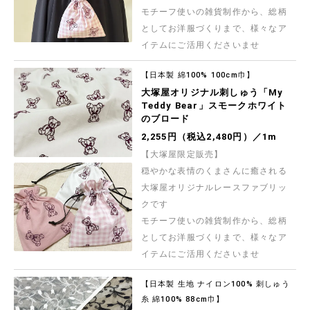
モチーフ使いの雑貨制作から、総柄
としてお洋服づくりまで、様々なア
イテムにご活用くださいませ
【日本製 綿100% 100cm巾】
大塚屋オリジナル刺しゅう「My
Teddy Bear」スモークホワイト
のブロード
2,255円（税込2,480円）／1m
【大塚屋限定販売】
穏やかな表情のくまさんに癒される
大塚屋オリジナルレースファブリッ
クです
モチーフ使いの雑貨制作から、総柄
としてお洋服づくりまで、様々なア
イテムにご活用くださいませ
【日本製 生地 ナイロン100% 刺しゅう
糸 綿100% 88cm巾】