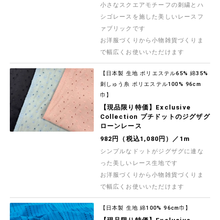
小さなスクエアモチーフの刺繍とハ
シゴレースを施した美しいレースフ
ァブリックです
お洋服づくりから小物雑貨づくりま
で幅広くお使いいただけます
【日本製 生地 ポリエステル65% 綿35%
刺しゅう糸 ポリエステル100% 96cm
巾】
【現品限り特価】Exclusive
Collection プチドットのジグザグ
ローンレース
982円（税込1,080円）／1m
シンプルなドットがジグザグに連な
った美しいレース生地です
お洋服づくりから小物雑貨づくりま
で幅広くお使いいただけます
【日本製 生地 綿100% 96cm巾】