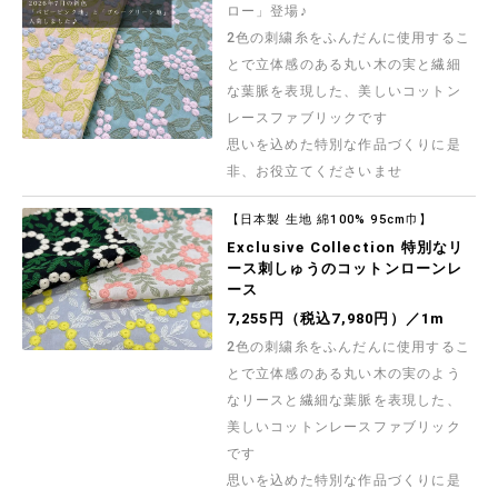
ロー」登場♪
シーチングプリント un/no「ダニャスク」
【TWILIGHT】 ダマスク調の模様をモチーフにし
2色の刺繍糸をふんだんに使用するこ
たかわいらしく美しい猫のシーチングプリント生
とで立体感のある丸い木の実と繊細
地です
837円（税込920円）／1m
な葉脈を表現した、美しいコットン
レースファブリックです
NEON羽ばたく鳥のオックスプリント
2色のネオンカラーと鳥の群れがスタイリッシュに
思いを込めた特別な作品づくりに是
デザインされたオックスプリント布地です
非、お役立てくださいませ
755円（税込830円）／1m
【日本製 生地 綿100% 95cm巾】
NEONスプラッシュのオックスプリント
2色のネオンカラーが入ったペンキをスパッタリン
Exclusive Collection 特別なリ
グした、スタイリッシュなオックスプリント生地
ース刺しゅうのコットンローンレ
です
ース
755円（税込830円）／1m
7,255円（税込7,980円）／1m
岡山県で洗いをかけた強撚リネンレーヨンボイル
2色の刺繍糸をふんだんに使用するこ
「生地洗い」の本場である岡山県で丁寧に洗いを
かけた強撚リネンレーヨン生地です
とで立体感のある丸い木の実のよう
1,164円（税込1,280円）／1m
なリースと繊細な葉脈を表現した、
美しいコットンレースファブリック
【現品限り特価】Exclusive collection 西脇産
先染クールストライプ
です
高品質な兵庫県・西脇産の生地が、数量限定お買
い得価格！ 吸水速乾性に優れた機能素材クールマ
思いを込めた特別な作品づくりに是
ックスファブリックの先染ストライプ生地です 快