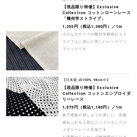
【現品限り特価】Exclusive
Collection コットンローンレース
「幾何学ストライプ」
1,255円（税込1,380円）／1m
小さなモチーフの幾何学模様がスト
ライプ上に並んだ美しいレースファ
ブリックです
【日本製 綿100% 98cm巾】
【現品限り特価】Exclusive
Collection コットンエンブロイダ
リーレース
1,073円（税込1,180円）／1m
格子模様の刺しゅうが美しい、高級
感あふれる上質なコットンエンブロ
イダリーレース生地です