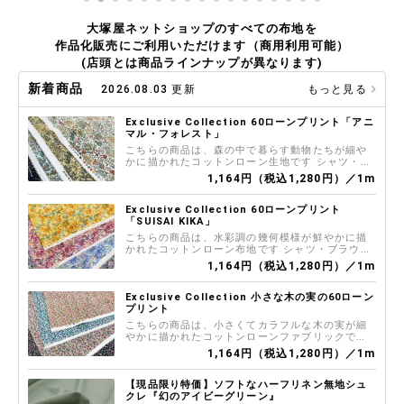
大塚屋ネットショップのすべての布地を
作品化販売にご利用いただけます（商用利用可能）
(店頭とは商品ラインナップが異なります)
新着商品
2026.08.03 更新
もっと見る
Exclusive Collection 60ローンプリント「アニ
マル・フォレスト」
こちらの商品は、森の中で暮らす動物たちが細や
かに描かれたコットンローン生地です シャツ・ブ
ラウス、スカートなどの雰囲気あるお洋服づくり
1,164円（税込1,280円）／1m
におすすめです
Exclusive Collection 60ローンプリント
「SUISAI KIKA」
こちらの商品は、水彩調の幾何模様が鮮やかに描
かれたコットンローン布地です シャツ・ブラウ
ス、スカートなどの雰囲気あるお洋服づくりにお
1,164円（税込1,280円）／1m
すすめです
Exclusive Collection 小さな木の実の60ローン
プリント
こちらの商品は、小さくてカラフルな木の実が細
やかに描かれたコットンローンファブリックです
シャツ・ブラウス、スカートなどの雰囲気あるお
1,164円（税込1,280円）／1m
洋服づくりにおすすめです
【現品限り特価】ソフトなハーフリネン無地シュ
クレ『幻のアイビーグリーン』