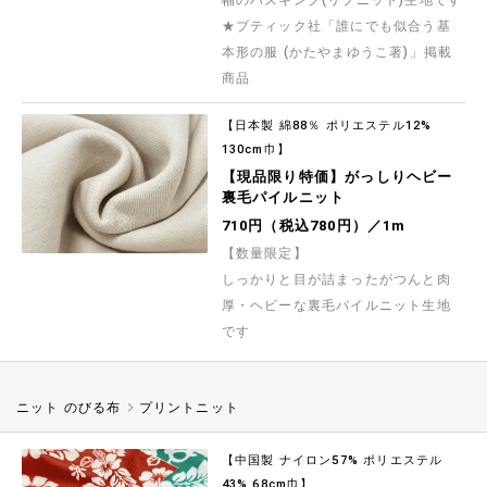
★ブティック社「誰にでも似合う基
本形の服 (かたやまゆうこ著)」掲載
商品
【日本製 綿88％ ポリエステル12%
130cm巾】
【現品限り特価】がっしりヘビー
裏毛パイルニット
710円（税込780円）／1m
【数量限定】
しっかりと目が詰まったがつんと肉
厚・ヘビーな裏毛パイルニット生地
です
ニット のびる布
プリントニット
【中国製 ナイロン57% ポリエステル
43% 68cm巾】