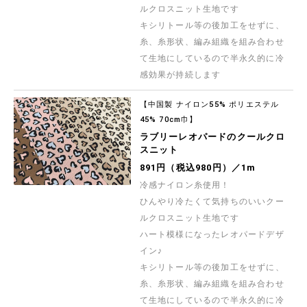
ルクロスニット生地です
キシリトール等の後加工をせずに、
糸、糸形状、編み組織を組み合わせ
て生地にしているので半永久的に冷
感効果が持続します
【中国製 ナイロン55% ポリエステル
45% 70cm巾】
ラブリーレオパードのクールクロ
スニット
891円（税込980円）／1m
冷感ナイロン糸使用！
ひんやり冷たくて気持ちのいいクー
ルクロスニット生地です
ハート模様になったレオパードデザ
イン♪
キシリトール等の後加工をせずに、
糸、糸形状、編み組織を組み合わせ
て生地にしているので半永久的に冷