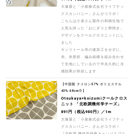
大塚屋と「小泉株式会社ライフテッ
クスカンパニー」さんがコラボ！
こちらは小泉さん製作の和柄生地で
人気を誇った「おにぎりと卵焼き」
デザインをクールクロスニットにし
ました
キシリトール等の後加工をせずに、
糸、糸形状、編み組織を組み合わせ
て生地にしているので半永久的に冷
感効果が持続します
【中国製 ナイロン57% ポリエステル
43% 68cm巾】
Otsukaya×koizumiクールクロス
ニット 「北欧調幾何学チーズ」
891円（税込980円）／1m
大塚屋と「小泉株式会社ライフテッ
クスカンパニー」さんがコラボ！
『北欧調 幾何学綿麻キャンバスプリ