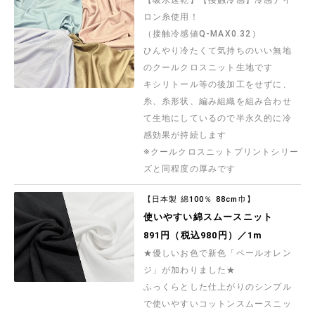
コットンこばやしコットンキャンバスプリント
ロン糸使用！
「ねこベーカリー」
『小林繊維』 焼き立てパンをめしあがれ！かわい
（接触冷感値Q-MAX0.32）
い猫さんたちがパン屋さんになったコットンキャ
ひんやり冷たくて気持ちのいい無地
ンバスプリント生地です
982円（税込1,080円）／1m
のクールクロスニット生地です
シーチングプリント un/no「ダニャスク」
キシリトール等の後加工をせずに、
【TWILIGHT】 ダマスク調の模様をモチーフにし
たかわいらしく美しい猫のシーチングプリント生
糸、糸形状、編み組織を組み合わせ
地です
て生地にしているので半永久的に冷
837円（税込920円）／1m
感効果が持続します
NEON羽ばたく鳥のオックスプリント
※クールクロスニットプリントシリー
2色のネオンカラーと鳥の群れがスタイリッシュに
デザインされたオックスプリント布地です
ズと同程度の厚みです
755円（税込830円）／1m
【日本製 綿100％ 88cm巾】
NEONスプラッシュのオックスプリント
使いやすい綿スムースニット
2色のネオンカラーが入ったペンキをスパッタリン
グした、スタイリッシュなオックスプリント生地
891円（税込980円）／1m
です
755円（税込830円）／1m
★優しいお色で新色「ペールオレン
ジ」が加わりました★
岡山県で洗いをかけた強撚リネンレーヨンボイル
ふっくらとした仕上がりのシンプル
「生地洗い」の本場である岡山県で丁寧に洗いを
かけた強撚リネンレーヨン生地です
で使いやすいコットンスムースニッ