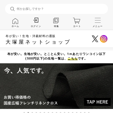
ホーム
特集
カート
メニュー
ログイン
布が安い！生地・洋裁材料の通販
大塚屋ネットショップ
布が安い。生地が安い。とことん安い。1ｍあたりワンコイン以下
(500円以下)の生地一覧は、
こちら
です。