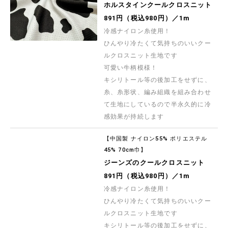
ホルスタインクールクロスニット
891円（税込980円）／1m
冷感ナイロン糸使用！
ひんやり冷たくて気持ちのいいクー
ルクロスニット生地です
可愛い牛柄模様！
キシリトール等の後加工をせずに、
糸、糸形状、編み組織を組み合わせ
て生地にしているので半永久的に冷
感効果が持続します
【中国製 ナイロン55% ポリエステル
45% 70cm巾】
ジーンズのクールクロスニット
891円（税込980円）／1m
冷感ナイロン糸使用！
ひんやり冷たくて気持ちのいいクー
ルクロスニット生地です
キシリトール等の後加工をせずに、