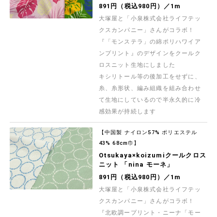
891円（税込980円）／1m
大塚屋と「小泉株式会社ライフテッ
クスカンパニー」さんがコラボ！
『「モンステラ」の綿ポリハワイア
ンプリント』のデザインをクールク
ロスニット生地にしました
キシリトール等の後加工をせずに、
糸、糸形状、編み組織を組み合わせ
て生地にしているので半永久的に冷
感効果が持続します
【中国製 ナイロン57% ポリエステル
43% 68cm巾】
Otsukaya×koizumiクールクロス
ニット 「nina モーネ」
891円（税込980円）／1m
大塚屋と「小泉株式会社ライフテッ
クスカンパニー」さんがコラボ！
『北欧調ープリント・ニーナ「モー