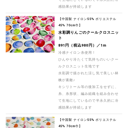
感効果が持続します
【中国製 ナイロン55% ポリエステル
45% 70cm巾】
水彩調りんごのクールクロスニッ
ト
891円（税込980円）／1m
冷感ナイロン糸使用！
ひんやり冷たくて気持ちのいいクー
ルクロスニット生地です
水彩調で描かれた涼し気で美しい林
檎が素敵♪
キシリトール等の後加工をせずに、
糸、糸形状、編み組織を組み合わせ
て生地にしているので半永久的に冷
感効果が持続します
【中国製 ナイロン55% ポリエステル
45% 70cm巾】