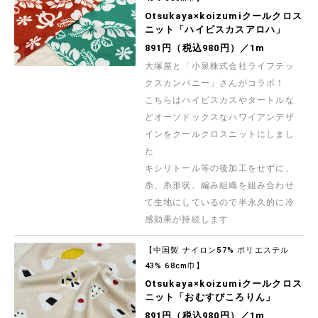
Otsukaya×koizumiクールクロス
ニット「ハイビスカスアロハ」
891円（税込980円）／1m
大塚屋と「小泉株式会社ライフテッ
クスカンパニー」さんがコラボ！
こちらはハイビスカスやタートルな
どオーソドックスなハワイアンデザ
インをクールクロスニットにしまし
た
キシリトール等の後加工をせずに、
糸、糸形状、編み組織を組み合わせ
て生地にしているので半永久的に冷
感効果が持続します
【中国製 ナイロン57% ポリエステル
43% 68cm巾】
Otsukaya×koizumiクールクロス
ニット「おむすびころりん」
891円（税込980円）／1m