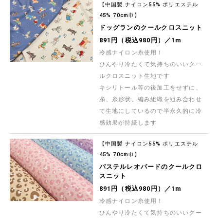
【中国製 ナイロン55% ポリエステル
45% 70cm巾】
ドッグランのクールクロスニット
891円（税込980円）／1m
冷感ナイロン糸使用！
ひんやり冷たくて気持ちのいいクー
ルクロスニット生地です
キシリトール等の後加工をせずに、
糸、糸形状、編み組織を組み合わせ
て生地にしているので半永久的に冷
感効果が持続します
【中国製 ナイロン55% ポリエステル
45% 70cm巾】
パステルレオパードのクールクロ
スニット
891円（税込980円）／1m
冷感ナイロン糸使用！
ひんやり冷たくて気持ちのいいクー