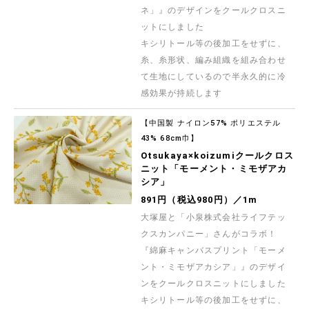
ネ」』のデザインをクールクロスニ
ットにしました
キシリトール等の後加工をせずに、
糸、糸形状、編み組織を組み合わせ
て生地にしているので半永久的に冷
感効果が持続します
【中国製 ナイロン57% ポリエステル
43% 68cm巾】
Otsukaya×koizumiクールクロス
ニット「モーメント・ミモザアカ
シア」
891円（税込980円）／1m
大塚屋と「小泉株式会社ライフテッ
クスカンパニー」さんがコラボ！
『綿麻キャンバスプリント「モーメ
ント・ミモザアカシア」』のデザイ
ンをクールクロスニットにしました
キシリトール等の後加工をせずに、