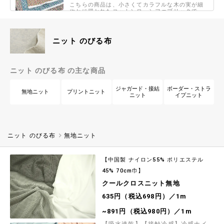
こちらの商品は、小さくてカラフルな木の実が細
やかに描かれたコットンローンファブリックです
シャツ・ブラウス、スカートなどの雰囲気あるお
1,164円（税込1,280円）／1m
洋服づくりにおすすめです
【現品限り特価】ソフトなハーフリネン無地シュ
ニット のびる布
クレ『幻のアイビーグリーン』
限定カラーを、限定特価で♪麻のゴワツキを感じな
い、くったりソフト加工を施した綿麻シーチング
生地です こちらのカラーのみ「幻のアイビーグリ
726円（税込798円）／1m
ニット のびる布 の主な商品
ーン」として限定特価で掲載しています (詳しく
は商品詳細ページをご覧くださいませ)
my piece of fabric クリームソーダの60ロー
ジャガード・接結
ボーダー・ストラ
無地ニット
プリントニット
ンプリント
ニット
イプニット
レトロ喫茶に出てきそうなカフェメニューが手書
き風に描かれた60ローンプリント生地です シャツ
やブラウス、スカートなどのお洋服づくりから、
800円（税込880円）／1m
小物雑貨まで、柄を活かした制作におすすめの商
品です
シーチングプリント un/no「ストライプ×ストロ
ニット のびる布
無地ニット
ベリー」
クラシカルで落ち着いた色合いのストライプ背景
をベースに、いちご柄を全体に散りばめた上品で
【中国製 ナイロン55% ポリエステル
大人かわいい雰囲気のシーチングプリント生地で
800円（税込880円）／1m
す
45% 70cm巾】
クールクロスニット無地
スケアープリントCountry Floral「Ivy and
Tulips」
635円（税込698円）／1m
【Country Floral collection by NAKAMURA】
美しく、かわいらしいボタニカルパターンがプリ
~891円（税込980円）／1m
ントされたスケアープリント生地です
800円（税込880円）／1m
【吸水速乾】【接触冷感】冷感ナイ