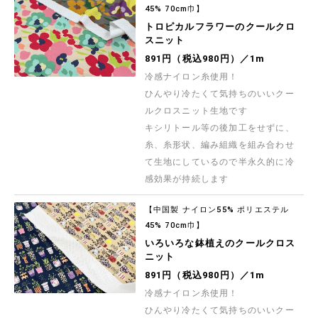
45% 70cm巾】
トロピカルフラワーのクールクロ
スニット
891円（税込980円）／1m
冷感ナイロン糸使用！
ひんやり冷たくて気持ちのいいクー
ルクロスニット生地です
キシリトール等の後加工をせずに、
糸、糸形状、編み組織を組み合わせ
て生地にしているので半永久的に冷
感効果が持続します
【中国製 ナイロン55% ポリエステル
45% 70cm巾】
いろいろな鉢植えのクールクロス
ニット
891円（税込980円）／1m
冷感ナイロン糸使用！
ひんやり冷たくて気持ちのいいクー