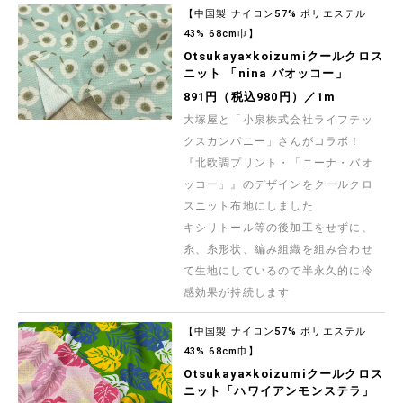
【中国製 ナイロン57% ポリエステル
43% 68cm巾】
Otsukaya×koizumiクールクロス
ニット 「nina バオッコー」
891円（税込980円）／1m
大塚屋と「小泉株式会社ライフテッ
クスカンパニー」さんがコラボ！
『北欧調プリント・「ニーナ・バオ
ッコー」』のデザインをクールクロ
スニット布地にしました
キシリトール等の後加工をせずに、
糸、糸形状、編み組織を組み合わせ
て生地にしているので半永久的に冷
感効果が持続します
【中国製 ナイロン57% ポリエステル
43% 68cm巾】
Otsukaya×koizumiクールクロス
ニット「ハワイアンモンステラ」