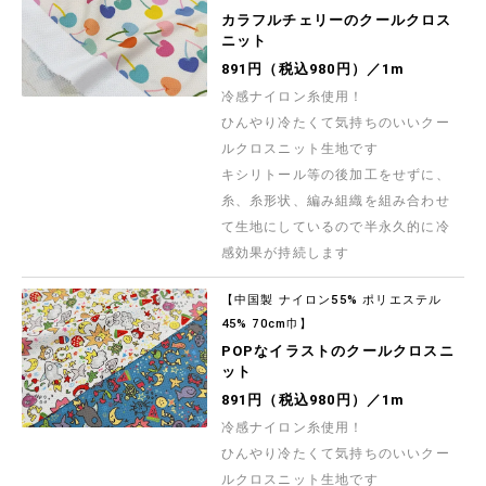
カラフルチェリーのクールクロス
ニット
891円（税込980円）／1m
冷感ナイロン糸使用！
ひんやり冷たくて気持ちのいいクー
ルクロスニット生地です
キシリトール等の後加工をせずに、
糸、糸形状、編み組織を組み合わせ
て生地にしているので半永久的に冷
感効果が持続します
【中国製 ナイロン55% ポリエステル
45% 70cm巾】
POPなイラストのクールクロスニ
ット
891円（税込980円）／1m
冷感ナイロン糸使用！
ひんやり冷たくて気持ちのいいクー
ルクロスニット生地です