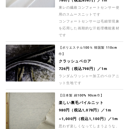
780円（税込858円）／1m
東レの繊維コンフォートセンサー使
用のスムースニットです
コンフォートセンサーは毛細管現象
を応用した画期的な汗処理機能素材
です
【ポリエステル100％ 韓国製 110cm
巾】
クラッシュベロア
726円（税込798円）／1m
ランダムワッシャー加工のベロアニ
ット生地です
【日本製 綿100% 90cm巾】
楽しい裏毛パイルニット
980円（税込1,078円）／1m
~1,000円（税込1,100円）／1m
思わず楽しくなってしまうような、