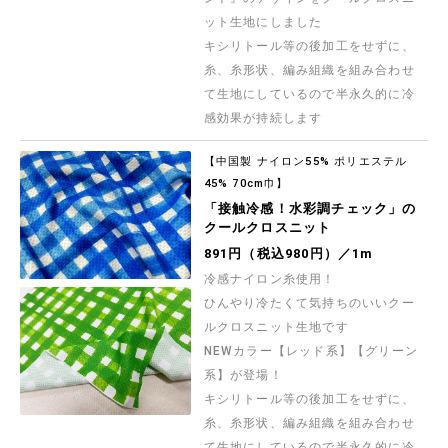
ット生地にしました
キシリトール等の後加工をせずに、
糸、糸形状、編み組織を組み合わせ
て生地にしているので半永久的に冷
感効果が持続します
【中国製 ナイロン55% ポリエステル
45% 70cm巾】
「接触冷感！水彩調チェック」の
クールクロスニット
891円（税込980円）／1m
冷感ナイロン糸使用！
ひんやり冷たくて気持ちのいいクー
ルクロスニット生地です
NEWカラー【レッド系】【グリーン
系】が登場！
キシリトール等の後加工をせずに、
糸、糸形状、編み組織を組み合わせ
て生地にしているので半永久的に冷