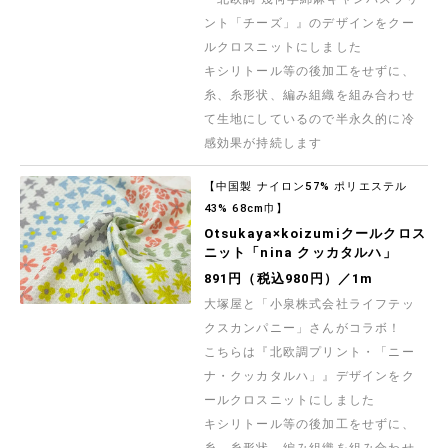
ント「チーズ」』のデザインをクー
ルクロスニットにしました
キシリトール等の後加工をせずに、
糸、糸形状、編み組織を組み合わせ
て生地にしているので半永久的に冷
感効果が持続します
【中国製 ナイロン57% ポリエステル
43% 68cm巾】
Otsukaya×koizumiクールクロス
ニット「nina クッカタルハ」
891円（税込980円）／1m
大塚屋と「小泉株式会社ライフテッ
クスカンパニー」さんがコラボ！
こちらは『北欧調プリント・「ニー
ナ・クッカタルハ」』デザインをク
ールクロスニットにしました
キシリトール等の後加工をせずに、
糸、糸形状、編み組織を組み合わせ