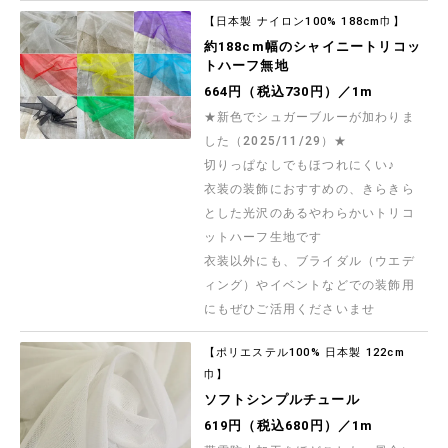
先染め生地の名産地兵庫県西脇で製造されました
薄手のオックスフォード生地です
【日本製 ナイロン100% 188cm巾】
437円（税込480円）／1m
約188cm幅のシャイニートリコッ
トハーフ無地
【現品限り特価】最高級ランクギザ綿使用 西脇産
シャンブレー
664円（税込730円）／1m
先染め生地の名産地兵庫県西脇で製造されました
薄手のシャンブレー布地です
★新色でシュガーブルーが加わりま
437円（税込480円）／1m
した（2025/11/29）★
切りっぱなしでもほつれにくい♪
Exclusive Collection バンビ模様の60ローンプ
リント
衣装の装飾におすすめの、きらきら
シルキーな手触りとドレープ感が特徴の加工を施
した60ローンプリント生地です グラデーションを
とした光沢のあるやわらかいトリコ
つけたアニマル柄がふわっと柔らかな印象で、シ
1,164円（税込1,280円）／1m
ャツ・ワンピース・ブラウス・スカートなど雰囲
ットハーフ生地です
気のあるお洋服づくりにおすすめです
衣装以外にも、ブライダル（ウエデ
Exclusive Collection フレッシュチーズの60ロ
ーンプリント
ィング）やイベントなどでの装飾用
こちらの商品は、お洒落なパッケージのチーズが
ナチュラルなテイストで描かれたコットンローン
にもぜひご活用くださいませ
ファブリックです シャツ・ブラウス、スカートな
1,164円（税込1,280円）／1m
どの雰囲気あるお洋服づくりにおすすめです
【ポリエステル100% 日本製 122cm
水彩アップルのオックスプリント
巾】
水彩タッチで描かれた、爽やかで美味しそうな
「りんご」モチーフのオックスプリント生地です
ソフトシンプルチュール
664円（税込730円）／1m
619円（税込680円）／1m