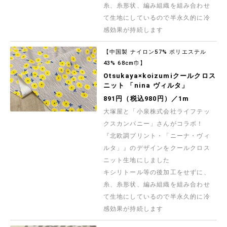
糸、糸形状、編み組織を組み合わせ
て生地にしているので半永久的に冷
感効果が持続します
【中国製 ナイロン57% ポリエステル
43% 68cm巾】
Otsukaya×koizumiクールクロス
ニット 「nina ヴィルタ」
891円（税込980円）／1m
大塚屋と「小泉株式会社ライフテッ
クスカンパニー」さんがコラボ！
『北欧調プリント・「ニーナ・ヴィ
ルタ」』のデザインをクールクロス
ニット生地にしました
キシリトール等の後加工をせずに、
糸、糸形状、編み組織を組み合わせ
て生地にしているので半永久的に冷
感効果が持続します