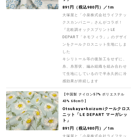
891円（税込980円）／1m
大塚屋と「小泉株式会社ライフテッ
クスカンパニー」さんがコラボ！
『北欧調オックスプリントLE
DEPART「ネモフィラ」』のデザイ
ンをクールクロスニット生地にしま
した
キシリトール等の後加工をせずに、
糸、糸形状、編み組織を組み合わせ
て生地にしているので半永久的に冷
感効果が持続します
【中国製 ナイロン57% ポリエステル
43% 68cm巾】
Otsukaya×koizumiクールクロス
ニット「LE DEPART マーガレッ
ト」
891円（税込980円）／1m
大塚屋と「小泉株式会社ライフテッ