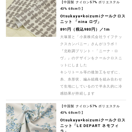
【中国製 ナイロン57% ポリエステル
43% 68cm巾】
Otsukaya×koizumiクールクロス
ニット 「nina ロヴ」
891円（税込980円）／1m
大塚屋と「小泉株式会社ライフテッ
クスカンパニー」さんがコラボ！
『北欧調プリント・「ニーナ・ロ
ヴ」』のデザインをクールクロスニ
ットにしました
キシリトール等の後加工をせずに、
糸、糸形状、編み組織を組み合わせ
て生地にしているので半永久的に冷
感効果が持続します
【中国製 ナイロン57% ポリエステル
43% 68cm巾】
Otsukaya×koizumiクールクロス
ニット「LE DEPART ネモフィ
ラ」