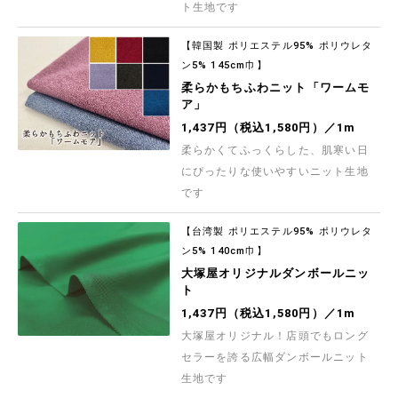
1,164円（税込1,280円）／1m
ト生地です
【現品限り特価】Exclusive collection 西脇産
先染クールストライプ
【韓国製 ポリエステル95% ポリウレタ
高品質な兵庫県・西脇産の生地が、数量限定お買
ン5% 145cm巾】
い得価格！ 吸水速乾性に優れた機能素材クールマ
ックスファブリックの先染ストライプ生地です 快
柔らかもちふわニット「ワームモ
453円（税込498円）／1m
適な着心地の定番ストライプシャツ、ブラウス、
ア」
ワンピースなど既製品ライクなお洋服づくりにお
すすめです
【現品限り特価】Exclusive collection 西脇産
1,437円（税込1,580円）／1m
先染プレミアム100双クロス
高品質な兵庫県・西脇産の生地が、数量限定お買
柔らかくてふっくらした、肌寒い日
い得価格！ 最高級のスーピマ綿を使用し、美しい
表面感と滑らかな肌触りに仕上がった先染100双
にぴったりな使いやすいニット生地
544円（税込598円）／1m
平織コットンファブリックです 既製品ライクなお
洋服づくりにおすすめの生地です
です
【現品限り特価】Exclusive collection 西脇産
先染サッカーストライプ
【台湾製 ポリエステル95% ポリウレタ
高品質な兵庫県・西脇産の生地が、数量限定お買
い得価格！ 汗ばむ陽気におすすめの、ドライタッ
ン5% 140cm巾】
チで清涼感のある素材です 春夏のお洋服づくりに
710円（税込780円）／1m
おすすめです
大塚屋オリジナルダンボールニッ
ト
オックスプリント「フレンチボタニカル」
新色カラー「くすみブラウン」＆復刻カラー「ペ
1,437円（税込1,580円）／1m
ールピンク」♪ 淡くくすませたフレンチカラーを
中心とした、ボタニカルフラワー柄のオックスプ
大塚屋オリジナル！店頭でもロング
リント生地です ★「生成(綿かす残し)」「オフア
573円（税込630円）／1m
イボリー」「ペールピンク」「くすみブラウン」
セラーを誇る広幅ダンボールニット
は大塚屋限定カラーです
【現品限り特価】最高級ランクギザ綿使用 西脇産
生地です
100双オックス無地