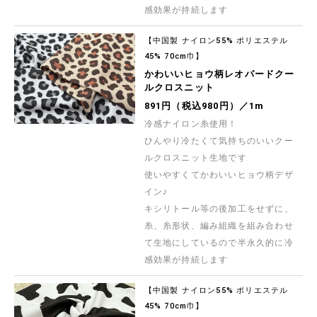
感効果が持続します
【中国製 ナイロン55% ポリエステル
45% 70cm巾】
かわいいヒョウ柄レオパードクー
ルクロスニット
891円（税込980円）／1m
冷感ナイロン糸使用！
ひんやり冷たくて気持ちのいいクー
ルクロスニット生地です
使いやすくてかわいいヒョウ柄デザ
イン♪
キシリトール等の後加工をせずに、
糸、糸形状、編み組織を組み合わせ
て生地にしているので半永久的に冷
感効果が持続します
【中国製 ナイロン55% ポリエステル
45% 70cm巾】