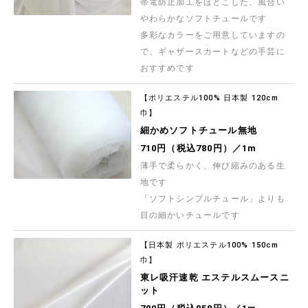
帯電防止加工をほどこした、風合い
Exclusive Collection コーデュロイプリント
「ペルレ・ブーケ」
やわらかなソフトチュールです
【HOKKOH(北高)】 色とりどりの小花模様が美し
い細畝コールテンプリント生地です 秋冬のソーイ
多彩なカラーをご用意していますの
ングにご活用くださいませ
1,528円（税込1,680円）／1m
で、ギャザースカートなどの手芸に
おすすめです
Exclusive Collection コーデュロイプリント
「アンティーク・ベリー」
【HOKKOH(北高)】 細部まで美しく表現された木
【ポリエステル100% 日本製 120cm
の実・花の実が美しい細畝コールテンプリント生
地です 秋冬のソーイングにご活用くださいませ
巾】
1,528円（税込1,680円）／1m
細かめソフトチュール無地
710円（税込780円）／1m
薄手で柔らかく、伸び縮みのある生
地です
「ソフトシンプルチュール」よりも
目の細かいチュールです
【日本製 ポリエステル100% 150cm
巾】
東レ吸汗速乾 エステルスムースニ
ット