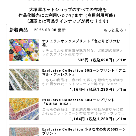
大塚屋ネットショップのすべての布地を
作品化販売にご利用いただけます（商用利用可能）
(店頭とは商品ラインナップが異なります)
新着商品
2026.08.08 更新
もっと見る
ナチュラルオックスプリント「色とりどりのお
花」
ナチュラルな雰囲気が魅力的な、北欧調の花柄オ
ックスプリント生地です
635円（税込698円）／1m
Exclusive Collection 60ローンプリント「アニ
マル・フォレスト」
こちらの商品は、森の中で暮らす動物たちが細や
かに描かれたコットンローン生地です シャツ・ブ
ラウス、スカートなどの雰囲気あるお洋服づくり
1,164円（税込1,280円）／1m
におすすめです
Exclusive Collection 60ローンプリント
「SUISAI KIKA」
こちらの商品は、水彩調の幾何模様が鮮やかに描
かれたコットンローン布地です シャツ・ブラウ
ス、スカートなどの雰囲気あるお洋服づくりにお
1,164円（税込1,280円）／1m
すすめです
Exclusive Collection 小さな木の実の60ローン
プリント