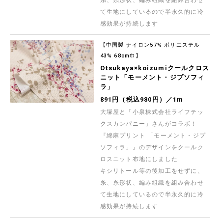
て生地にしているので半永久的に冷
感効果が持続します
【中国製 ナイロン57% ポリエステル
43% 68cm巾】
Otsukaya×koizumiクールクロス
ニット「モーメント・ジプソフィ
ラ」
891円（税込980円）／1m
大塚屋と「小泉株式会社ライフテッ
クスカンパニー」さんがコラボ！
『綿麻プリント 「モーメント・ジプ
ソフィラ」』のデザインをクールク
ロスニット布地にしました
キシリトール等の後加工をせずに、
糸、糸形状、編み組織を組み合わせ
て生地にしているので半永久的に冷
感効果が持続します