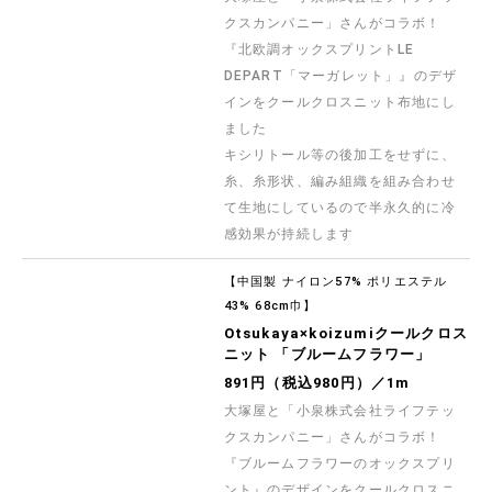
クスカンパニー」さんがコラボ！
『北欧調オックスプリントLE
DEPART「マーガレット」』のデザ
インをクールクロスニット布地にし
ました
キシリトール等の後加工をせずに、
糸、糸形状、編み組織を組み合わせ
て生地にしているので半永久的に冷
感効果が持続します
【中国製 ナイロン57% ポリエステル
43% 68cm巾】
Otsukaya×koizumiクールクロス
ニット 「ブルームフラワー」
891円（税込980円）／1m
大塚屋と「小泉株式会社ライフテッ
クスカンパニー」さんがコラボ！
『ブルームフラワーのオックスプリ
ント』のデザインをクールクロスニ