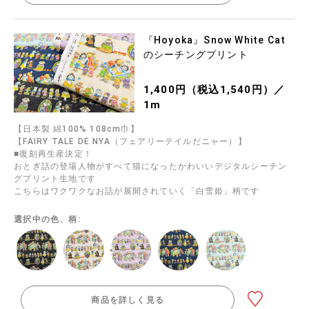
『Hoyoka』Snow White Cat
のシーチングプリント
1,400円（税込1,540円）／
1m
【日本製 綿100% 108cm巾】
【FAIRY TALE DE NYA（フェアリーテイルだニャー）】
■復刻再生産決定！
おとぎ話の登場人物がすべて猫になったかわいいデジタルシーチン
グプリント生地です
こちらはワクワクなお話が展開されていく「白雪姫」柄です
選択中の色、柄:
商品を詳しく見る