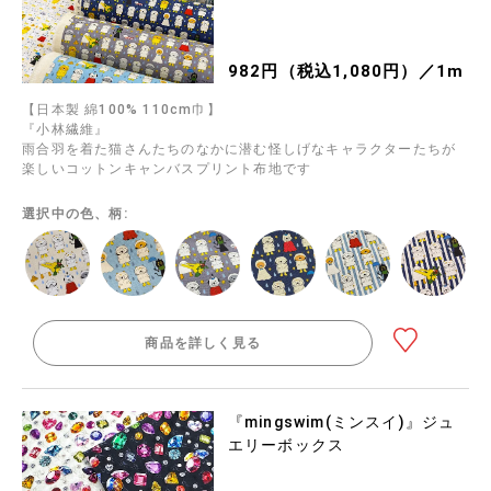
982円（税込1,080円）／1m
【日本製 綿100% 110cm巾】
『小林繊維』
雨合羽を着た猫さんたちのなかに潜む怪しげなキャラクターたちが
楽しいコットンキャンバスプリント布地です
選択中の色、柄:
商品を詳しく見る
『mingswim(ミンスイ)』ジュ
エリーボックス