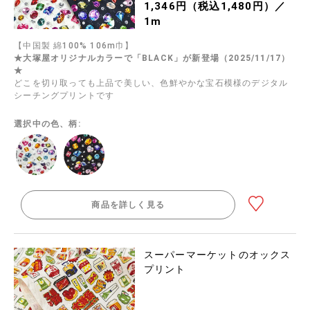
1,346円（税込1,480円）／
1m
【中国製 綿100% 106m巾】
★大塚屋オリジナルカラーで「BLACK」が新登場（2025/11/17）
★
どこを切り取っても上品で美しい、色鮮やかな宝石模様のデジタル
シーチングプリントです
選択中の色、柄:
商品を詳しく見る
スーパーマーケットのオックス
プリント