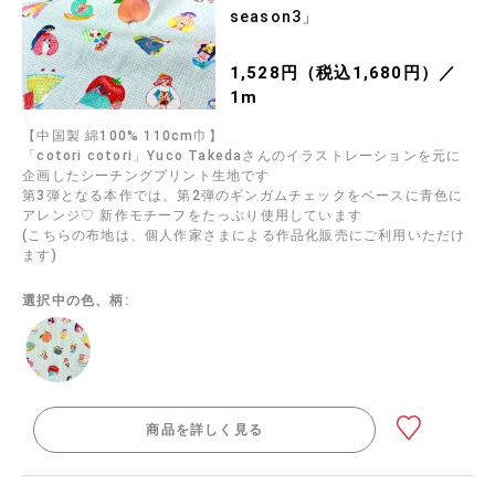
season3」
1,528円（税込1,680円）／
1m
【中国製 綿100% 110cm巾】
「cotori cotori」Yuco Takedaさんのイラストレーションを元に
企画したシーチングプリント生地です
第3弾となる本作では、第2弾のギンガムチェックをベースに青色に
アレンジ♡ 新作モチーフをたっぷり使用しています
(こちらの布地は、個人作家さまによる作品化販売にご利用いただけ
ます)
選択中の色、柄:
商品を詳しく見る