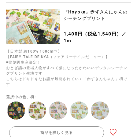
『Hoyoka』赤ずきんにゃんの
シーチングプリント
1,400円（税込1,540円）／
1m
【日本製 綿100% 108cm巾】
【FAIRY TALE DE NYA（フェアリーテイルだニャー）】
■復刻再生産決定！
おとぎ話の登場人物がすべて猫になったかわいいデジタルシーチン
グプリント生地です
こちらはドキドキなお話が展開されていく「赤ずきんちゃん」柄で
す
選択中の色、柄:
商品を詳しく見る