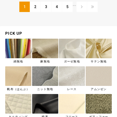
...
1
2
3
4
5
PICK UP
綿無地
麻無地
ガーゼ無地
サテン無地
帆布（はんぷ）
ニット無地
レース
アムンゼン
キルティング
暗幕
フリース
ボア・ファー