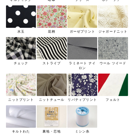
水玉
花柄
ガーゼプリント
ジャガードニット
チェック
ストライプ
ラミネート ナイ
ウール ツイード
ロン
ニットプリント
ニットチュール
リバティプリント
フェルト
キルトわた
裏地・芯地
ミシン糸