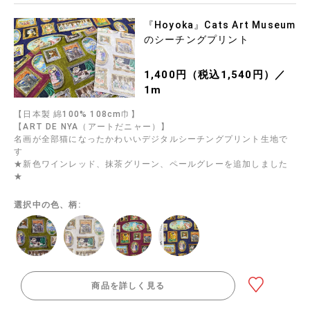
『Hoyoka』Cats Art Museum
のシーチングプリント
1,400円（税込1,540円）／
1m
【日本製 綿100% 108cm巾】
【ART DE NYA（アートだニャー）】
名画が全部猫になったかわいいデジタルシーチングプリント生地で
す
★新色ワインレッド、抹茶グリーン、ペールグレーを追加しました
★
選択中の色、柄:
商品を詳しく見る