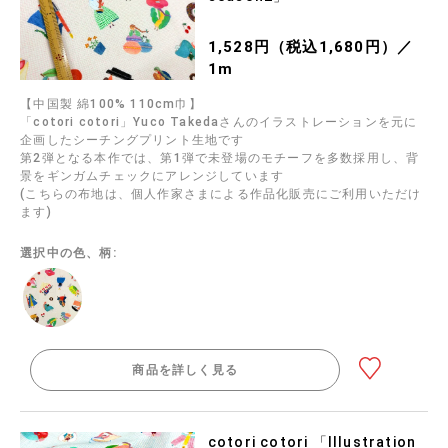
1,528円（税込1,680円）／
1m
【中国製 綿100% 110cm巾】
「cotori cotori」Yuco Takedaさんのイラストレーションを元に
企画したシーチングプリント生地です
第2弾となる本作では、第1弾で未登場のモチーフを多数採用し、背
景をギンガムチェックにアレンジしています
(こちらの布地は、個人作家さまによる作品化販売にご利用いただけ
ます)
選択中の色、柄:
商品を詳しく見る
cotori cotori 「Illustration