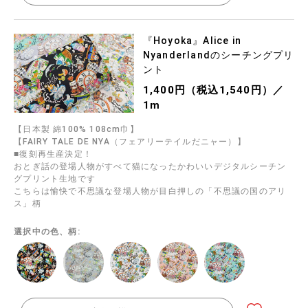
『Hoyoka』Alice in
Nyanderlandのシーチングプリ
ント
1,400円（税込1,540円）／
1m
【日本製 綿100% 108cm巾】
【FAIRY TALE DE NYA（フェアリーテイルだニャー）】
■復刻再生産決定！
おとぎ話の登場人物がすべて猫になったかわいいデジタルシーチン
グプリント生地です
こちらは愉快で不思議な登場人物が目白押しの「不思議の国のアリ
ス」柄
選択中の色、柄: