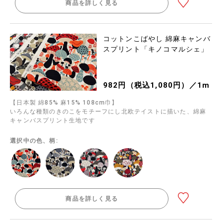
商品を詳しく見る
コットンこばやし 綿麻キャンバ
スプリント「キノコマルシェ」
982円（税込1,080円）／1m
【日本製 綿85% 麻15% 108cm巾】
いろんな種類のきのこをモチーフにし北欧テイストに描いた、綿麻
キャンバスプリント生地です
選択中の色、柄:
商品を詳しく見る