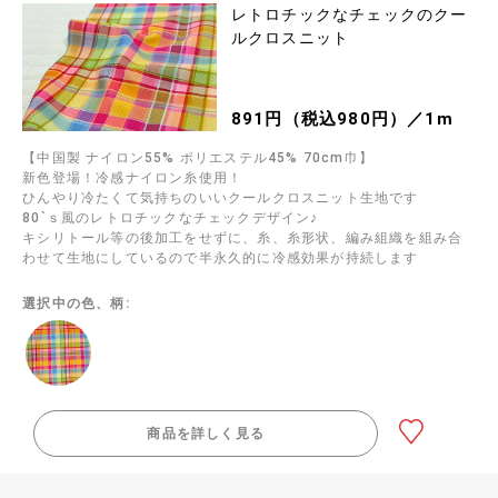
レトロチックなチェックのクー
ルクロスニット
891円（税込980円）／1m
【中国製 ナイロン55% ポリエステル45% 70cm巾】
新色登場！冷感ナイロン糸使用！
ひんやり冷たくて気持ちのいいクールクロスニット生地です
80`ｓ風のレトロチックなチェックデザイン♪
キシリトール等の後加工をせずに、糸、糸形状、編み組織を組み合
わせて生地にしているので半永久的に冷感効果が持続します
選択中の色、柄:
商品を詳しく見る