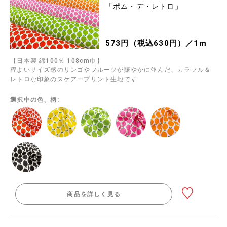
「ポム・デ・レトロ」
573円（税込630円）／1m
【日本製 綿100％ 108cm巾】
程よいサイズ感のリンゴやフルーツが賑やかに並んだ、カラフル＆
レトロな印象のスケアープリント生地です
選択中の色、柄:
商品を詳しく見る