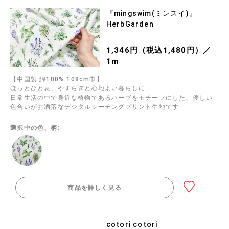
『mingswim(ミンスイ)』
HerbGarden
1,346円（税込1,480円）／
1m
【中国製 綿100% 108cm巾】
ほっとひと息、やすらぎと心地よい暮らしに
日常生活の中で身近な植物であるハーブをモチーフにした、優しい
色合いがお洒落なデジタルシーチングプリント生地です
選択中の色、柄:
商品を詳しく見る
cotori cotori