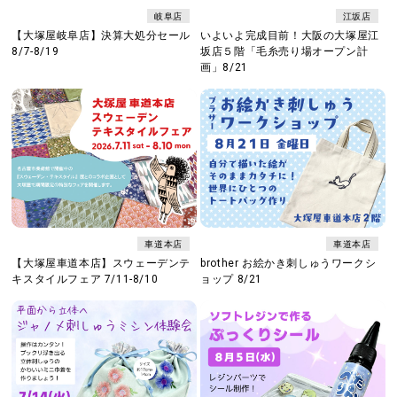
岐阜店
江坂店
【大塚屋岐阜店】決算大処分セール
いよいよ完成目前！大阪の大塚屋江
8/7-8/19
坂店５階「毛糸売り場オープン計
画」8/21
車道本店
車道本店
【大塚屋車道本店】スウェーデンテ
brother お絵かき刺しゅうワークシ
キスタイルフェア 7/11-8/10
ョップ 8/21