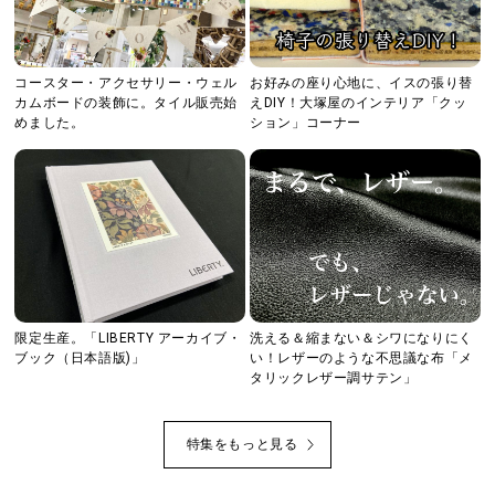
コースター・アクセサリー・ウェル
お好みの座り心地に、イスの張り替
カムボードの装飾に。タイル販売始
えDIY！大塚屋のインテリア「クッ
めました。
ション」コーナー
限定生産。「LIBERTY アーカイブ・
洗える＆縮まない＆シワになりにく
ブック（日本語版)」
い！レザーのような不思議な布「メ
タリックレザー調サテン」
特集をもっと見る