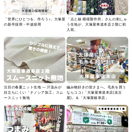
「世界にひとつを、作ろう♪」大塚屋
「点と線 模様製作所」さんの刺しゅ
の新卒採用・中途採用
う生地が、大塚屋車道本店２階に初
入荷。
注目の春夏ニット生地 ― 汗染みが
編み物好きの皆さまへ。毛糸を買う
目立ちにくい「ナノシア加工」スム
ならココ♪「大塚屋車道本店(名古
ースニット無地
屋)」＆「大塚屋岐阜店」