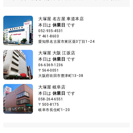
大塚屋 名古屋 車道本店
本日は
休業日
です
052-935-4531
〒461-8603
愛知県名古屋市東区葵3丁目1−24
大塚屋 大阪 江坂店
本日は
休業日
です
06-6369-1236
〒564-0051
大阪府吹田市豊津町13−38
大塚屋 岐阜店
本日は
休業日
です
058-264-6551
〒500-8175
岐阜市長住町1−20