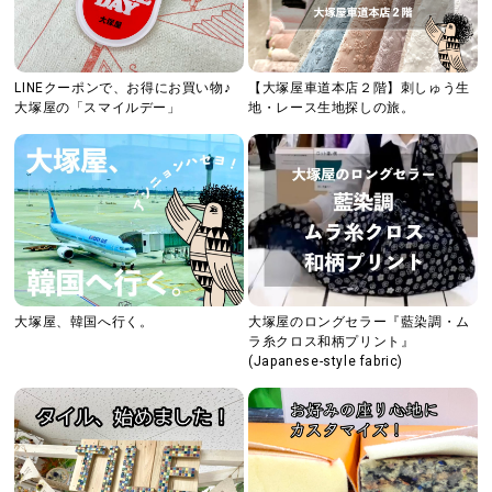
LINEクーポンで、お得にお買い物♪
【大塚屋車道本店２階】刺しゅう生
大塚屋の「スマイルデー」
地・レース生地探しの旅。
大塚屋、韓国へ行く。
大塚屋のロングセラー『藍染調・ム
ラ糸クロス和柄プリント』
(Japanese-style fabric)