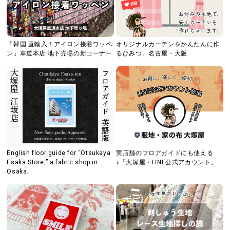
「韓国 直輸入！アイロン接着ワッペ
オリジナルカーテンをかんたんに作
ン」車道本店 地下売場の新コーナー
るひみつ。名古屋・大阪
English floor guide for “Otsukaya
実店舗のフロアガイドにも使える
Esaka Store,” a fabric shop in
♪「大塚屋・LINE公式アカウント」
Osaka.