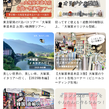
東京駅発の1泊バスツアー「大塚屋
切ってすぐ使える！総数300種類以
車道本店 お買い物満喫ツアー」
上。「大塚屋オリジナル型紙」
美しい世界の、美しい布。大塚屋、
【大塚屋車道本店３階】大塚屋のラ
イタリアへ行く。【2025秋冬編】
ミネート生地コーナー（ビニールコ
ーディング生地）