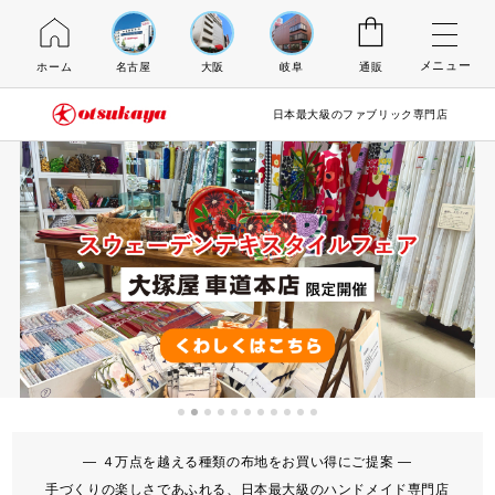
メニュー
ホーム
名古屋
大阪
岐阜
通販
日本最大級のファブリック専門店
― ４万点を越える種類の布地をお買い得にご提案 ―
手づくりの楽しさであふれる、日本最大級のハンドメイド専門店