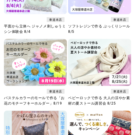
車道本店
車道本店
平面から立体へ ジャノメ刺しゅうミ
ソフトレジンで作る ぷっくりシール
シン体験会 8/4
8/5
車道本店
車道本店
パステルカラーのモールで作る「お
ベビーロックで作る 大人の涼やか素
花のモチーフキーホルダー」8/19
材の夏ストール講習会 8/25