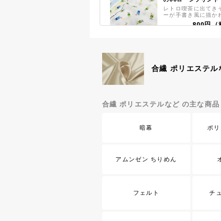
レトロ喫茶に出てき
ーが手書き風に描か
ト生地です シャツ
800円（
などのお洋服づくり
で、柄を活かした制
です
スケアープリントCount
and Tulips」
【Country Floral c
NAKAMURA】 美
合繊 ポリエステル
タニカルパターンが
800円（
アープリント生地で
シーチングプリント 
ク」
合繊 ポリエステルなど の主な商品
【TWILIGHT】 
ーフにしたかわいら
チングプリント生地
837円（
暗幕
ポリ
NEONスプラッシュ
2色のネオンカラー
ッタリングした、ス
アムンゼン ちりめん
クスプリント生地で
755円（
【現品限り特価】Excl
フェルト
チ
collection 西
プ
高品質な兵庫県・西
限定お買い得価格！