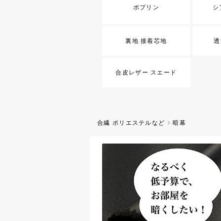
機能素材クールマッ
453円（
先染ストライプ生地
ポプリン
シ
定番ストライプシャ
ピースなど既製品ラ
【現品限り特価】Excl
におすすめです
collection 西
イプ
裏地 接着芯地
透
高品質な兵庫県・西
限定お買い得価格！
めの、ドライタッチ
710円（
です 春夏のお洋服
合皮レザー スエード
【現品限り特価】最
用 西脇産100双オ
先染め生地の名産地
れました薄手のオッ
す
437円（
合繊 ポリエステルなど
暗幕
Exclusive Coll
ローンプリント
シルキーな手触りと
加工を施した60ロ
グラデーションをつ
1,164円（税
わっと柔らかな印象
ース・ブラウス・ス
あるお洋服づくりに
水彩アップルのオッ
水彩タッチで描かれ
そうな「りんご」モ
リント生地です
664円（
Exclusive Coll