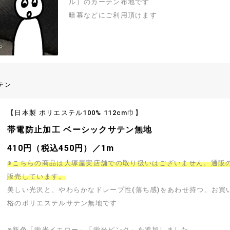
ル）のカーテン布地です
ク・ベリー」
リント「トワイライト・リーフ」
暗幕などにご利用頂けます
】 細部まで美しく表現
【HOKKOH(北高)】 細やかな花枝
実が美しい細畝コー
クな2色で描かれた細畝コールテンプ
です 秋冬のソーイン
ト生地です 秋冬のソーイングにご活
込1,680円）／1m
1,528円（税込1,680円）
ませ
ださいませ
テン
【日本製 ポリエステル100% 112cm巾】
帯電防止加工 ベーシックサテン無地
410円（税込450円）／1m
※こちらの商品は大塚屋実店舗での取り扱いはございません。通販
販売しています。
美しい光沢と、やわらかなドレープ性(落ち感)をあわせ持つ、お買
格のポリエステルサテン無地です
※新色「蛍光イエロー」「蛍光ピンク」を追加しました。