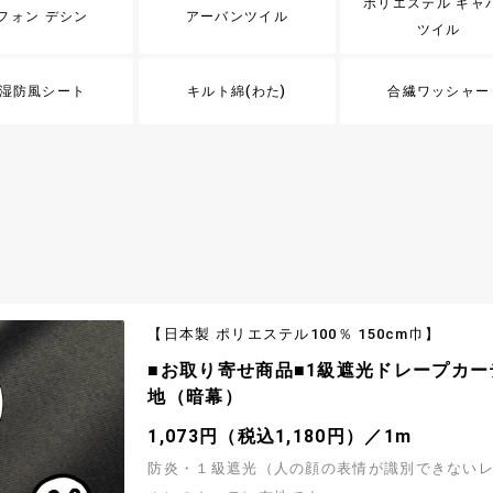
クスファブリックの
を使用し、美しい表面感と滑らかな
ポリエステル ギャ
税込498円）／1m
544円（税込598円）
です 快適な着心地の
りに仕上がった先染100双平織コッ
フォン デシン
アーバンツイル
ツ、ブラウス、ワン
ファブリックです 既製品ライクなお
ツイル
イクなお洋服づくり
づくりにおすすめの生地です
usive
オックスプリント「フレンチボタニ
脇産先染サッカーストラ
ル」
新色カラー「くすみブラウン」＆復
湿防風シート
キルト綿(わた)
合繊ワッシャー
脇産の生地が、数量
ラー「ペールピンク」♪ 淡くくすま
 汗ばむ陽気におすす
フレンチカラーを中心とした、ボタ
573円（税込630円）
で清涼感のある素材
ルフラワー柄のオックスプリント生
税込780円）／1m
づくりにおすすめです
す ★「生成(綿かす残し)」「オフア
リー」「ペールピンク」「くすみブ
ン」は大塚屋限定カラーです
高級ランクギザ綿使
【現品限り特価】最高級ランクギザ
ックス無地
用 西脇産シャンブレー
兵庫県西脇で製造さ
先染め生地の名産地兵庫県西脇で製
クスフォード生地で
れました薄手のシャンブレー布地で
税込480円）／1m
437円（税込480円）
ection バンビ模様の60
Exclusive Collection フレッシ
ズの60ローンプリント
ドレープ感が特徴の
こちらの商品は、お洒落なパッケー
ーンプリント生地です
チーズがナチュラルなテイストで描
【日本製 ポリエステル100％ 150cm巾】
けたアニマル柄がふ
たコットンローンファブリックです 
込1,280円）／1m
1,164円（税込1,280円）
で、シャツ・ワンピ
ツ・ブラウス、スカートなどの雰囲
カートなど雰囲気の
■お取り寄せ商品■1級遮光ドレープカー
るお洋服づくりにおすすめです
おすすめです
クスプリント
Exclusive Collection コーデュ
地（暗幕）
リント「ペルレ・ブーケ」
た、爽やかで美味し
チーフのオックスプ
【HOKKOH(北高)】 色とりどりの
様が美しい細畝コールテンプリント
1,073円（税込1,180円）／1m
税込730円）／1m
です 秋冬のソーイングにご活用くだ
1,528円（税込1,680円）
ませ
防炎・１級遮光（人の顔の表情が識別できない
ection コーデュロイプ
Exclusive Collection コーデュ