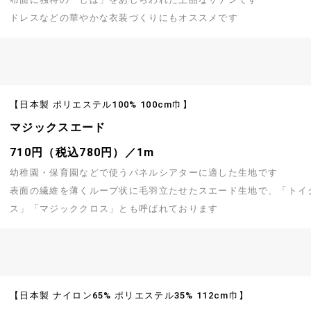
ドレスなどの華やかな衣装づくりにもオススメです
【日本製 ポリエステル100% 100cm巾】
マジックスエード
710円（税込780円）／1m
幼稚園・保育園などで使うパネルシアターに適した生地です
表面の繊維を薄くループ状に毛羽立たせたスエード生地で、「トイ
ス」「マジッククロス」とも呼ばれております
【日本製 ナイロン65% ポリエステル35% 112cm巾】