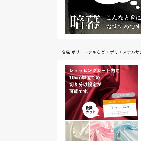
リント「アンティー
【HOKKOH(北高)
された木の実・花の
ルテンプリント生地
1,528円（税
グにご活用ください
合繊 ポリエステルなど
ポリエステルサ