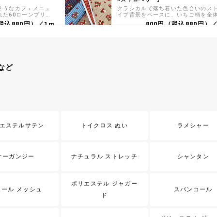
そうなカフェメニュ
クラシカルで落ち着いた色合いのス
れた60ローンプリン
イプ背景をベースに、いちご柄を全
やブラウス、スカート
散りばめた上品で大人かわいい雰囲
税込880円）／1m
800円（税込880円）
から、小物雑貨ま
シーチングプリント生地です
作におすすめの商品
ry Floral「Ivy
コットンこばやしコットンキャンバ
リント「ねこベーカリー」
ollection by
『小林繊維』 焼き立てパンをめしあ
しく、かわいらしいボ
れ！かわいい猫さんたちがパン屋さ
など
プリントされたスケ
なったコットンキャンバスプリント
税込880円）／1m
982円（税込1,080円）
す
です
un/no「ダニャス
NEON羽ばたく鳥のオックスプリン
2色のネオンカラーと鳥の群れがスタ
ダマスク調の模様をモチ
ッシュにデザインされたオックスプ
しく美しい猫のシー
ト布地です
です
755円（税込830円）
税込920円）／1m
エステルサテン
トイクロス ぬい
ラメシャー
のオックスプリント
岡山県で洗いをかけた強撚リネンレ
ンボイル
が入ったペンキをスパ
タイリッシュなオッ
「生地洗い」の本場である岡山県で
オーガンジー
ナチュラル ストレッチ
シャンタン
す
に洗いをかけた強撚リネンレーヨン
税込830円）／1m
です
1,164円（税込1,280円）
usive
ポリエステル ジャガー
【現品限り特価】Exclusive
ュール メッシュ
スパンコール
脇産先染クールストライ
collection 西脇産先染プレミアム1
ド
双クロス
脇産の生地が、数量
高品質な兵庫県・西脇産の生地が、
 吸水速乾性に優れた
限定お買い得価格！ 最高級のスーピ