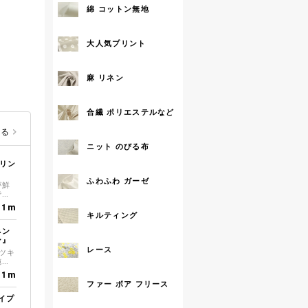
綿 コットン無地
大人気プリント
麻 リネン
合繊 ポリエステルなど
見る
ニット のびる布
プリン
ふわふわ ガーゼ
が鮮
です
雰囲
／1m
キルティング
ネン
ン』
レース
ツキ
施し
カラ
／1m
して
ファー ボア フリース
は商
イプ