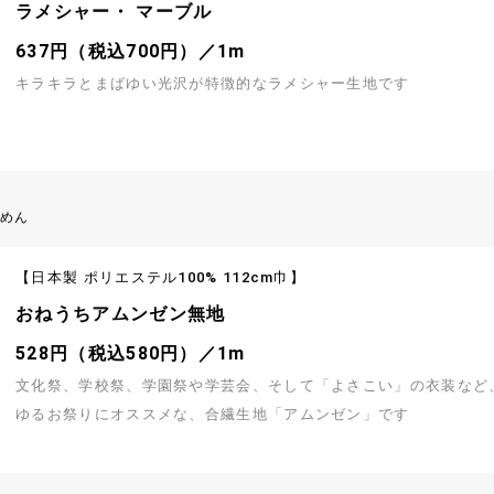
ラメシャー・ マーブル
637円（税込700円）／1m
キラキラとまばゆい光沢が特徴的なラメシャー生地です
りめん
【日本製 ポリエステル100% 112cm巾】
おねうちアムンゼン無地
528円（税込580円）／1m
文化祭、学校祭、学園祭や学芸会、そして「よさこい」の衣装など
ゆるお祭りにオススメな、合繊生地「アムンゼン」です