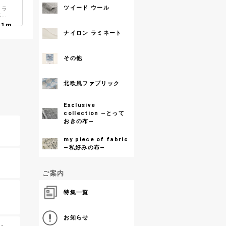
ツイード ウール
トラ
体に
気の
／1m
ナイロン ラミネート
スプ
が
その他
んに
生地
／1m
北欧風ファブリック
ト
イリ
Exclusive
リン
collection ―とって
／1m
おきの布―
my piece of fabric
ーヨ
―私好みの布―
丁寧
生地
／1m
ご案内
特集一覧
00
数量
お知らせ
マ綿