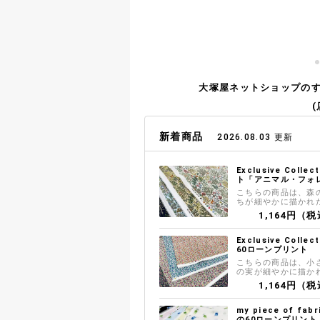
大塚屋ネットショップの
新着商品
2026.08.03 更新
Exclusive Coll
ト「アニマル・フォ
こちらの商品は、森
ちが細やかに描かれ
地です シャツ・ブ
1,164円（税
の雰囲気あるお洋服
す
Exclusive Coll
60ローンプリント
こちらの商品は、小
の実が細やかに描か
ファブリックです 
1,164円（税
カートなどの雰囲気
おすすめです
my piece of f
の60ローンプリント