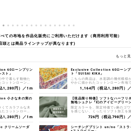
すべての布地を
作品化販売にご利用いただけます（商用利用可能）
(店頭とは商品ラインナップが異なります)
もっと
ection 60ローンプリン
Exclusive Collection 60ローン
レスト」
ト「SUISAI KIKA」
の中で暮らす動物た
こちらの商品は、水彩調の幾何模様
たコットンローン生
やかに描かれたコットンローン布地
ラウス、スカートなど
シャツ・ブラウス、スカートなどの
込1,280円）／1m
1,164円（税込1,280円）
づくりにおすすめで
気あるお洋服づくりにおすすめです
ection 小さな木の実の
【現品限り特価】ソフトなハーフリ
無地シュクレ『幻のアイビーグリー
さくてカラフルな木
限定カラーを、限定特価で♪麻のゴワ
れたコットンローン
を感じない、くったりソフト加工を
シャツ・ブラウス、ス
た綿麻シーチング生地です こちらの
込1,280円）／1m
726円（税込798円）
あるお洋服づくりに
ーのみ「幻のアイビーグリーン」と
限定特価で掲載しています (詳しく
品詳細ページをご覧くださいませ)
abric クリームソーダ
シーチングプリント un/no「ストラ
×ストロベリー」