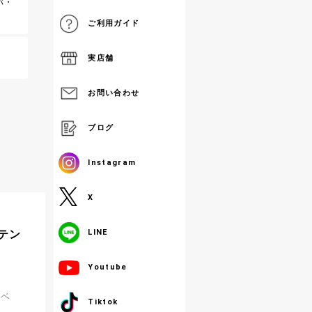
肌触
バ・
／1m
トン
洋服
ご利用ガイド
カ
刻カ
実店舗
せた
ニカ
／1m
地で
イボ
お問い合わせ
ラウ
綿使
造さ
ブログ
す
／1m
Instagram
ュチー
ジの
X
かれ
シャ
／1m
気あ
テン
LINE
ロイプ
小花模
Youtube
生地
さい
／1m
レベ
Tiktok
ロイプ