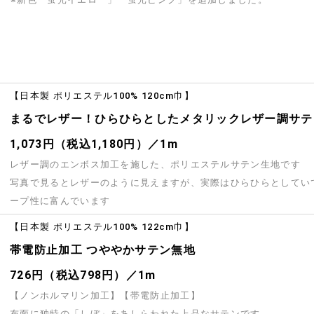
【日本製 ポリエステル100% 120cm巾】
まるでレザー！ひらひらとしたメタリックレザー調サテ
1,073円（税込1,180円）／1m
レザー調のエンボス加工を施した、ポリエステルサテン生地です
写真で見るとレザーのように見えますが、実際はひらひらとしてい
ープ性に富んでいます
【日本製 ポリエステル100% 122cm巾】
帯電防止加工 つややかサテン無地
726円（税込798円）／1m
【ノンホルマリン加工】【帯電防止加工】
布面に独特の「しぼ」をあしらわれた上品なサテンです