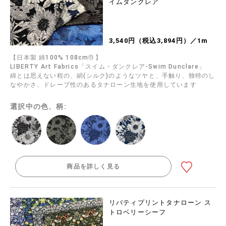
イムダンクレア
3,540円（税込3,894円）／1m
【日本製 綿100% 108cm巾】
LIBERTY Art Fabrics「スイム・ダンクレア-Swim Dunclare」
綿とは思えない程の、絹(シルク)のようなツヤと、手触り、独特のし
なやかさ、ドレープ性のあるタナローン生地を使用しています
選択中の色、柄:
商品を詳しく見る
リバティプリントタナローン ス
トロベリーシーフ