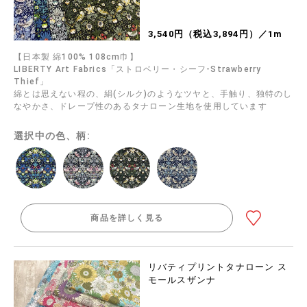
3,540円（税込3,894円）／1m
【日本製 綿100% 108cm巾】
LIBERTY Art Fabrics「ストロベリー・シーフ-Strawberry
Thief」
綿とは思えない程の、絹(シルク)のようなツヤと、手触り、独特のし
なやかさ、ドレープ性のあるタナローン生地を使用しています
選択中の色、柄:
商品を詳しく見る
リバティプリントタナローン ス
モールスザンナ