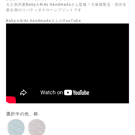
大人気作家Baby＆Kids Handmadeさん監修！大塚屋限定・別注生
産企画のリバティタナローンプリントです
Baby＆Kids HandmadeさんのYouTube
選択中の色、柄: