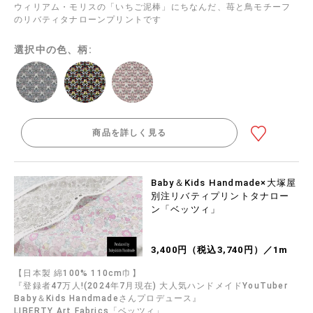
ウィリアム・モリスの「いちご泥棒」にちなんだ、苺と鳥モチーフ
のリバティタナローンプリントです
選択中の色、柄:
商品を詳しく見る
Baby＆Kids Handmade×大塚屋
別注リバティプリントタナロー
ン「ベッツィ」
3,400円（税込3,740円）／1m
【日本製 綿100% 110cm巾】
『登録者47万人!(2024年7月現在) 大人気ハンドメイドYouTuber
Baby＆Kids Handmadeさんプロデュース』
LIBERTY Art Fabrics「ベッツィ」