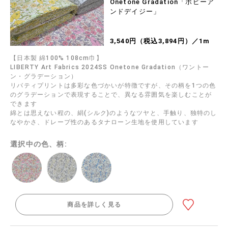
Onetone Gradation「ポピーア
ンドデイジー」
3,540円（税込3,894円）／1m
【日本製 綿100% 108cm巾】
LIBERTY Art Fabrics 2024SS Onetone Gradation（ワントー
ン・グラデーション）
リバティプリントは多彩な色づかいが特徴ですが、その柄を1つの色
のグラデーションで表現することで、異なる雰囲気を楽しむことが
できます
綿とは思えない程の、絹(シルク)のようなツヤと、手触り、独特のし
なやかさ、ドレープ性のあるタナローン生地を使用しています
選択中の色、柄:
商品を詳しく見る