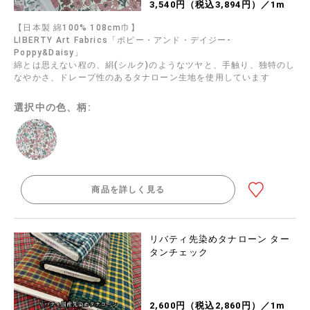
3,540円（税込3,894円）／1m
【日本製 綿100% 108cm巾】
LIBERTY Art Fabrics「ポピー・アンド・デイジー-
Poppy&Daisy」
綿とは思えない程の、絹(シルク)のようなツヤと、手触り、独特のし
なやかさ、ドレープ性のあるタナローン生地を使用しています
選択中の色、柄:
商品を詳しく見る
リバティ先染めタナローン ター
タンチェック
2,600円（税込2,860円）／1m