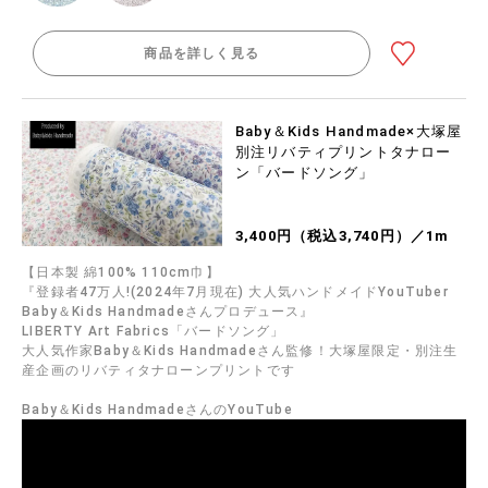
商品を詳しく見る
Baby＆Kids Handmade×大塚屋
別注リバティプリントタナロー
ン「バードソング」
3,400円（税込3,740円）／1m
【日本製 綿100% 110cm巾】
『登録者47万人!(2024年7月現在) 大人気ハンドメイドYouTuber
Baby＆Kids Handmadeさんプロデュース』
LIBERTY Art Fabrics「バードソング」
大人気作家Baby＆Kids Handmadeさん監修！大塚屋限定・別注生
産企画のリバティタナローンプリントです
Baby＆Kids HandmadeさんのYouTube