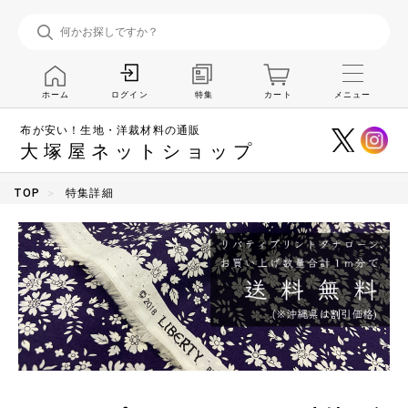
ホーム
特集
カート
メニュー
ログイン
布が安い！生地・洋裁材料の通販
大塚屋ネットショップ
TOP
特集詳細