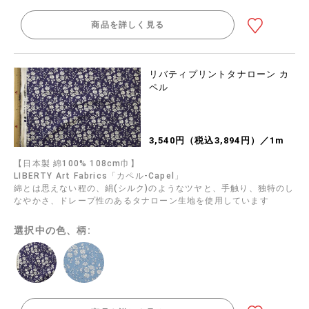
商品を詳しく見る
リバティプリントタナローン カ
ペル
3,540円（税込3,894円）／1m
【日本製 綿100% 108cm巾】
LIBERTY Art Fabrics「カペル-Capel」
綿とは思えない程の、絹(シルク)のようなツヤと、手触り、独特のし
なやかさ、ドレープ性のあるタナローン生地を使用しています
選択中の色、柄: