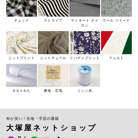
チェック
ストライプ
ラミネート ナイ
ウール ツイード
ロン
ニットプリント
ニットチュール
リバティプリント
フェルト
キルトわた
裏地・芯地
ミシン糸
布が安い！生地・手芸の通販
大塚屋ネットショップ