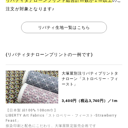
リバティタナローンプリント総合計ｍ数が１ｍ以上
のご
注文が対象となります♪
リバティ生地一覧はこちら
(リバティタナローンプリントの一例です)
大塚屋別注リバティプリントタ
ナローン「ストロベリー・フィ
ースト」
3,400円（税込3,740円）／1m
【日本製 綿100% 108cm巾】
LIBERTY Art Fabrics「ストロベリー・フィースト-Strawberry
Feast」
捺染印刷と配色にこだわり、大塚屋限定販売企画です