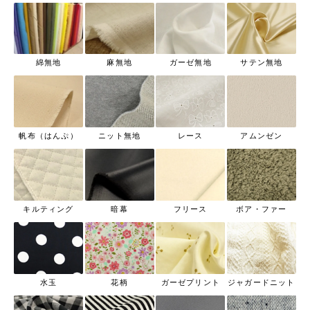
綿無地
麻無地
ガーゼ無地
サテン無地
帆布（はんぷ）
ニット無地
レース
アムンゼン
キルティング
暗幕
フリース
ボア・ファー
水玉
花柄
ガーゼプリント
ジャガードニット