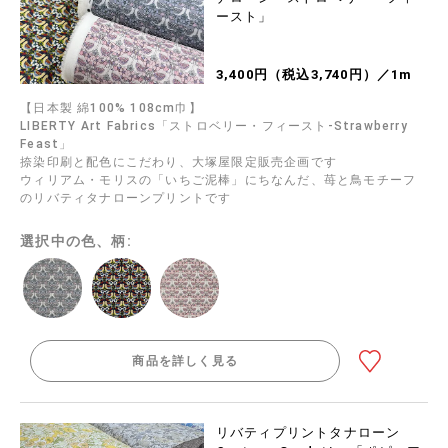
ースト」
3,400円（税込3,740円）／1m
【日本製 綿100% 108cm巾】
LIBERTY Art Fabrics「ストロベリー・フィースト-Strawberry
Feast」
捺染印刷と配色にこだわり、大塚屋限定販売企画です
ウィリアム・モリスの「いちご泥棒」にちなんだ、苺と鳥モチーフ
のリバティタナローンプリントです
選択中の色、柄:
商品を詳しく見る
リバティプリントタナローン