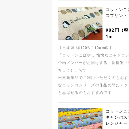
コットンこ
スプリント
982円（税
1m
【日本製 綿100% 110cm巾】
「コットンこばやし 愉快なニャンコ
企画メンバーがお届けする、新提案「
ちょう）」です
米文鳥単品でご利用いただくのもおす
なニャンコシリーズの作品の間にアク
と忍ばせるのもおすすめです
コットンこ
キャンバス
レンジャー