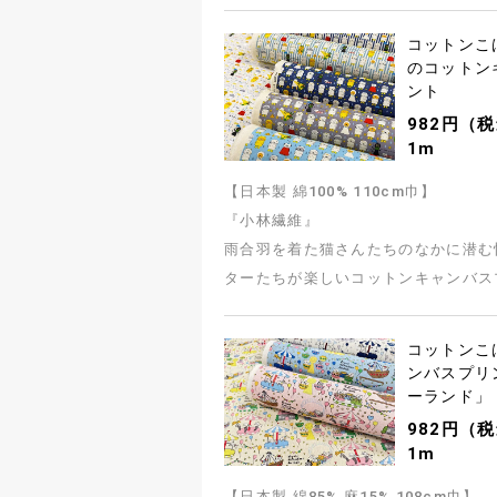
コットンこ
のコットン
ント
982円（税
1m
【日本製 綿100% 110cm巾】
『小林繊維』
雨合羽を着た猫さんたちのなかに潜む
ターたちが楽しいコットンキャンバス
コットンこ
ンバスプリ
ーランド」
982円（税
1m
【日本製 綿85% 麻15% 108cm巾】