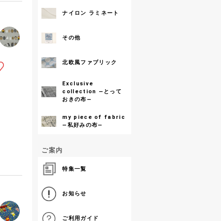
ナイロン ラミネート
その他
北欧風ファブリック
Exclusive
collection ―とって
おきの布―
my piece of fabric
―私好みの布―
ご案内
特集一覧
お知らせ
ご利用ガイド