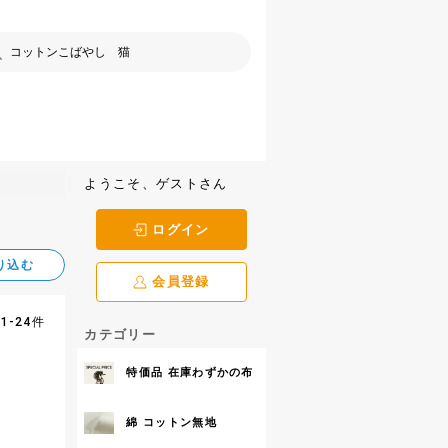
ようこそ、ゲストさん
ログイン
り込む
会員登録
1-24件
カテゴリー
特価品 在庫わずかの布
綿 コットン無地