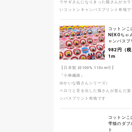
ウサギさんになりきった猫さんがカラ
いコットンキャンバスプリント布地で
コットンこ
NEKOち
ャンバスプ
982円（税
1m
【日本製 綿100% 110cm巾】
『小林繊維』
ゆかいな猫さんシリーズ♪
ペロリと舌を出した猫さんが並んだ楽
ンバスプリント布地です
コットンこ
雫猫のダブ
ト