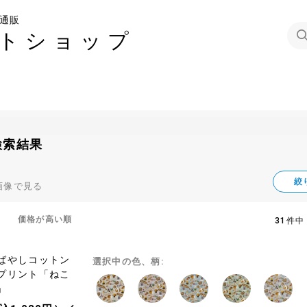
通販
トショップ
検索結果
絞
画像で見る
価格が高い順
31件中 
ばやしコットン
選択中の色、柄:
プリント「ねこ
」