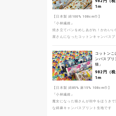
982円（税
1m
【日本製 綿100% 108cm巾】
『小林繊維』
焼き立てパンをめしあがれ！かわいい
屋さんになったコットンキャンバスプ
コットンこ
ンバスプリ
猫」
982円（税
1m
【日本製 綿85% 麻15% 108cm巾】
『小林繊維』
魔女になった猫さんが街中をほうきで
な綿麻キャンバスプリント生地です