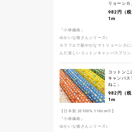
リョーシカ
982円（税
1m
『小林繊維』
ゆかいな猫さんシリーズ♪
カラフルで賑やかなマトリョーシカに
んだ楽しいコットンキャンバスプリン
コットンこ
キャンバス
ねこ」
982円（税
1m
【日本製 綿100% 110cm巾】
『小林繊維』
ゆかいな猫さんシリーズ♪