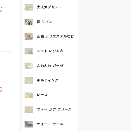
大人気プリント
麻 リネン
合繊 ポリエステルなど
ニット のびる布
ふわふわ ガーゼ
キルティング
レース
ファー ボア フリース
ツイード ウール