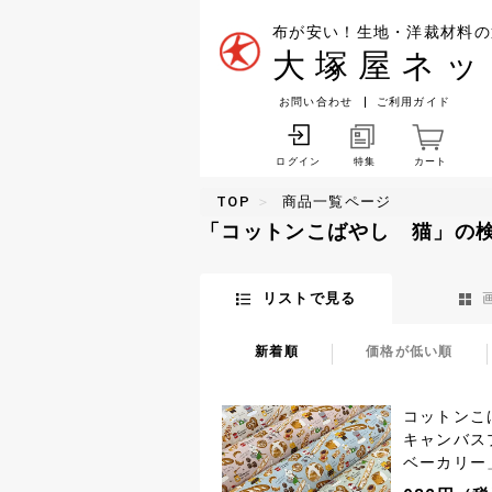
布が安い！生地・洋裁材料の
大塚屋ネッ
お問い合わせ
ご利用ガイド
特集
カート
ログイン
TOP
商品一覧ページ
「コットンこばやし 猫」の
リストで見る
新着順
価格が低い順
コットンこ
キャンバス
ベーカリー