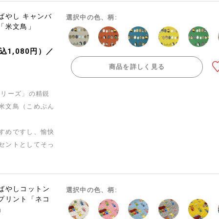
ばやし キャンバ
選択中の色、柄:
「米文鳥」
込1,080円）／
商品を詳しく見る
シリーズ」の精鋭
米文鳥（こめぶん
すめですし、愉快
セントとしてそっ
ばやしコットン
選択中の色、柄:
プリント「ネコ
」