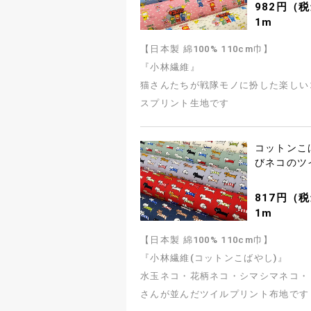
982円（税
1m
【日本製 綿100% 110cm巾】
『小林繊維』
猫さんたちが戦隊モノに扮した楽しい
スプリント生地です
コットンこ
びネコのツ
817円（
1m
【日本製 綿100% 110cm巾】
『小林繊維(コットンこばやし)』
水玉ネコ・花柄ネコ・シマシマネコ・
さんが並んだツイルプリント布地です