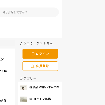
ようこそ、ゲストさん
ログイン
トン
会員登録
／1m
カテゴリー
特価品 在庫わずかの布
綿 コットン無地
が並