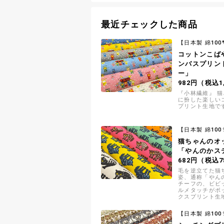
最近チェックした商品
【日本製 綿100
コットンこば
ンバスプリン
ー」
982円（税込1
『小林繊維』 
に扮した楽しい
プリント生地で
【日本製 綿100
猫ちゃんのオ
「やんのかス
682円（税込7
毛を逆立てた猫
姿、通称「やん
チーフの、ビビ
ルメタッチがポ
クスプリント生
【日本製 綿100