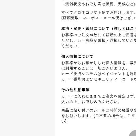
（混雑状況やお取り寄せ状況、天候など
すべてクロネコヤマト便でお届けします
(店頭受取・ネコポス・メール便はござい
取消・変更・返品について（
詳しくはこ
お客様のご注文ｍ数にて裁断の上ご用意
ただし、万一商品が破損・汚損していた
ください。
個人情報について
お客様からお預かりした個人情報を、裁
は利用することは一切ございません。
カード決済システムはペイジェントを利
カード番号およびセキュリティーコード
その他注意事項
カートに入れたままでご注文を確定せず
入力の上、お申し込みください。
商品に貼り付けのシールは時間の経過や
をお願いします。(ご不要の場合は、ご
い)