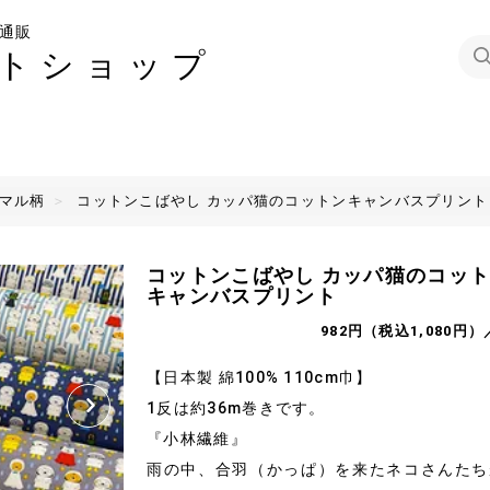
通販
トショップ
ニマル柄
コットンこばやし カッパ猫のコットンキャンバスプリント
コットンこばやし カッパ猫のコッ
キャンバスプリント
982円（税込1,080円）
【日本製 綿100% 110cm巾】
1反は約36m巻きです。
『小林繊維』
雨の中、合羽（かっぱ）を来たネコさんたち