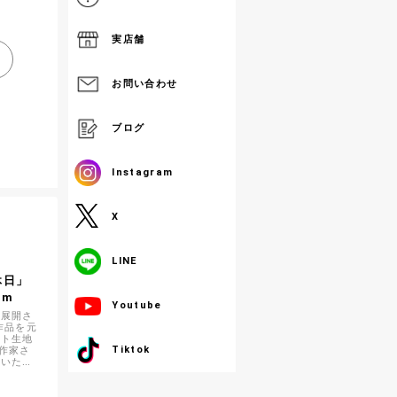
実店舗
お問い合わせ
ブログ
Instagram
X
】
LINE
休日」
1m
Youtube
を展開さ
作品を元
ント生地
Tiktok
人作家さ
用いただ