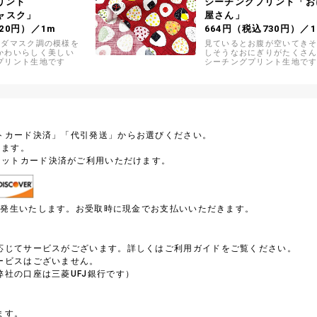
リント
シーチングプリント「お
ニャスク」
屋さん」
20円）／1m
664円（税込730円）／
】 ダマスク調の模様を
見ているとお腹が空いてきそ
かわいらしく美しい
しそうなおにぎりがたくさ
プリント生地です
シーチングプリント生地で
トカード決済」「代引発送」からお選びください。
します。
ジットカード決済がご利用いただけます。
円が発生いたします。お受取時に現金でお支払いいただきます。
）
応じてサービスがございます。詳しくはご利用ガイドをご覧ください。
ービスはございません。
社の口座は三菱UFJ銀行です）
ます。