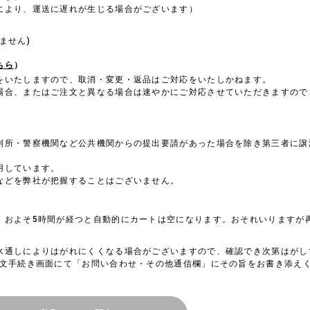
により、運送に遅れが生じる場合がございます）
。
ません)
ちら
）
をいたしますので、取消・変更・返品はご対応をいたしかねます。
場合、またはご注文と異なる場合は速やかにご対応させていただきますので
判所・警察機関など公共機関からの提出要請があった場合を除き第三者に譲
用しています。
などを弊社が把握することはございません。
、およそ5時間が経つと自動的にカートは空になります。おそれいりますが
水通しによりはがれにくくなる場合がございますので、確認でき次第はがし
注文手続き画面にて「お問い合わせ・その他通信欄」にその旨をお書き添え