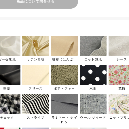
商品について問合せる
ガーゼ無地
サテン無地
帆布（はんぷ）
ニット無地
レース
暗幕
フリース
ボア・ファー
水玉
花柄
チェック
ストライプ
ラミネート ナイ
ウール ツイード
ニットプリ
ロン