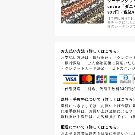
シーチングプ
un/no「ダ
837円（税込9
【TWILIGHT
モチーフにした
猫のシーチング
お支払い方法（
詳しくはこちら
）
お支払い方法は「銀行振込」「クレジッ
・銀行振込･･･ご入金確認後に発送いた
・クレジットカード決済･･･以下のクレ
・代引発送･･･別途、代引手数料330
送料・手数料について（
詳しくはこちら
送料につきましては、お買い上げ金額に
代引手数料は、お買い上げ金額によるサ
銀行振込手数料は、お客様負担です。（弊
配送について（
詳しくはこちら
）
およそ３営業日以内を目安に発送いたし