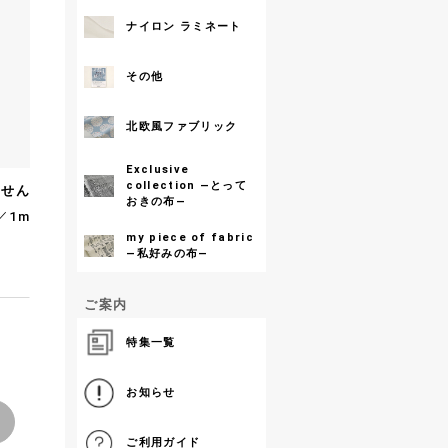
ナイロン ラミネート
その他
北欧風ファブリック
Exclusive
collection ―とって
ません
おきの布―
／1m
my piece of fabric
―私好みの布―
ご案内
特集一覧
お知らせ
ご利用ガイド