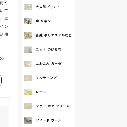
何や
大人気プリント
拡大する
いて
、エ
麻 リネン
イン
活用
合繊 ポリエステルなど
ニット のびる布
ズの一
ふわふわ ガーゼ
キルティング
レース
ファー ボア フリース
ツイード ウール