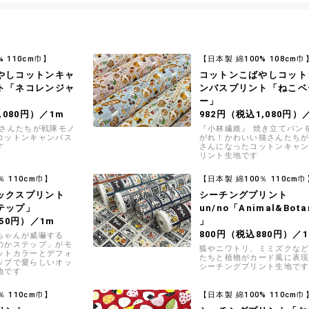
% 110cm巾】
【日本製 綿100% 108cm巾
やしコットンキャ
コットンこばやしコット
ト「ネコレンジャ
ンバスプリント「ねこベ
ー」
,080円）／1m
982円（税込1,080円）
猫さんたちが戦隊モノ
『小林繊維』 焼き立てパン
コットンキャンバス
がれ！かわいい猫さんたち
す
さんになったコットンキャ
リント生地です
％ 110cm巾】
【日本製 綿100％ 110cm巾
ックスプリント
シーチングプリント
テップ」
un/no「Animal&Bota
50円）／1m
」
800円（税込880円）／
ちゃんが威嚇する
のかステップ」がモ
狐やニワトリ、ミミズクな
ットカラーとデフォ
たちと植物がカード風に表
ップで愛らしいオッ
シーチングプリント生地で
地です
％ 110cm巾】
【日本製 綿100% 110cm巾