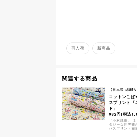
再入荷
新商品
関連する商品
【日本製 綿85% 
コットンこば
スプリント「
ド」
982円(税込1,
『小林繊維』 
タジーな世界観
バスプリント布