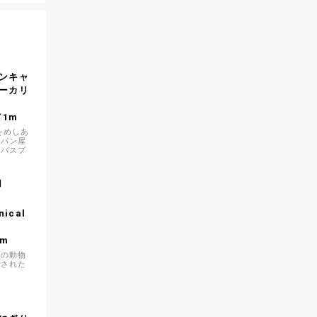
】
ンキャ
ーカリ
／1m
をめしあ
がパン屋
ンバスプ
】
nical
1m
どの動物
現された
す
】