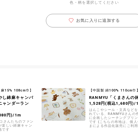
色・柄を選択してください
お気に入りに追加する
麻15% 108cm巾】
【中国製 綿100% 110cm巾
やし綿麻キャンバ
RANMYU「くまさんの
ニャンダーラン
1,528円(税込1,680円)/
はんこやシール・文具など
れている、RANMYUさんの
080円)/1m
に企画したシーチングプリ
ネコさんたちのファン
です (こちらの布地は、個
が楽しい綿麻キャン
まによる作品化販売にご利
地です
けます)