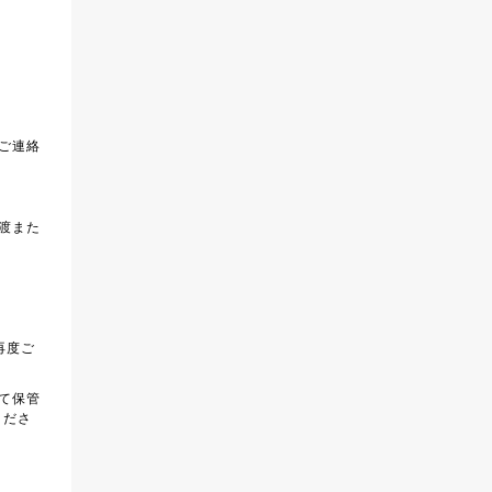
ご連絡
渡また
再度ご
て保管
くださ