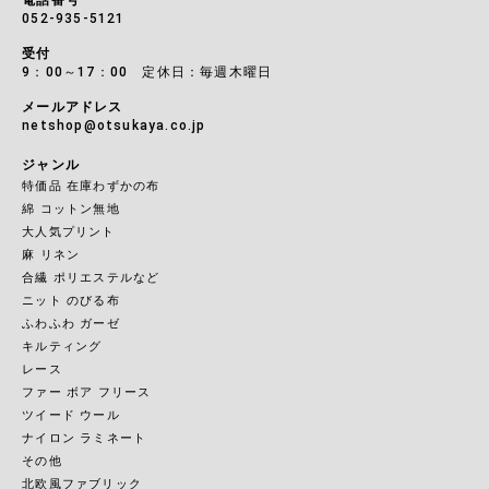
052-935-5121
受付
9：00～17：00 定休日：毎週木曜日
メールアドレス
netshop@otsukaya.co.jp
ジャンル
特価品 在庫わずかの布
綿 コットン無地
大人気プリント
麻 リネン
合繊 ポリエステルなど
ニット のびる布
ふわふわ ガーゼ
キルティング
レース
ファー ボア フリース
ツイード ウール
ナイロン ラミネート
その他
北欧風ファブリック