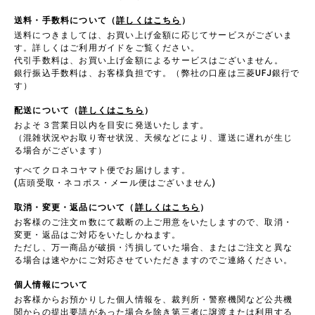
送料・手数料について（
詳しくはこちら
）
送料につきましては、お買い上げ金額に応じてサービスがございま
す。詳しくはご利用ガイドをご覧ください。
代引手数料は、お買い上げ金額によるサービスはございません。
銀行振込手数料は、お客様負担です。（弊社の口座は三菱UFJ銀行で
す）
配送について（
詳しくはこちら
）
およそ３営業日以内を目安に発送いたします。
（混雑状況やお取り寄せ状況、天候などにより、運送に遅れが生じ
る場合がございます）
すべてクロネコヤマト便でお届けします。
(店頭受取・ネコポス・メール便はございません)
取消・変更・返品について（
詳しくはこちら
）
お客様のご注文ｍ数にて裁断の上ご用意をいたしますので、取消・
変更・返品はご対応をいたしかねます。
ただし、万一商品が破損・汚損していた場合、またはご注文と異な
る場合は速やかにご対応させていただきますのでご連絡ください。
個人情報について
お客様からお預かりした個人情報を、裁判所・警察機関など公共機
関からの提出要請があった場合を除き第三者に譲渡または利用する