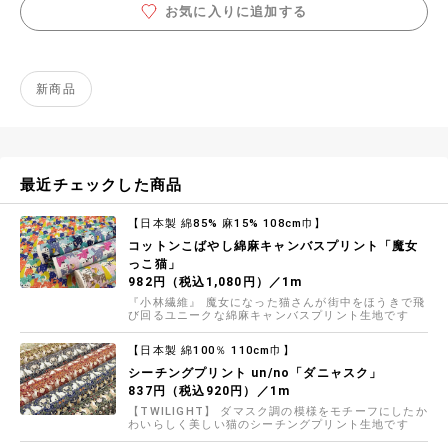
お気に入りに追加する
新商品
最近チェックした商品
【日本製 綿85% 麻15% 108cm巾】
コットンこばやし綿麻キャンバスプリント「魔女
っこ猫」
982円（税込1,080円）／1m
『小林繊維』 魔女になった猫さんが街中をほうきで飛
び回るユニークな綿麻キャンバスプリント生地です
【日本製 綿100％ 110cm巾】
シーチングプリント un/no「ダニャスク」
837円（税込920円）／1m
【TWILIGHT】 ダマスク調の模様をモチーフにしたか
わいらしく美しい猫のシーチングプリント生地です