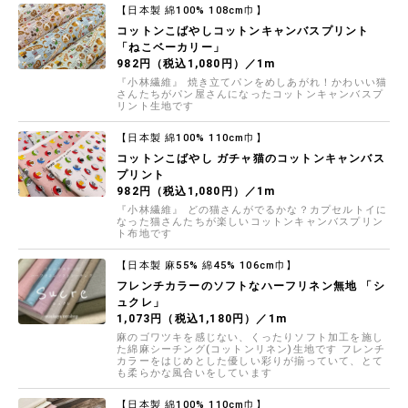
【日本製 綿100% 108cm巾】
コットンこばやしコットンキャンバスプリント
「ねこベーカリー」
982円（税込1,080円）／1m
『小林繊維』 焼き立てパンをめしあがれ！かわいい猫
さんたちがパン屋さんになったコットンキャンバスプ
リント生地です
【日本製 綿100% 110cm巾】
コットンこばやし ガチャ猫のコットンキャンバス
プリント
982円（税込1,080円）／1m
『小林繊維』 どの猫さんがでるかな？カプセルトイに
なった猫さんたちが楽しいコットンキャンバスプリン
ト布地です
【日本製 麻55% 綿45% 106cm巾】
フレンチカラーのソフトなハーフリネン無地 「シ
ュクレ」
1,073円（税込1,180円）／1m
麻のゴワツキを感じない、くったりソフト加工を施し
た綿麻シーチング(コットンリネン)生地です フレンチ
カラーをはじめとした優しい彩りが揃っていて、とて
も柔らかな風合いをしています
【日本製 綿100% 110cm巾】