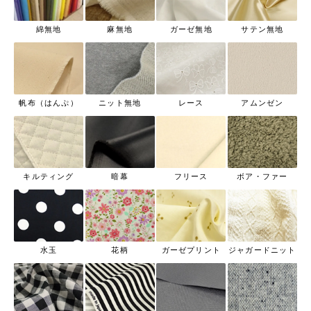
綿無地
麻無地
ガーゼ無地
サテン無地
帆布（はんぷ）
ニット無地
レース
アムンゼン
キルティング
暗幕
フリース
ボア・ファー
水玉
花柄
ガーゼプリント
ジャガードニット