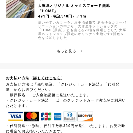
大塚屋オリジナル オックスフォード無地
「HOME」
491円（税込540円）／1m
使いやすいカラーを、お手頃価格で あらゆるカラーバ
リエーションの中から、大塚屋ネットショップの
「HOME(原点)」とも言える20色を厳選しました 大塚
屋ネットショップ限定のオリジナル生地です※新色５
色を追加しました
もっと見る
お支払い方法（
詳しくはこちら
）
お支払い方法は「銀行振込」「クレジットカード決済」「代引発
送」からお選びください。
・銀行振込･･･ご入金確認後に発送いたします。
・クレジットカード決済･･･以下のクレジットカード決済がご利用い
ただけます。
・代引発送･･･別途、代引手数料330円が発生いたします。お受取時
に現金でお支払いいただきます。