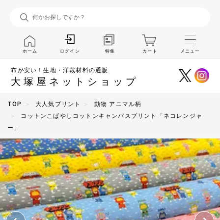
ホーム
特集
カート
メニュー
ログイン
布が安い！生地・洋裁材料の通販
大塚屋ネットショップ
TOP
大人気プリント
動物 アニマル柄
コットンこばやしコットンキャンバスプリント「ネコレンジャ
ー」