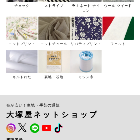
チェック
ストライプ
ラミネート ナイ
ウール ツイード
ロン
ニットプリント
ニットチュール
リバティプリント
フェルト
キルトわた
裏地・芯地
ミシン糸
布が安い！生地・手芸の通販
大塚屋ネットショップ
電話番号