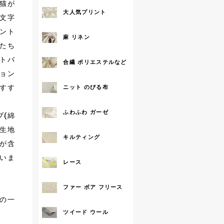
わな猫が
大人気プリント
文字
拡大する
ント
麻 リネン
たち
トバ
合繊 ポリエステルなど
ョン
すす
ニット のびる布
ふわふわ ガーゼ
ブ(綿
麻生地
キルティング
が含
いま
レース
ファー ボア フリース
ズの一
ツイード ウール