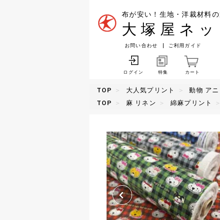
布が安い！生地・洋裁材料の
大塚屋ネッ
お問い合わせ
ご利用ガイド
特集
カート
ログイン
TOP
大人気プリント
動物 ア
TOP
麻 リネン
綿麻プリント