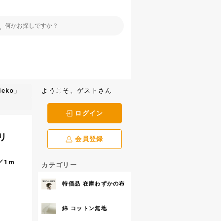
eko」
ようこそ、ゲストさん
ログイン
リ
会員登録
／1m
カテゴリー
特価品 在庫わずかの布
綿 コットン無地