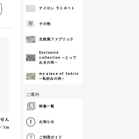
ナイロン ラミネート
その他
北欧風ファブリック
Exclusive
collection ―とって
おきの布―
my piece of fabric
―私好みの布―
ご案内
特集一覧
ません
お知らせ
／1m
ご利用ガイド