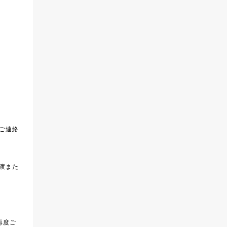
ご連絡
渡また
再度ご