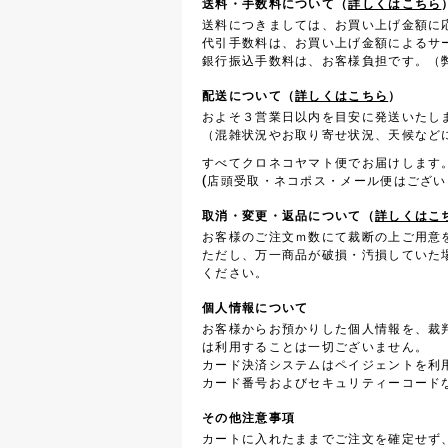
送料・手数料について（
詳しくはこちら
送料につきましては、お買い上げ金額に
代引手数料は、お買い上げ金額によるサ
銀行振込手数料は、お客様負担です。（弊
配送について（
詳しくはこちら
）
およそ３営業日以内を目安に発送いたし
（混雑状況やお取り寄せ状況、天候など
すべてクロネコヤマト便でお届けします
(店頭受取・ネコポス・メール便はござい
取消・変更・返品について（
詳しくはこ
お客様のご注文ｍ数にて裁断の上ご用意
ただし、万一商品が破損・汚損していた
ください。
個人情報について
お客様からお預かりした個人情報を、裁
は利用することは一切ございません。
カード決済システムはペイジェントを利
カード番号およびセキュリティーコード
その他注意事項
カートに入れたままでご注文を確定せず