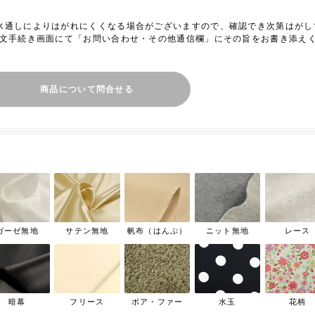
水通しによりはがれにくくなる場合がございますので、確認でき次第はがし
注文手続き画面にて「お問い合わせ・その他通信欄」にその旨をお書き添え
商品について問合せる
ガーゼ無地
サテン無地
帆布（はんぷ）
ニット無地
レース
暗幕
フリース
ボア・ファー
水玉
花柄