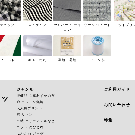
チェック
ストライプ
ラミネート ナイ
ウール ツイード
ニットプリ
ロン
フェルト
キルトわた
裏地・芯地
ミシン糸
ジャンル
ご利用ガイド
特価品 在庫わずかの布
ョッ
綿 コットン無地
お問い合わせ
大人気プリント
麻 リネン
特集
合繊 ポリエステルなど
ニット のびる布
ふわふわ ガーゼ