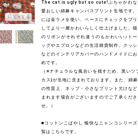
The cat is ugly but so cute!ぶちゃか
愛おしい綿麻キャンバスプリント生地です。
拡大する
拡大する
には金ラメを使い、ベースにチェックをプリ
してより一層かわいらしく仕上げました。猫
のリボンがそれぞれ違うのもかわいい♪トー
ッグやエプロンなどの生活雑貨制作、クッシ
などのインテリアカバーのハンドメイドにお
めです。
（※ナチュラルな風合いを残すため、黒いツ
カス)が生地に含まれております。また、綿
の性質上、ネップ・小さなプリント欠けなど
まれます場合がございますのでご了承くださ
せ。）
■コットンこばやし 愉快なニャンコシリー
覧はこちらです。