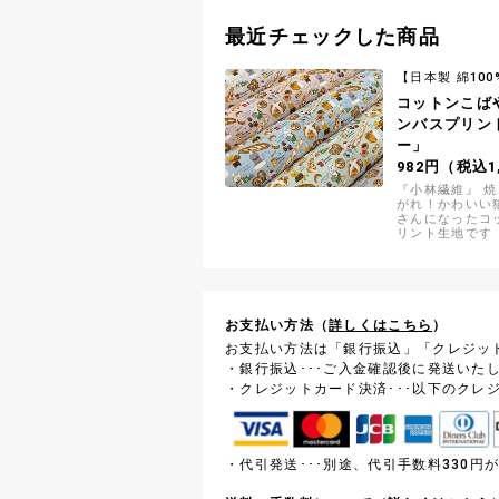
最近チェックした商品
【日本製 綿100
コットンこば
ンバスプリン
ー」
982円（税込1
『小林繊維』 
がれ！かわいい
さんになったコ
リント生地です
お支払い方法（
詳しくはこちら
）
お支払い方法は「銀行振込」「クレジッ
・銀行振込･･･ご入金確認後に発送いた
・クレジットカード決済･･･以下のクレ
・代引発送･･･別途、代引手数料330