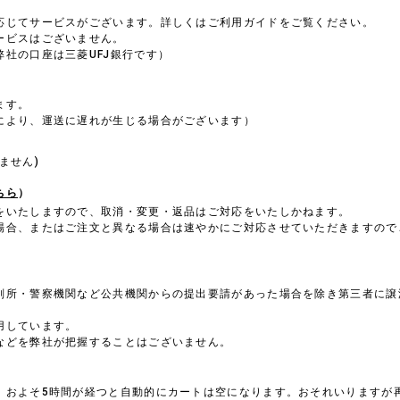
）
応じてサービスがございます。詳しくはご利用ガイドをご覧ください。
ービスはございません。
社の口座は三菱UFJ銀行です）
ます。
により、運送に遅れが生じる場合がございます）
。
ません)
ちら
）
をいたしますので、取消・変更・返品はご対応をいたしかねます。
場合、またはご注文と異なる場合は速やかにご対応させていただきますので
判所・警察機関など公共機関からの提出要請があった場合を除き第三者に譲
用しています。
などを弊社が把握することはございません。
、およそ5時間が経つと自動的にカートは空になります。おそれいりますが