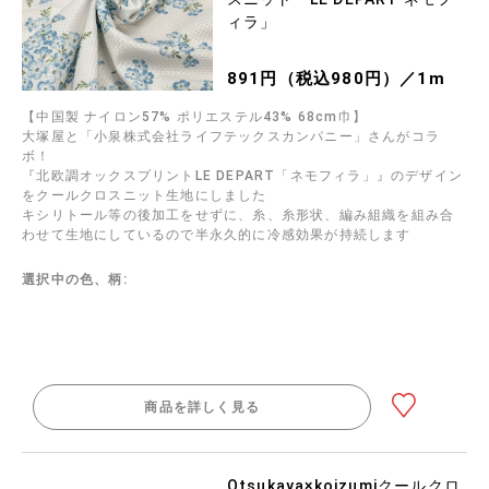
ィラ」
891円（税込980円）／1m
【中国製 ナイロン57% ポリエステル43% 68cm巾】
大塚屋と「小泉株式会社ライフテックスカンパニー」さんがコラ
ボ！
『北欧調オックスプリントLE DEPART「ネモフィラ」』のデザイン
をクールクロスニット生地にしました
キシリトール等の後加工をせずに、糸、糸形状、編み組織を組み合
わせて生地にしているので半永久的に冷感効果が持続します
選択中の色、柄:
商品を詳しく見る
Otsukaya×koizumiクールクロ