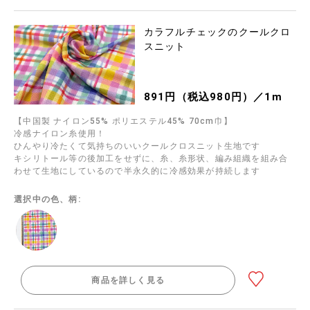
カラフルチェックのクールクロ
スニット
891円（税込980円）／1m
【中国製 ナイロン55% ポリエステル45% 70cm巾】
冷感ナイロン糸使用！
ひんやり冷たくて気持ちのいいクールクロスニット生地です
キシリトール等の後加工をせずに、糸、糸形状、編み組織を組み合
わせて生地にしているので半永久的に冷感効果が持続します
選択中の色、柄:
商品を詳しく見る