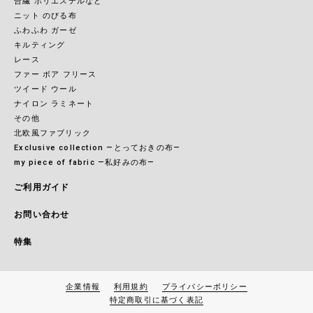
合繊 ポリエステルなど
ニット のびる布
ふわふわ ガーゼ
キルティング
レース
ファー ボア フリース
ツイード ウール
ナイロン ラミネート
その他
北欧風ファブリック
Exclusive collection ―とっておきの布―
my piece of fabric ―私好みの布―
ご利用ガイド
お問い合わせ
特集
企業情報
利用規約
プライバシーポリシー
特定商取引に基づく表記