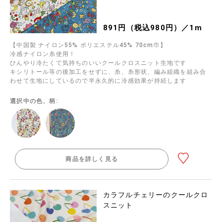
891円（税込980円）／1m
【中国製 ナイロン55% ポリエステル45% 70cm巾】
冷感ナイロン糸使用！
ひんやり冷たくて気持ちのいいクールクロスニット生地です
キシリトール等の後加工をせずに、糸、糸形状、編み組織を組み合
わせて生地にしているので半永久的に冷感効果が持続します
選択中の色、柄:
商品を詳しく見る
カラフルチェリーのクールクロ
スニット