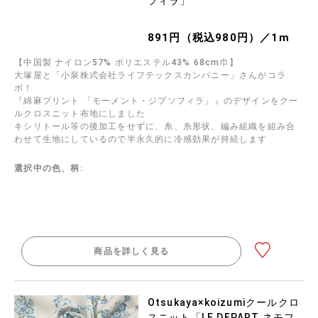
フィラ」
891円（税込980円）／1m
【中国製 ナイロン57% ポリエステル43% 68cm巾】
大塚屋と「小泉株式会社ライフテックスカンパニー」さんがコラ
ボ！
『綿麻プリント 「モーメント・ジプソフィラ」』のデザインをクー
ルクロスニット布地にしました
キシリトール等の後加工をせずに、糸、糸形状、編み組織を組み合
わせて生地にしているので半永久的に冷感効果が持続します
選択中の色、柄:
商品を詳しく見る
Otsukaya×koizumiクールクロ
スニット「LE DEPART ネモフ