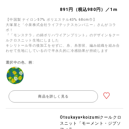
891円（税込980円）／1m
【中国製 ナイロン57% ポリエステル43% 68cm巾】
大塚屋と「小泉株式会社ライフテックスカンパニー」さんがコラ
ボ！
『「モンステラ」の綿ポリハワイアンプリント』のデザインをクー
ルクロスニット生地にしました
キシリトール等の後加工をせずに、糸、糸形状、編み組織を組み合
わせて生地にしているので半永久的に冷感効果が持続します
選択中の色、柄:
商品を詳しく見る
Otsukaya×koizumiクールクロ
スニット「モーメント・ジプソ