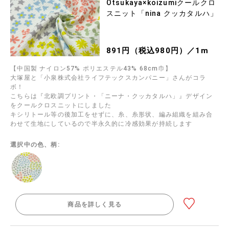
Otsukaya×koizumiクールクロ
スニット「nina クッカタルハ」
891円（税込980円）／1m
【中国製 ナイロン57% ポリエステル43% 68cm巾】
大塚屋と「小泉株式会社ライフテックスカンパニー」さんがコラ
ボ！
こちらは『北欧調プリント・「ニーナ・クッカタルハ」』デザイン
をクールクロスニットにしました
キシリトール等の後加工をせずに、糸、糸形状、編み組織を組み合
わせて生地にしているので半永久的に冷感効果が持続します
選択中の色、柄:
商品を詳しく見る