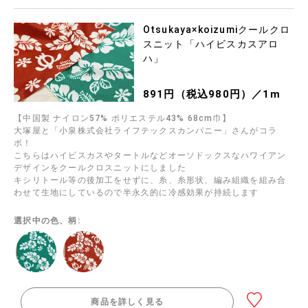
Otsukaya×koizumiクールクロ
スニット「ハイビスカスアロ
ハ」
891円（税込980円）／1m
【中国製 ナイロン57% ポリエステル43% 68cm巾】
大塚屋と「小泉株式会社ライフテックスカンパニー」さんがコラ
ボ！
こちらはハイビスカスやタートルなどオーソドックスなハワイアン
デザインをクールクロスニットにしました
キシリトール等の後加工をせずに、糸、糸形状、編み組織を組み合
わせて生地にしているので半永久的に冷感効果が持続します
選択中の色、柄:
商品を詳しく見る