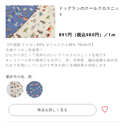
ドッグランのクールクロスニッ
ト
891円（税込980円）／1m
【中国製 ナイロン55% ポリエステル45% 70cm巾】
冷感ナイロン糸使用！
ひんやり冷たくて気持ちのいいクールクロスニット生地です
キシリトール等の後加工をせずに、糸、糸形状、編み組織を組み合
わせて生地にしているので半永久的に冷感効果が持続します
選択中の色、柄:
商品を詳しく見る