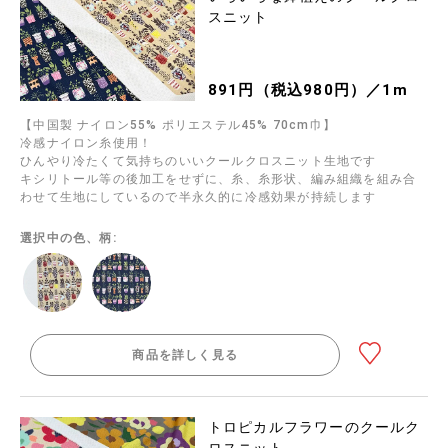
スニット
891円（税込980円）／1m
【中国製 ナイロン55% ポリエステル45% 70cm巾】
冷感ナイロン糸使用！
ひんやり冷たくて気持ちのいいクールクロスニット生地です
キシリトール等の後加工をせずに、糸、糸形状、編み組織を組み合
わせて生地にしているので半永久的に冷感効果が持続します
選択中の色、柄:
商品を詳しく見る
トロピカルフラワーのクールク
ロスニット