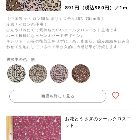
891円（税込980円）／1m
【中国製 ナイロン55% ポリエステル45% 70cm巾】
冷感ナイロン糸使用！
ひんやり冷たくて気持ちのいいクールクロスニット生地です
ハート模様になったレオパードデザイン♪
キシリトール等の後加工をせずに、糸、糸形状、編み組織を組み合
わせて生地にしているので半永久的に冷感効果が持続します
選択中の色、柄:
商品を詳しく見る
お花とうさぎのクールクロスニ
ット