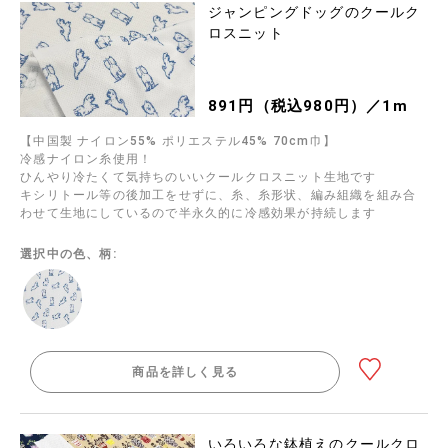
ジャンピングドッグのクールク
ロスニット
891円（税込980円）／1m
【中国製 ナイロン55% ポリエステル45% 70cm巾】
冷感ナイロン糸使用！
ひんやり冷たくて気持ちのいいクールクロスニット生地です
キシリトール等の後加工をせずに、糸、糸形状、編み組織を組み合
わせて生地にしているので半永久的に冷感効果が持続します
選択中の色、柄:
商品を詳しく見る
いろいろな鉢植えのクールクロ