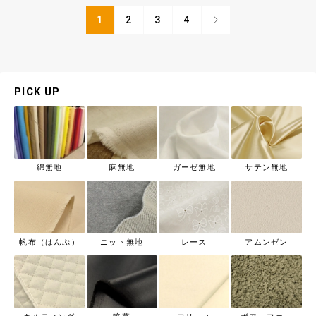
1
2
3
4
PICK UP
綿無地
麻無地
ガーゼ無地
サテン無地
帆布（はんぷ）
ニット無地
レース
アムンゼン