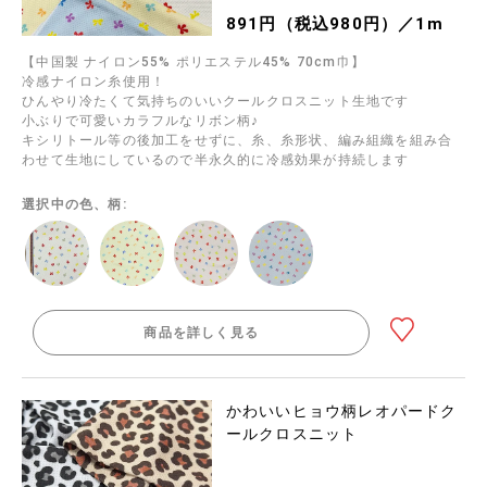
891円（税込980円）／1m
【中国製 ナイロン55% ポリエステル45% 70cm巾】
冷感ナイロン糸使用！
ひんやり冷たくて気持ちのいいクールクロスニット生地です
小ぶりで可愛いカラフルなリボン柄♪
キシリトール等の後加工をせずに、糸、糸形状、編み組織を組み合
わせて生地にしているので半永久的に冷感効果が持続します
選択中の色、柄:
商品を詳しく見る
かわいいヒョウ柄レオパードク
ールクロスニット