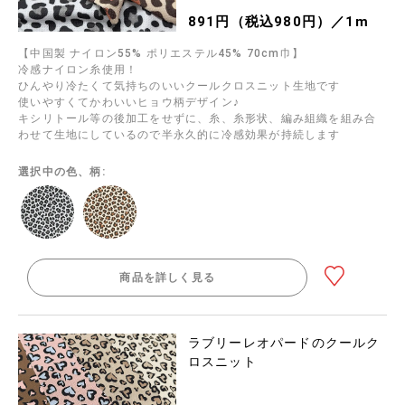
891円（税込980円）／1m
【中国製 ナイロン55% ポリエステル45% 70cm巾】
冷感ナイロン糸使用！
ひんやり冷たくて気持ちのいいクールクロスニット生地です
使いやすくてかわいいヒョウ柄デザイン♪
キシリトール等の後加工をせずに、糸、糸形状、編み組織を組み合
わせて生地にしているので半永久的に冷感効果が持続します
選択中の色、柄:
商品を詳しく見る
ラブリーレオパードのクールク
ロスニット