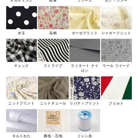
キルティング
暗幕
フリース
ボア・ファー
水玉
花柄
ガーゼプリント
ジャガードニット
チェック
ストライプ
ラミネート ナイ
ウール ツイード
ロン
ニットプリント
ニットチュール
リバティプリント
フェルト
キルトわた
裏地・芯地
ミシン糸