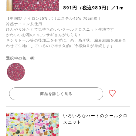
891円（税込980円）／1m
【中国製 ナイロン55% ポリエステル45% 70cm巾】
冷感ナイロン糸使用！
ひんやり冷たくて気持ちのいいクールクロスニット生地です
かわいいお花の中にウサギさんがちらり♪
キシリトール等の後加工をせずに、糸、糸形状、編み組織を組み合
わせて生地にしているので半永久的に冷感効果が持続します
選択中の色、柄:
商品を詳しく見る
いろいろなハートのクールクロ
スニット