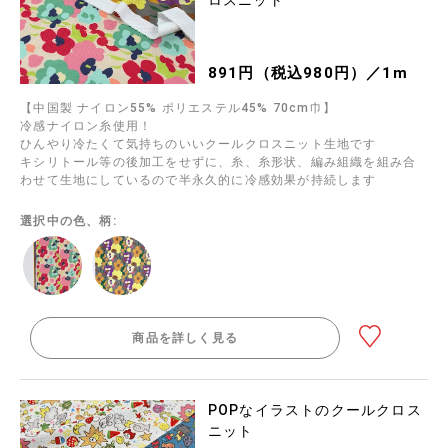
891円（税込980円）／1m
【中国製 ナイロン55% ポリエステル45% 70cm巾】
冷感ナイロン糸使用！
ひんやり冷たくて気持ちのいいクールクロスニット生地です
キシリトール等の後加工をせずに、糸、糸形状、編み組織を組み合
わせて生地にしているので半永久的に冷感効果が持続します
選択中の色、柄:
商品を詳しく見る
POPなイラストのクールクロス
ニット