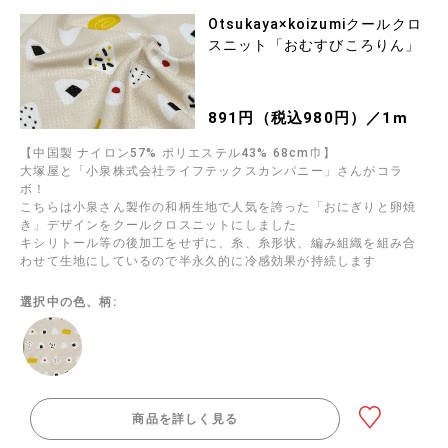
Otsukaya×koizumiクールクロ
スニット「おむすびころりん」
891円（税込980円）／1m
【中国製 ナイロン57% ポリエステル43% 68cm巾】
大塚屋と「小泉株式会社ライフテックスカンパニー」さんがコラ
ボ！
こちらは小泉さん製作の和柄生地で人気を誇った「おにぎりと卵焼
き」デザインをクールクロスニットにしました
キシリトール等の後加工をせずに、糸、糸形状、編み組織を組み合
わせて生地にしているので半永久的に冷感効果が持続します
選択中の色、柄:
商品を詳しく見る