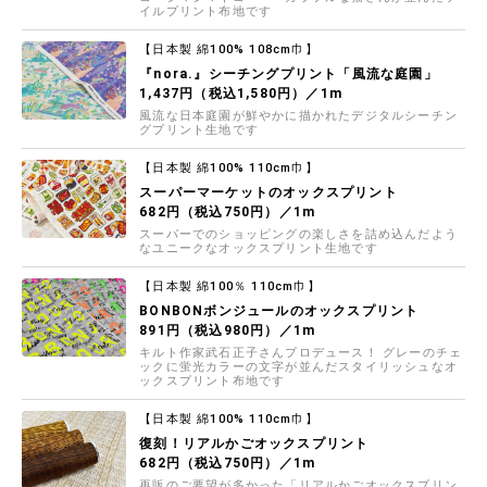
イルプリント布地です
【日本製 綿100% 108cm巾】
『nora.』シーチングプリント「風流な庭園」
1,437円（税込1,580円）／1m
風流な日本庭園が鮮やかに描かれたデジタルシーチン
グプリント生地です
【日本製 綿100% 110cm巾】
スーパーマーケットのオックスプリント
682円（税込750円）／1m
スーパーでのショッピングの楽しさを詰め込んだよう
なユニークなオックスプリント生地です
【日本製 綿100％ 110cm巾】
BONBONボンジュールのオックスプリント
891円（税込980円）／1m
キルト作家武石正子さんプロデュース！ グレーのチェ
ックに蛍光カラーの文字が並んだスタイリッシュなオ
ックスプリント布地です
【日本製 綿100% 110cm巾】
復刻！リアルかごオックスプリント
682円（税込750円）／1m
再販のご要望が多かった「リアルかごオックスプリン