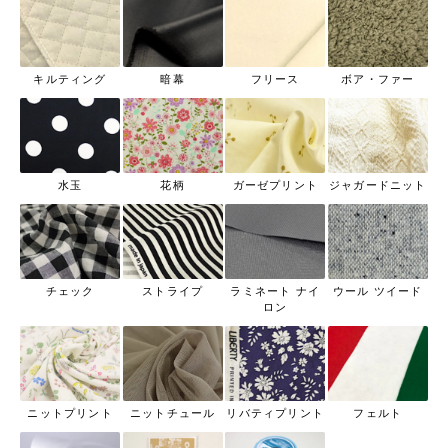
キルティング
暗幕
フリース
ボア・ファー
水玉
花柄
ガーゼプリント
ジャガードニット
チェック
ストライプ
ラミネート ナイ
ウール ツイード
ロン
ニットプリント
ニットチュール
リバティプリント
フェルト