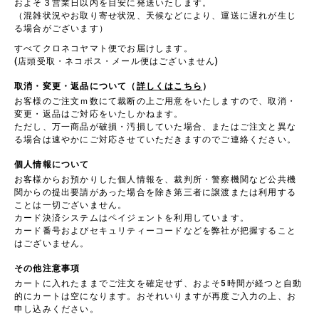
およそ３営業日以内を目安に発送いたします。
（混雑状況やお取り寄せ状況、天候などにより、運送に遅れが生じ
る場合がございます）
すべてクロネコヤマト便でお届けします。
(店頭受取・ネコポス・メール便はございません)
取消・変更・返品について（
詳しくはこちら
）
お客様のご注文ｍ数にて裁断の上ご用意をいたしますので、取消・
変更・返品はご対応をいたしかねます。
ただし、万一商品が破損・汚損していた場合、またはご注文と異な
る場合は速やかにご対応させていただきますのでご連絡ください。
個人情報について
お客様からお預かりした個人情報を、裁判所・警察機関など公共機
関からの提出要請があった場合を除き第三者に譲渡または利用する
ことは一切ございません。
カード決済システムはペイジェントを利用しています。
カード番号およびセキュリティーコードなどを弊社が把握すること
はございません。
その他注意事項
カートに入れたままでご注文を確定せず、およそ5時間が経つと自動
的にカートは空になります。おそれいりますが再度ご入力の上、お
申し込みください。