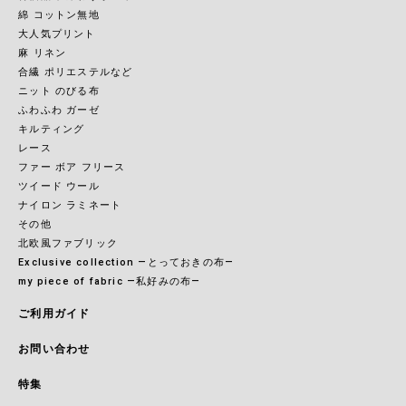
綿 コットン無地
大人気プリント
麻 リネン
合繊 ポリエステルなど
ニット のびる布
ふわふわ ガーゼ
キルティング
レース
ファー ボア フリース
ツイード ウール
ナイロン ラミネート
その他
北欧風ファブリック
Exclusive collection ―とっておきの布―
my piece of fabric ―私好みの布―
ご利用ガイド
お問い合わせ
特集