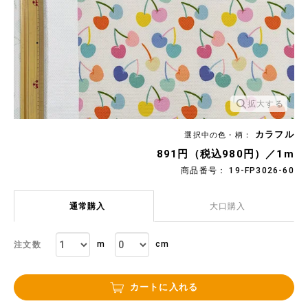
拡大する
カラフル
選択中の色・柄：
891円（税込980円）／1m
商品番号： 19-FP3026-60
通常購入
大口購入
m
cm
注文数
カートに入れる