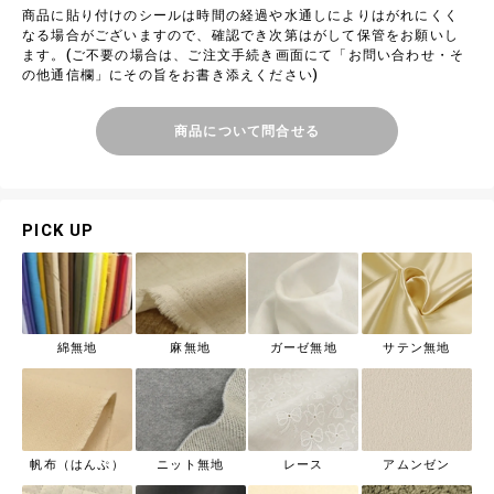
商品に貼り付けのシールは時間の経過や水通しによりはがれにくく
なる場合がございますので、確認でき次第はがして保管をお願いし
ます。(ご不要の場合は、ご注文手続き画面にて「お問い合わせ・そ
の他通信欄」にその旨をお書き添えください)
商品について問合せる
PICK UP
綿無地
麻無地
ガーゼ無地
サテン無地
帆布（はんぷ）
ニット無地
レース
アムンゼン