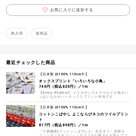
お気に入りに追加する
再入荷
新商品
最近チェックした商品
【日本製 綿100% 110cm巾】
オックスプリント「いろいろな小鳥」
746円（税込820円）／1m
【Retro Rhythm】 メジロやシマエナガなど小鳥がい
っぱいなかわいいオックスプリント布地です
【日本製 綿100% 110cm巾】
コットンこばやし よこならびネコのツイルプリン
ト
817円（税込898円）／1m
『小林繊維(コットンこばやし)』 水玉ネコ・花柄ネ
コ・シマシマネコ・・・カラフルな猫さんが並んだツ