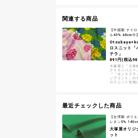
関連する商品
【中国製 ナイロ
ル43% 68cm巾
Otsukaya×
ロスニット「
テラ」
891円(税込98
大塚屋と「小泉
クスカンパニー
『「モンステラ
ンプリント』の
ロスニット生地
ール等の後加工
状、編み組織を
しているので半
持続します
最近チェックした商品
【台湾製 ポリエ
レタン5% 140
大塚屋オリジ
ット