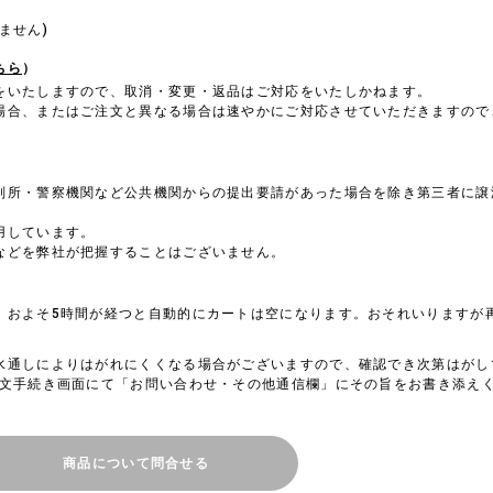
。
ません)
ちら
）
をいたしますので、取消・変更・返品はご対応をいたしかねます。
場合、またはご注文と異なる場合は速やかにご対応させていただきますので
判所・警察機関など公共機関からの提出要請があった場合を除き第三者に譲
用しています。
などを弊社が把握することはございません。
、およそ5時間が経つと自動的にカートは空になります。おそれいりますが
水通しによりはがれにくくなる場合がございますので、確認でき次第はがし
注文手続き画面にて「お問い合わせ・その他通信欄」にその旨をお書き添え
商品について問合せる