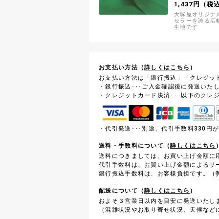
1,437円（税
大塚屋オリジナ
セラーを誇る広
生地です
お支払い方法（
詳しくはこちら
）
お支払い方法は「銀行振込」「クレジッ
・銀行振込･･･ご入金確認後に発送いた
・クレジットカード決済･･･以下のクレ
・代引発送･･･別途、代引手数料330
送料・手数料について（
詳しくはこちら
送料につきましては、お買い上げ金額に
代引手数料は、お買い上げ金額によるサ
銀行振込手数料は、お客様負担です。（弊
配送について（
詳しくはこちら
）
およそ３営業日以内を目安に発送いたし
（混雑状況やお取り寄せ状況、天候など