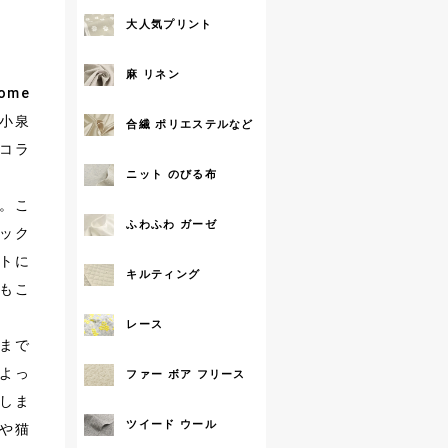
大人気プリント
拡大する
麻 リネン
ome
「小泉
合繊 ポリエステルなど
コラ
ニット のびる布
。こ
ふわふわ ガーゼ
ック
トに
キルティング
もこ
レース
まで
よっ
ファー ボア フリース
しま
ツイード ウール
や猫