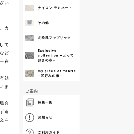
ざい
ナイロン ラミネート
その他
、カ
北欧風ファブリック
して
Exclusive
など
collection ―とって
おきの布―
ー在
my piece of fabric
―私好みの布―
有効
いま
ご案内
特集一覧
場合
ず返
お知らせ
文を
ご利用ガイド