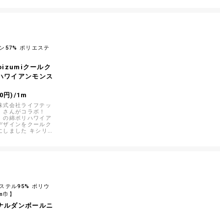
ン57% ポリエステ
】
koizumiクールク
ハワイアンモンス
0円)/1m
株式会社ライフテッ
」さんがコラボ！
」の綿ポリハワイア
デザインをクールク
にしました キシリト
をせずに、糸、糸形
組み合わせて生地に
永久的に冷感効果が
ステル95% ポリウ
cm巾】
ナルダンボールニ