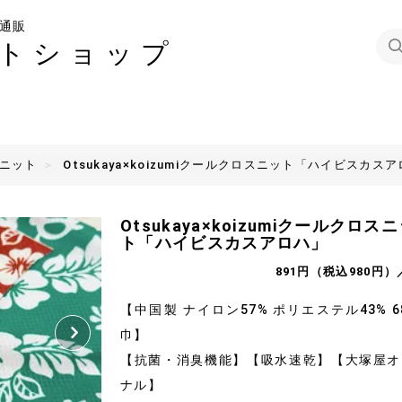
通販
トショップ
ニット
Otsukaya×koizumiクールクロスニット「ハイビスカス
Otsukaya×koizumiクールクロス
ト「ハイビスカスアロハ」
891円（税込980円）
【中国製 ナイロン57% ポリエステル43% 6
巾】
【抗菌・消臭機能】【吸水速乾】【大塚屋オ
ナル】