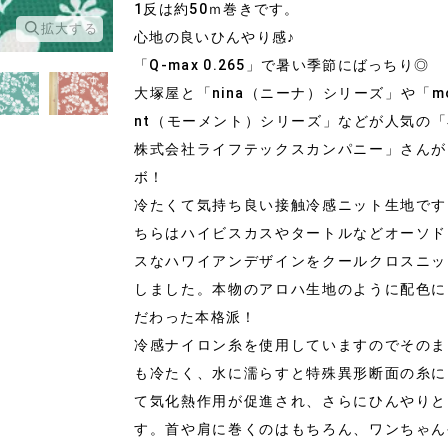
1反は約50ｍ巻きです。
拡大する
拡大する
心地の良いひんやり感♪
「Q-max 0.265」で暑い季節にばっちり◎
大塚屋と「nina（ニーナ）シリーズ」や「m
nt（モーメント）シリーズ」などが人気の
株式会社ライフテックスカンパニー」さんが
ボ！
冷たくて気持ち良い接触冷感ニット生地です
ちらはハイビスカスやタートルなどオーソド
スなハワイアンデザインをクールクロスニッ
しました。本物のアロハ生地のように配色に
だわった本格派！
冷感ナイロン糸を使用していますのでそのま
も冷たく、水に濡らすと特殊異形断面の糸に
て気化熱作用が促進され、さらにひんやりと
す。首や肩に巻くのはもちろん、ワンちゃん