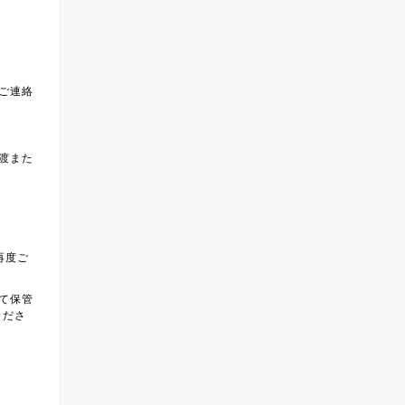
ご連絡
渡また
再度ご
て保管
くださ