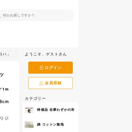
アロハ」
ようこそ、ゲストさん
ログイン
ニッ
会員登録
／1m
カテゴリー
8cm
特価品 在庫わずかの布
リジ
綿 コットン無地