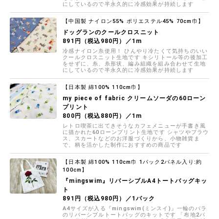
にしているので半永久的に冷感効果が持続します
【中国製 ナイロン55% ポリエステル45% 70cm巾】
ドッグランのクールクロスニット
891円（税込980円）／1m
冷感ナイロン糸使用！ ひんやり冷たくて気持ちのいい
クールクロスニット生地です キシリトール等の後加工
をせずに、糸、糸形状、編み組織を組み合わせて生地
にしているので半永久的に冷感効果が持続します
【日本製 綿100% 110cm巾】
my piece of fabric クリームソーダの60ローン
プリント
800円（税込880円）／1m
レトロ喫茶に出てきそうなカフェメニューが手書き風
に描かれた60ローンプリント生地です シャツやブラウ
ス、スカートなどのお洋服づくりから、小物雑貨ま
で、柄を活かした制作におすすめの商品です
【日本製 綿100% 110cm巾 1パック2パネル入り:約
100cm】
『mingswim』リバーシブルA4トートバッグキッ
ト
891円（税込980円）／1パック
A4サイズが入る『mingswim(ミンスイ)』一輪のバラ
のリバーシブルトートバッグのキットです 「布地2パ