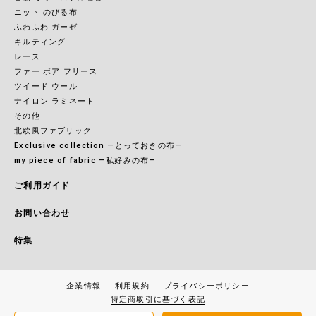
ニット のびる布
ふわふわ ガーゼ
キルティング
レース
ファー ボア フリース
ツイード ウール
ナイロン ラミネート
その他
北欧風ファブリック
Exclusive collection ―とっておきの布―
my piece of fabric ―私好みの布―
ご利用ガイド
お問い合わせ
特集
企業情報
利用規約
プライバシーポリシー
特定商取引に基づく表記