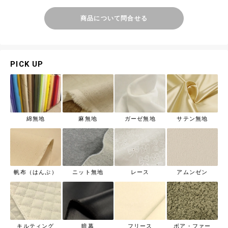
商品について問合せる
PICK UP
綿無地
麻無地
ガーゼ無地
サテン無地
帆布（はんぷ）
ニット無地
レース
アムンゼン
キルティング
暗幕
フリース
ボア・ファー