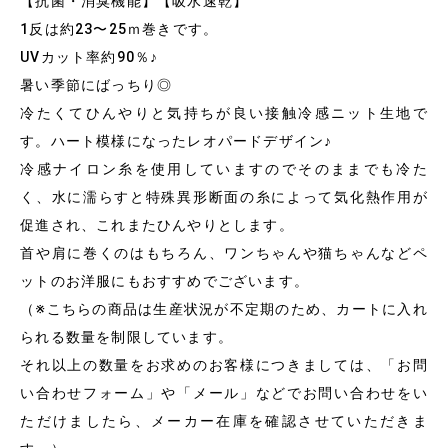
【抗菌・消臭機能】【吸水速乾】
1反は約23〜25ｍ巻きです。
UVカット率約90％♪
暑い季節にばっちり◎
冷たくてひんやりと気持ちが良い接触冷感ニット生地で
す。ハート模様になったレオパードデザイン♪
冷感ナイロン糸を使用していますのでそのままでも冷た
く、水に濡らすと特殊異形断面の糸によって気化熱作用が
促進され、これまたひんやりとします。
首や肩に巻くのはもちろん、ワンちゃんや猫ちゃんなどペ
ットのお洋服にもおすすめでございます。
（※こちらの商品は生産状況が不定期のため、カートに入れ
られる数量を制限しています。
それ以上の数量をお求めのお客様につきましては、「お問
い合わせフォーム」や「メール」などでお問い合わせをい
ただけましたら、メーカー在庫を確認させていただきま