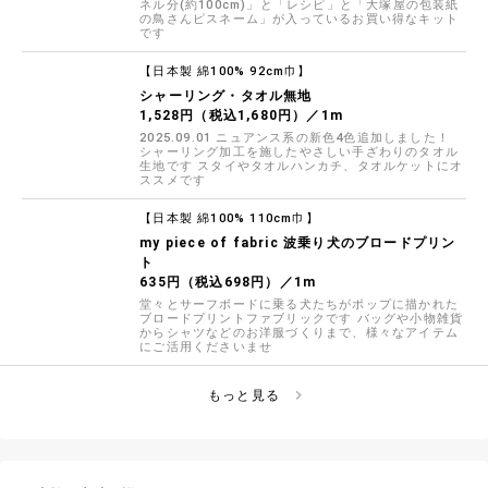
ネル分(約100cm)」と「レシピ」と「大塚屋の包装紙
の鳥さんピスネーム」が入っているお買い得なキット
です
【日本製 綿100% 92cm巾】
シャーリング・タオル無地
1,528円（税込1,680円）／1m
2025.09.01 ニュアンス系の新色4色追加しました！
シャーリング加工を施したやさしい手ざわりのタオル
生地です スタイやタオルハンカチ、タオルケットにオ
ススメです
【日本製 綿100% 110cm巾】
my piece of fabric 波乗り犬のブロードプリン
ト
635円（税込698円）／1m
堂々とサーフボードに乗る犬たちがポップに描かれた
ブロードプリントファブリックです バッグや小物雑貨
からシャツなどのお洋服づくりまで、様々なアイテム
にご活用くださいませ
もっと見る