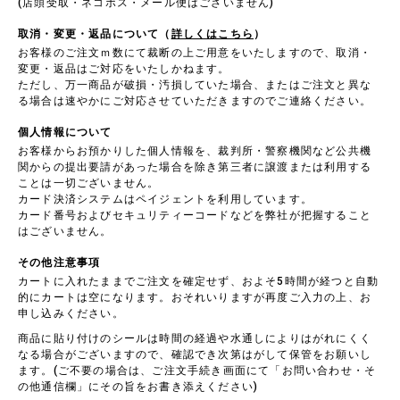
(店頭受取・ネコポス・メール便はございません)
取消・変更・返品について（
詳しくはこちら
）
お客様のご注文ｍ数にて裁断の上ご用意をいたしますので、取消・
変更・返品はご対応をいたしかねます。
ただし、万一商品が破損・汚損していた場合、またはご注文と異な
る場合は速やかにご対応させていただきますのでご連絡ください。
個人情報について
お客様からお預かりした個人情報を、裁判所・警察機関など公共機
関からの提出要請があった場合を除き第三者に譲渡または利用する
ことは一切ございません。
カード決済システムはペイジェントを利用しています。
カード番号およびセキュリティーコードなどを弊社が把握すること
はございません。
その他注意事項
カートに入れたままでご注文を確定せず、およそ5時間が経つと自動
的にカートは空になります。おそれいりますが再度ご入力の上、お
申し込みください。
商品に貼り付けのシールは時間の経過や水通しによりはがれにくく
なる場合がございますので、確認でき次第はがして保管をお願いし
ます。(ご不要の場合は、ご注文手続き画面にて「お問い合わせ・そ
の他通信欄」にその旨をお書き添えください)