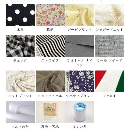
水玉
花柄
ガーゼプリント
ジャガードニット
チェック
ストライプ
ラミネート ナイ
ウール ツイード
ロン
ニットプリント
ニットチュール
リバティプリント
フェルト
キルトわた
裏地・芯地
ミシン糸