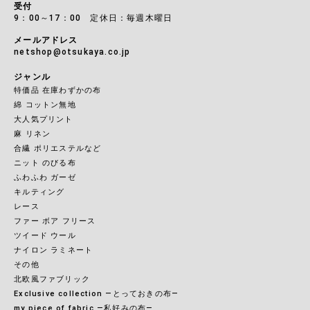
受付
9：00～17：00 定休日：毎週木曜日
メールアドレス
netshop@otsukaya.co.jp
ジャンル
特価品 在庫わずかの布
綿 コットン無地
大人気プリント
麻 リネン
合繊 ポリエステルなど
ニット のびる布
ふわふわ ガーゼ
キルティング
レース
ファー ボア フリース
ツイード ウール
ナイロン ラミネート
その他
北欧風ファブリック
Exclusive collection ―とっておきの布―
my piece of fabric ―私好みの布―