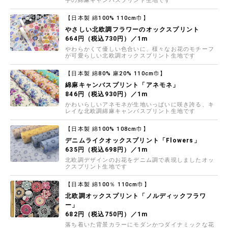
手の綿麻キャンバスプリント生地です
【日本製 綿100% 110cm巾】
やさしい北欧調フラワーのオックスプリント
664円（税込730円）／1m
やわらかくて優しい色合いに、様々なお花のモチーフ
が可愛らしい北欧調オックスプリント生地です
【日本製 綿80% 麻20% 110cm巾】
綿麻キャンバスプリント「アネモネ」
846円（税込930円）／1m
かわいらしいアネモネが生地いっぱいに咲き誇る、キ
レイな北欧調綿麻キャンバスプリント生地です
【日本製 綿100% 108cm巾】
デニムライクオックスプリント「Flowers」
635円（税込698円）／1m
北欧調デザインのお花をデニム調で表現しましたオッ
クスプリント生地です
【日本製 綿100％ 110cm巾】
北欧調オックスプリント「ノルディックフラワ
ー」
682円（税込750円）／1m
落ち着いた背景カラーにモダンかつダイナミックな花