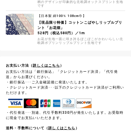
柄のデザインが印象的な北欧調オックスプリント生地
です
【日本製 綿100％ 108cm巾】
【現品限り特価】コットンこばやしリップルプリ
ント「お花畑」
528円（税込580円）／1m
お花が生地一面に咲き誇るぽこぽこがかわいらしい北
欧調ポプリンリップルプリント生地です
お支払い方法（
詳しくはこちら
）
お支払い方法は「銀行振込」「クレジットカード決済」「代引発
送」からお選びください。
・銀行振込･･･ご入金確認後に発送いたします。
・クレジットカード決済･･･以下のクレジットカード決済がご利用い
ただけます。
・代引発送･･･別途、代引手数料330円が発生いたします。お受取時
に現金でお支払いいただきます。
送料・手数料について（
詳しくはこちら
）