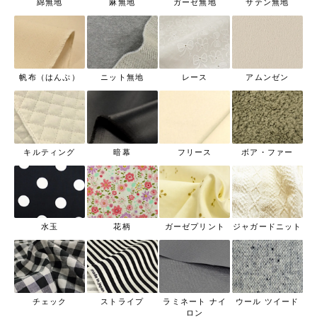
綿無地
麻無地
ガーゼ無地
サテン無地
帆布（はんぷ）
ニット無地
レース
アムンゼン
キルティング
暗幕
フリース
ボア・ファー
水玉
花柄
ガーゼプリント
ジャガードニット
チェック
ストライプ
ラミネート ナイ
ウール ツイード
ロン