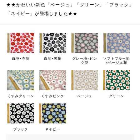
★★かわいい新色「ベージュ」「グリーン」「ブラック」
「ネイビー」が登場しました★★
白地×赤花
白地×黒花
グレー地×ピン
ソフトブルー地
ク花
×ベージュ花
くすみグリーン
くすみピンク
ベージュ
グリーン
ブラック
ネイビー