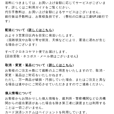
送料につきましては、お買い上げ金額に応じてサービスがございま
す。詳しくはご利用ガイドをご覧ください。
代引手数料は、お買い上げ金額によるサービスはございません。
銀行振込手数料は、お客様負担です。（弊社の口座は三菱UFJ銀行で
す）
配送について（
詳しくはこちら
）
およそ３営業日以内を目安に発送いたします。
（混雑状況やお取り寄せ状況、天候などにより、運送に遅れが生じ
る場合がございます）
すべてクロネコヤマト便でお届けします。
(店頭受取・ネコポス・メール便はございません)
取消・変更・返品について（
詳しくはこちら
）
お客様のご注文ｍ数にて裁断の上ご用意をいたしますので、取消・
変更・返品はご対応をいたしかねます。
ただし、万一商品が破損・汚損していた場合、またはご注文と異な
る場合は速やかにご対応させていただきますのでご連絡ください。
個人情報について
お客様からお預かりした個人情報を、裁判所・警察機関など公共機
関からの提出要請があった場合を除き第三者に譲渡または利用する
ことは一切ございません。
カード決済システムはペイジェントを利用しています。