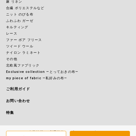
麻 リネン
合繊 ポリエステルなど
ニット のびる布
ふわふわ ガーゼ
キルティング
レース
ファー ボア フリース
ツイード ウール
ナイロン ラミネート
その他
北欧風ファブリック
Exclusive collection ―とっておきの布―
my piece of fabric ―私好みの布―
ご利用ガイド
お問い合わせ
特集
企業情報
利用規約
プライバシーポリシー