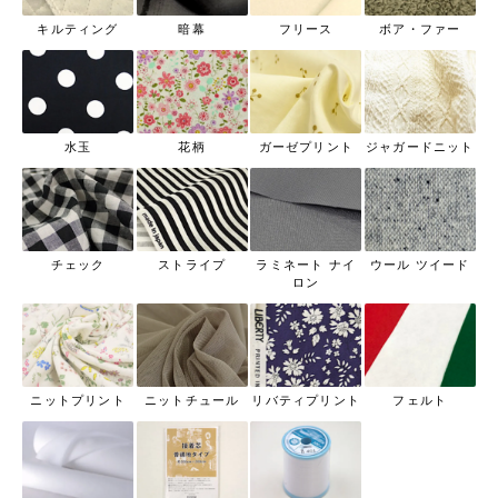
キルティング
暗幕
フリース
ボア・ファー
水玉
花柄
ガーゼプリント
ジャガードニット
チェック
ストライプ
ラミネート ナイ
ウール ツイード
ロン
ニットプリント
ニットチュール
リバティプリント
フェルト