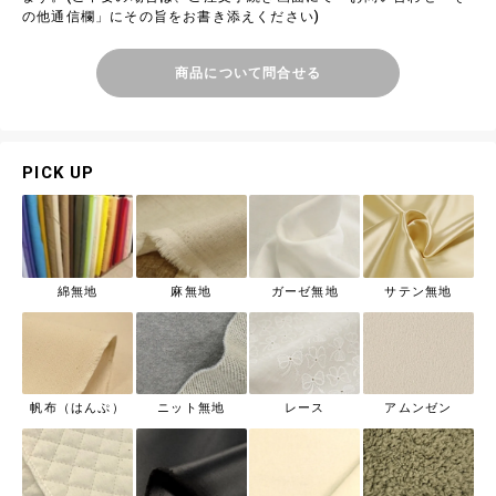
の他通信欄」にその旨をお書き添えください)
商品について問合せる
PICK UP
綿無地
麻無地
ガーゼ無地
サテン無地
帆布（はんぷ）
ニット無地
レース
アムンゼン