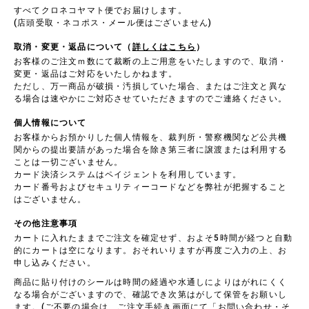
すべてクロネコヤマト便でお届けします。
(店頭受取・ネコポス・メール便はございません)
取消・変更・返品について（
詳しくはこちら
）
お客様のご注文ｍ数にて裁断の上ご用意をいたしますので、取消・
変更・返品はご対応をいたしかねます。
ただし、万一商品が破損・汚損していた場合、またはご注文と異な
る場合は速やかにご対応させていただきますのでご連絡ください。
個人情報について
お客様からお預かりした個人情報を、裁判所・警察機関など公共機
関からの提出要請があった場合を除き第三者に譲渡または利用する
ことは一切ございません。
カード決済システムはペイジェントを利用しています。
カード番号およびセキュリティーコードなどを弊社が把握すること
はございません。
その他注意事項
カートに入れたままでご注文を確定せず、およそ5時間が経つと自動
的にカートは空になります。おそれいりますが再度ご入力の上、お
申し込みください。
商品に貼り付けのシールは時間の経過や水通しによりはがれにくく
なる場合がございますので、確認でき次第はがして保管をお願いし
ます。(ご不要の場合は、ご注文手続き画面にて「お問い合わせ・そ