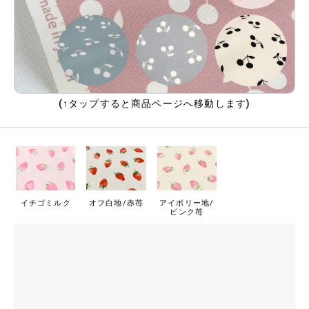
(↑タップすると商品ページへ移動します)
イチゴミルク
オフ白地/赤苺
アイボリー地/
ピンク苺