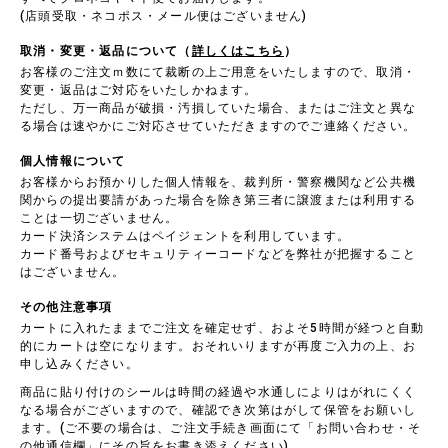
(店頭受取・ネコポス・メール便はございません)
取消・変更・返品について（
詳しくはこちら
）
お客様のご注文ｍ数にて裁断の上ご用意をいたしますので、取消・
変更・返品はご対応をいたしかねます。
ただし、万一商品が破損・汚損していた場合、またはご注文と異な
る場合は速やかにご対応させていただきますのでご連絡ください。
個人情報について
お客様からお預かりした個人情報を、裁判所・警察機関など公共機
関からの提出要請があった場合を除き第三者に譲渡または利用する
ことは一切ございません。
カード決済システムはペイジェントを利用しています。
カード番号およびセキュリティーコードなどを弊社が把握すること
はございません。
その他注意事項
カートに入れたままでご注文を確定せず、およそ5時間が経つと自動
的にカートは空になります。おそれいりますが再度ご入力の上、お
申し込みください。
商品に貼り付けのシールは時間の経過や水通しによりはがれにくく
なる場合がございますので、確認でき次第はがして保管をお願いし
ます。(ご不要の場合は、ご注文手続き画面にて「お問い合わせ・そ
の他通信欄」にその旨をお書き添えください)