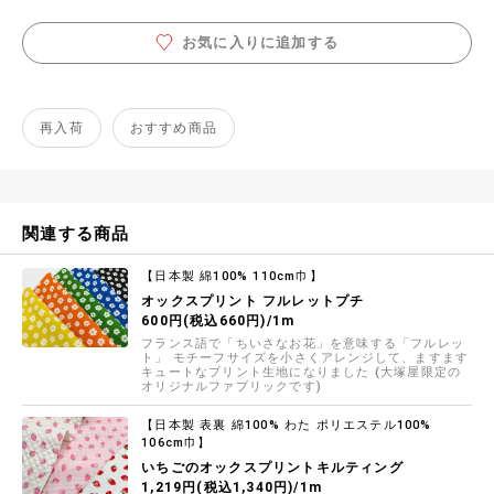
お気に入りに追加する
再入荷
おすすめ商品
関連する商品
【日本製 綿100% 110cm巾】
オックスプリント フルレットプチ
600円(税込660円)/1m
フランス語で「ちいさなお花」を意味する「フルレッ
ト」 モチーフサイズを小さくアレンジして、ますます
キュートなプリント生地になりました (大塚屋限定の
オリジナルファブリックです)
【日本製 表裏 綿100% わた ポリエステル100%
106cm巾】
いちごのオックスプリントキルティング
1,219円(税込1,340円)/1m