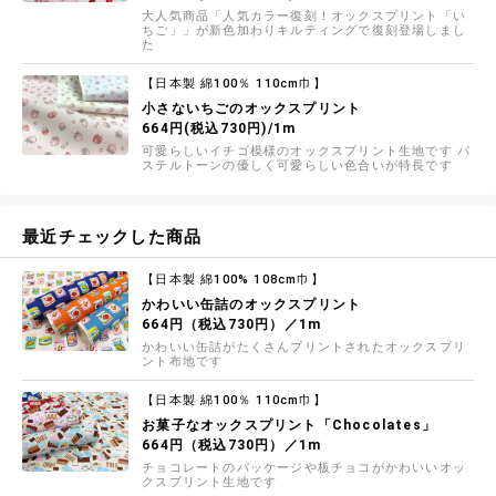
大人気商品「人気カラー復刻！オックスプリント「い
ちご」」が新色加わりキルティングで復刻登場しまし
た
【日本製 綿100％ 110cm巾】
小さないちごのオックスプリント
664円(税込730円)/1m
可愛らしいイチゴ模様のオックスプリント生地です パ
ステルトーンの優しく可愛らしい色合いが特長です
最近チェックした商品
【日本製 綿100% 108cm巾】
かわいい缶詰のオックスプリント
664円（税込730円）／1m
かわいい缶詰がたくさんプリントされたオックスプリ
ント布地です
【日本製 綿100％ 110cm巾】
お菓子なオックスプリント「Chocolates」
664円（税込730円）／1m
チョコレートのパッケージや板チョコがかわいいオッ
クスプリント生地です