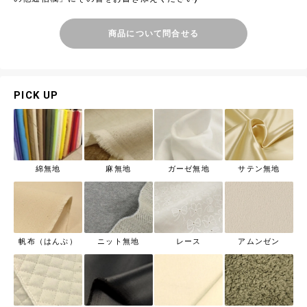
商品について問合せる
PICK UP
綿無地
麻無地
ガーゼ無地
サテン無地
帆布（はんぷ）
ニット無地
レース
アムンゼン