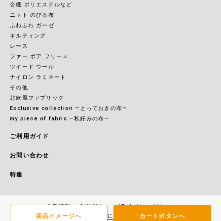
合繊 ポリエステルなど
ニット のびる布
ふわふわ ガーゼ
キルティング
レース
ファー ボア フリース
ツイード ウール
ナイロン ラミネート
その他
北欧風ファブリック
Exclusive collection ―とっておきの布―
my piece of fabric ―私好みの布―
ご利用ガイド
お問い合わせ
特集
企業情報
利用規約
プライバシーポリシー
商品イメージへ
カートボタンへ
特定商取引に基づく表記