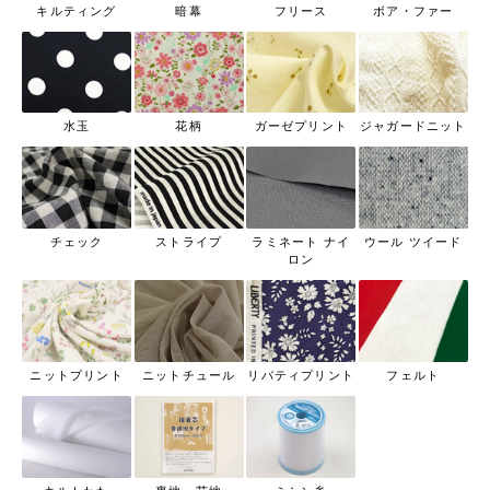
キルティング
暗幕
フリース
ボア・ファー
水玉
花柄
ガーゼプリント
ジャガードニット
チェック
ストライプ
ラミネート ナイ
ウール ツイード
ロン
ニットプリント
ニットチュール
リバティプリント
フェルト