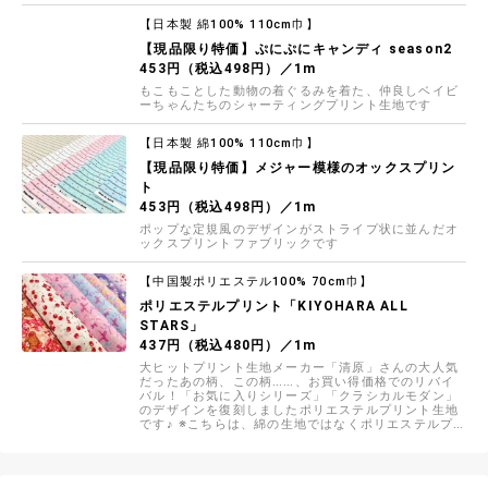
【日本製 綿100% 110cm巾】
【現品限り特価】ぷにぷにキャンディ season2
453円（税込498円）／1m
もこもことした動物の着ぐるみを着た、仲良しベイビ
ーちゃんたちのシャーティングプリント生地です
【日本製 綿100% 110cm巾】
【現品限り特価】メジャー模様のオックスプリン
ト
453円（税込498円）／1m
ポップな定規風のデザインがストライプ状に並んだオ
ックスプリントファブリックです
【中国製ポリエステル100% 70cm巾】
ポリエステルプリント「KIYOHARA ALL
STARS」
437円（税込480円）／1m
大ヒットプリント生地メーカー「清原」さんの大人気
だったあの柄、この柄……、お買い得価格でのリバイ
バル！「お気に入りシリーズ」「クラシカルモダン」
のデザインを復刻しましたポリエステルプリント生地
です♪ ※こちらは、綿の生地ではなくポリエステルプ
リント生地です