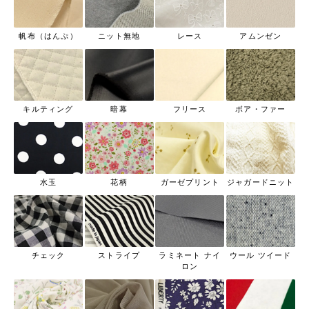
帆布（はんぷ）
ニット無地
レース
アムンゼン
キルティング
暗幕
フリース
ボア・ファー
水玉
花柄
ガーゼプリント
ジャガードニット
チェック
ストライプ
ラミネート ナイ
ウール ツイード
ロン