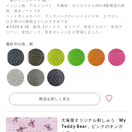
「東レサンステート AL」
メッシュ地・アルミシート・不織布・ポリエステル綿の4重構造の保
温・保冷シートです
ペットボトルカバー、ランチバッグのハンドメイドや、エプロン・
ひざ掛けの裏地などにおすすめです
★2025.6.28 新色【サックス、オリーブ、蛍光イエロー、蛍光グ
リーン、蛍光ピンク、蛍光オレンジ】が登場しました♪
選択中の色、柄:
商品を詳しく見る
大塚屋オリジナル刺しゅう「My
Teddy Bear」ピンクのギンガ