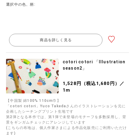
選択中の色、柄:
商品を詳しく見る
cotori cotori 「Illustration
season2」
1,528円（税込1,680円）／
1m
【中国製 綿100% 110cm巾】
「cotori cotori」Yuco Takedaさんのイラストレーションを元に
企画したシーチングプリント生地です
第2弾となる本作では、第1弾で未登場のモチーフを多数採用し、背
景をギンガムチェックにアレンジしています
(こちらの布地は、個人作家さまによる作品化販売にご利用いただけ
ます)