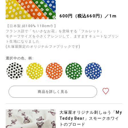
600円（税込660円）／1m
【日本製 綿100% 110cm巾】
フランス語で「ちいさなお花」を意味する「フルレット」
モチーフサイズを小さくアレンジして、ますますキュートなプリン
ト生地になりました
(大塚屋限定のオリジナルファブリックです)
選択中の色、柄:
商品を詳しく見る
大塚屋オリジナル刺しゅう「My
Teddy Bear」スモークホワイ
トのブロード