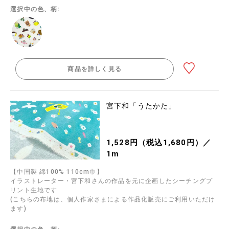
選択中の色、柄:
商品を詳しく見る
宮下和「うたかた」
1,528円（税込1,680円）／
1m
【中国製 綿100% 110cm巾】
イラストレーター・宮下和さんの作品を元に企画したシーチングプ
リント生地です
(こちらの布地は、個人作家さまによる作品化販売にご利用いただけ
ます)