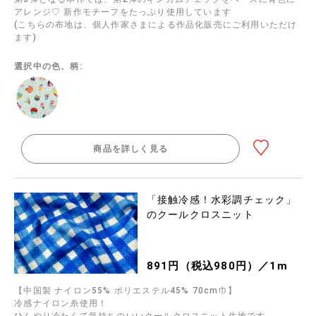
アレンジ♡ 新作モチーフをたっぷり使用しています
(こちらの布地は、個人作家さまによる作品化販売にご利用いただけ
ます)
選択中の色、柄:
商品を詳しく見る
「接触冷感！水彩調チェック」
のクールクロスニット
891円（税込980円）／1m
【中国製 ナイロン55% ポリエステル45% 70cm巾】
冷感ナイロン糸使用！
ひんやり冷たくて気持ちのいいクールクロスニット生地です