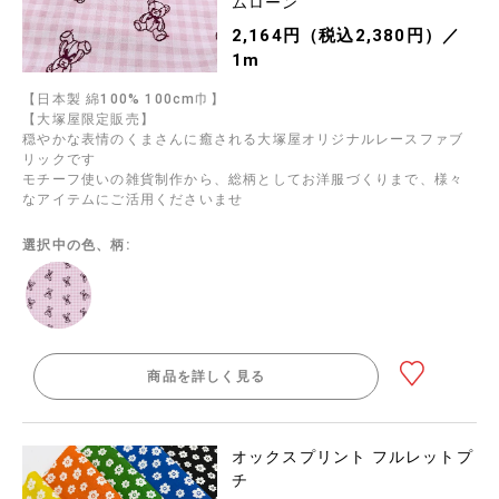
ムローン
2,164円（税込2,380円）／
1m
【日本製 綿100% 100cm巾】
【大塚屋限定販売】
穏やかな表情のくまさんに癒される大塚屋オリジナルレースファブ
リックです
モチーフ使いの雑貨制作から、総柄としてお洋服づくりまで、様々
なアイテムにご活用くださいませ
選択中の色、柄:
商品を詳しく見る
オックスプリント フルレットプ
チ