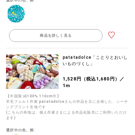
選択中の色、柄:
商品を詳しく見る
patatadolce「ことりとおいし
いものづくし」
1,528円（税込1,680円）／
1m
【中国製 綿100% 110cm巾】
羊毛フェルト作家 patatadolceさんの作品を元に企画した、シーチ
ングプリント生地です
(こちらの布地は、個人作家さまによる作品化販売にご利用いただけ
ます)
選択中の色、柄: