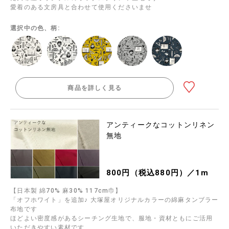
愛着のある文房具と合わせて使用くださいませ
選択中の色、柄:
商品を詳しく見る
アンティークなコットンリネン
無地
800円（税込880円）／1m
【日本製 綿70% 麻30% 117cm巾】
「オフホワイト」を追加♪ 大塚屋オリジナルカラーの綿麻タンブラー
布地です
ほどよい密度感があるシーチング生地で、服地・資材ともにご活用
いただきやすい素材です