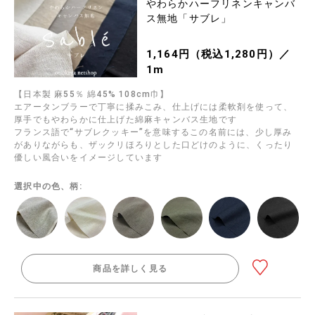
やわらかハーフリネンキャンバ
ス無地「サブレ」
1,164円（税込1,280円）／
1m
【日本製 麻55％ 綿45% 108cm巾】
エアータンブラーで丁寧に揉みこみ、仕上げには柔軟剤を使って、
厚手でもやわらかに仕上げた綿麻キャンバス生地です
フランス語で“サブレクッキー”を意味するこの名前には、少し厚み
がありながらも、ザックリほろりとした口どけのように、くったり
優しい風合いをイメージしています
選択中の色、柄:
商品を詳しく見る