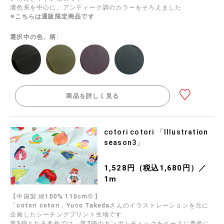
濃色系を中心に、アンティーク調のカラーをそろえました
※こちらは通販限定商品です
選択中の色、柄:
商品を詳しく見る
cotori cotori 「Illustration
season3」
1,528円（税込1,680円）／
1m
【中国製 綿100% 110cm巾】
「cotori cotori」Yuco Takedaさんのイラストレーションを元に
企画したシーチングプリント生地です
第3弾となる本作では、第2弾のギンガムチェックをベースに青色に