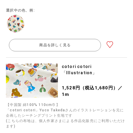
選択中の色、柄:
商品を詳しく見る
cotori cotori
「Illustration」
1,528円（税込1,680円）／
1m
【中国製 綿100% 110cm巾】
「cotori cotori」Yuco Takedaさんのイラストレーションを元に
企画したシーチングプリント生地です
(こちらの布地は、個人作家さまによる作品化販売にご利用いただけ
ます)