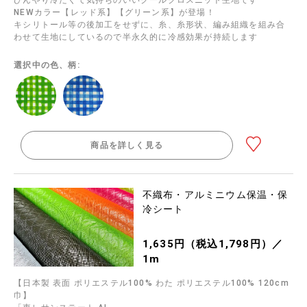
NEWカラー【レッド系】【グリーン系】が登場！
キシリトール等の後加工をせずに、糸、糸形状、編み組織を組み合
わせて生地にしているので半永久的に冷感効果が持続します
選択中の色、柄:
商品を詳しく見る
不織布・アルミニウム保温・保
冷シート
1,635円（税込1,798円）／
1m
【日本製 表面 ポリエステル100% わた ポリエステル100% 120cm
巾】