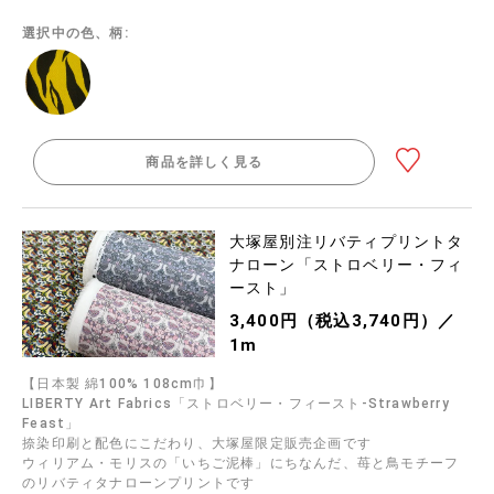
選択中の色、柄:
商品を詳しく見る
大塚屋別注リバティプリントタ
ナローン「ストロベリー・フィ
ースト」
3,400円（税込3,740円）／
1m
【日本製 綿100% 108cm巾】
LIBERTY Art Fabrics「ストロベリー・フィースト-Strawberry
Feast」
捺染印刷と配色にこだわり、大塚屋限定販売企画です
ウィリアム・モリスの「いちご泥棒」にちなんだ、苺と鳥モチーフ
のリバティタナローンプリントです