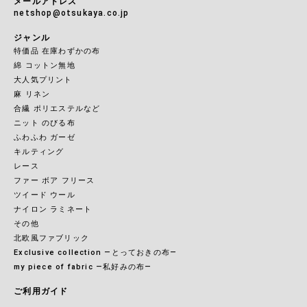
メールアドレス
netshop@otsukaya.co.jp
ジャンル
特価品 在庫わずかの布
綿 コットン無地
大人気プリント
麻 リネン
合繊 ポリエステルなど
ニット のびる布
ふわふわ ガーゼ
キルティング
レース
ファー ボア フリース
ツイード ウール
ナイロン ラミネート
その他
北欧風ファブリック
Exclusive collection ―とっておきの布―
my piece of fabric ―私好みの布―
ご利用ガイド