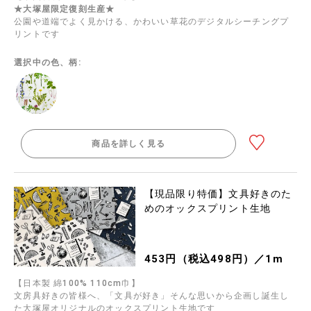
★大塚屋限定復刻生産★
公園や道端でよく見かける、かわいい草花のデジタルシーチングプ
リントです
選択中の色、柄:
商品を詳しく見る
【現品限り特価】文具好きのた
めのオックスプリント生地
453円（税込498円）／1m
【日本製 綿100% 110cm巾】
文房具好きの皆様へ、「文具が好き」そんな思いから企画し誕生し
た大塚屋オリジナルのオックスプリント生地です