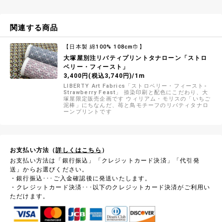
関連する商品
【日本製 綿100% 108cm巾】
大塚屋別注リバティプリントタナローン「ストロ
ベリー・フィースト」
3,400円(税込3,740円)/1m
LIBERTY Art Fabrics「ストロベリー・フィースト-
Strawberry Feast」 捺染印刷と配色にこだわり、大
塚屋限定販売企画です ウィリアム・モリスの「いちご
泥棒」にちなんだ、苺と鳥モチーフのリバティタナロ
ーンプリントです
お支払い方法（
詳しくはこちら
）
お支払い方法は「銀行振込」「クレジットカード決済」「代引発
送」からお選びください。
・銀行振込･･･ご入金確認後に発送いたします。
・クレジットカード決済･･･以下のクレジットカード決済がご利用い
ただけます。