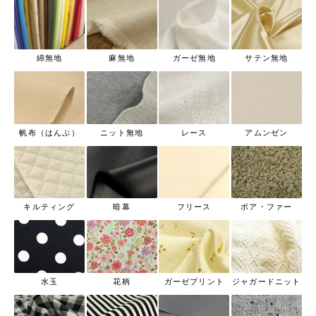
綿無地
麻無地
ガーゼ無地
サテン無地
帆布（はんぷ）
ニット無地
レース
アムンゼン
キルティング
暗幕
フリース
ボア・ファー
水玉
花柄
ガーゼプリント
ジャガードニット