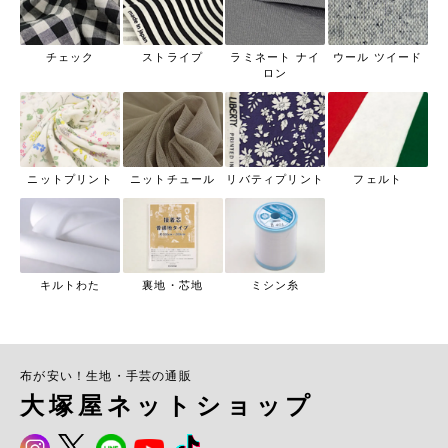
チェック
ストライプ
ラミネート ナイ
ウール ツイード
ロン
ニットプリント
ニットチュール
リバティプリント
フェルト
キルトわた
裏地・芯地
ミシン糸
布が安い！生地・手芸の通販
大塚屋ネットショップ