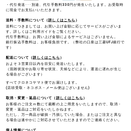
・代引発送･･･別途、代引手数料330円が発生いたします。お受取時
に現金でお支払いいただきます。
送料・手数料について（
詳しくはこちら
）
送料につきましては、お買い上げ金額に応じてサービスがございま
す。詳しくはご利用ガイドをご覧ください。
代引手数料は、お買い上げ金額によるサービスはございません。
銀行振込手数料は、お客様負担です。（弊社の口座は三菱UFJ銀行で
す）
配送について（
詳しくはこちら
）
およそ３営業日以内を目安に発送いたします。
（混雑状況やお取り寄せ状況、天候などにより、運送に遅れが生じ
る場合がございます）
すべてクロネコヤマト便でお届けします。
(店頭受取・ネコポス・メール便はございません)
取消・変更・返品について（
詳しくはこちら
）
お客様のご注文ｍ数にて裁断の上ご用意をいたしますので、取消・
変更・返品はご対応をいたしかねます。
ただし、万一商品が破損・汚損していた場合、またはご注文と異な
る場合は速やかにご対応させていただきますのでご連絡ください。
個人情報について