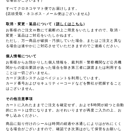
る場合がございます）
すべてクロネコヤマト便でお届けします。
(店頭受取・ネコポス・メール便はございません)
取消・変更・返品について（
詳しくはこちら
）
お客様のご注文ｍ数にて裁断の上ご用意をいたしますので、取消・
変更・返品はご対応をいたしかねます。
ただし、万一商品が破損・汚損していた場合、またはご注文と異な
る場合は速やかにご対応させていただきますのでご連絡ください。
個人情報について
お客様からお預かりした個人情報を、裁判所・警察機関など公共機
関からの提出要請があった場合を除き第三者に譲渡または利用する
ことは一切ございません。
カード決済システムはペイジェントを利用しています。
カード番号およびセキュリティーコードなどを弊社が把握すること
はございません。
その他注意事項
カートに入れたままでご注文を確定せず、およそ5時間が経つと自動
的にカートは空になります。おそれいりますが再度ご入力の上、お
申し込みください。
商品に貼り付けのシールは時間の経過や水通しによりはがれにくく
なる場合がございますので、確認でき次第はがして保管をお願いし