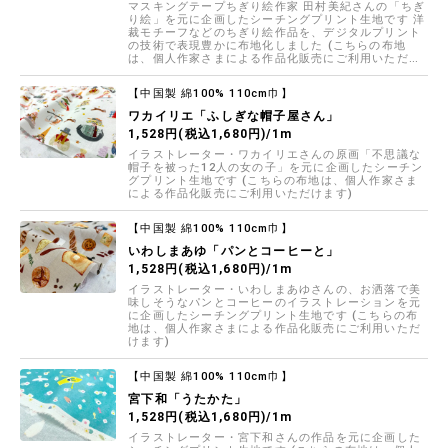
マスキングテープちぎり絵作家 田村美紀さんの「ちぎ
り絵」を元に企画したシーチングプリント生地です 洋
裁モチーフなどのちぎり絵作品を、デジタルプリント
の技術で表現豊かに布地化しました (こちらの布地
は、個人作家さまによる作品化販売にご利用いただけ
ます)
【中国製 綿100% 110cm巾】
ワカイリエ「ふしぎな帽子屋さん」
1,528円(税込1,680円)/1m
イラストレーター・ワカイリエさんの原画「不思議な
帽子を被った12人の女の子」を元に企画したシーチン
グプリント生地です (こちらの布地は、個人作家さま
による作品化販売にご利用いただけます)
【中国製 綿100% 110cm巾】
いわしまあゆ「パンとコーヒーと」
1,528円(税込1,680円)/1m
イラストレーター・いわしまあゆさんの、お洒落で美
味しそうなパンとコーヒーのイラストレーションを元
に企画したシーチングプリント生地です (こちらの布
地は、個人作家さまによる作品化販売にご利用いただ
けます)
【中国製 綿100% 110cm巾】
宮下和「うたかた」
1,528円(税込1,680円)/1m
イラストレーター・宮下和さんの作品を元に企画した