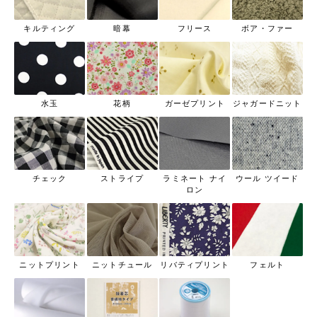
キルティング
暗幕
フリース
ボア・ファー
水玉
花柄
ガーゼプリント
ジャガードニット
チェック
ストライプ
ラミネート ナイ
ウール ツイード
ロン
ニットプリント
ニットチュール
リバティプリント
フェルト