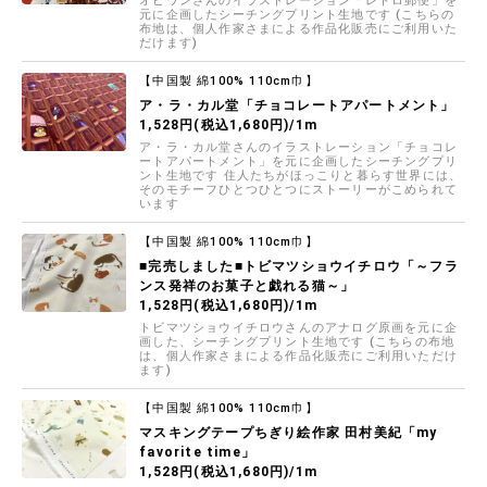
オビワンさんのイラストレーション「レトロ郵便」を
元に企画したシーチングプリント生地です (こちらの
布地は、個人作家さまによる作品化販売にご利用いた
だけます)
【中国製 綿100% 110cm巾】
ア・ラ・カル堂「チョコレートアパートメント」
1,528円(税込1,680円)/1m
ア・ラ・カル堂さんのイラストレーション「チョコレ
ートアパートメント」を元に企画したシーチングプリ
ント生地です 住人たちがほっこりと暮らす世界には、
そのモチーフひとつひとつにストーリーがこめられて
います
【中国製 綿100% 110cm巾】
■完売しました■トビマツショウイチロウ「～フラ
ンス発祥のお菓子と戯れる猫～」
1,528円(税込1,680円)/1m
トビマツショウイチロウさんのアナログ原画を元に企
画した、シーチングプリント生地です (こちらの布地
は、個人作家さまによる作品化販売にご利用いただけ
ます)
【中国製 綿100% 110cm巾】
マスキングテープちぎり絵作家 田村美紀「my
favorite time」
1,528円(税込1,680円)/1m