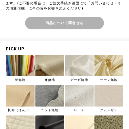
ます。(ご不要の場合は、ご注文手続き画面にて「お問い合わせ・そ
の他通信欄」にその旨をお書き添えください)
商品について問合せる
PICK UP
綿無地
麻無地
ガーゼ無地
サテン無地
帆布（はんぷ）
ニット無地
レース
アムンゼン