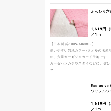
ふんわり六
1,619円
／1m
【日本製 綿100% 68cm巾】
使いやすい無地カラー♪タオルの名産
の、六重ガーゼジャカード生地です
ガーゼハンカチやスタイなどに、ぜひ
せ
Exclusive
ワッフルワ
1,619円
／1m