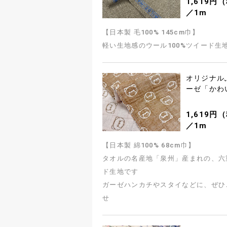
1,619円
／1m
【日本製 毛100% 145cm巾】
軽い生地感のウール100%ツイード生
オリジナル
ーゼ「かわ
1,619円
／1m
【日本製 綿100% 68cm巾】
タオルの名産地「泉州」産まれの、六
ド生地です
ガーゼハンカチやスタイなどに、ぜひ
せ