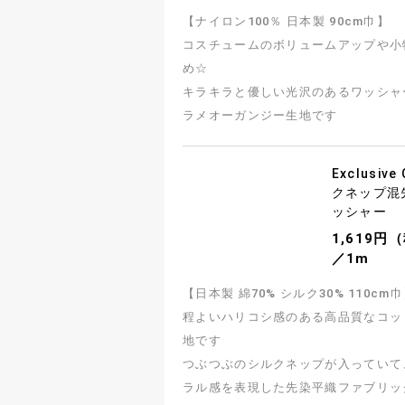
【ナイロン100％ 日本製 90cm巾】
コスチュームのボリュームアップや小
め☆
キラキラと優しい光沢のあるワッシャ
ラメオーガンジー生地です
Exclusive
クネップ混
ッシャー
1,619円
／1m
【日本製 綿70% シルク30% 110cm
程よいハリコシ感のある高品質なコッ
地です
つぶつぶのシルクネップが入っていて
ラル感を表現した先染平織ファブリッ