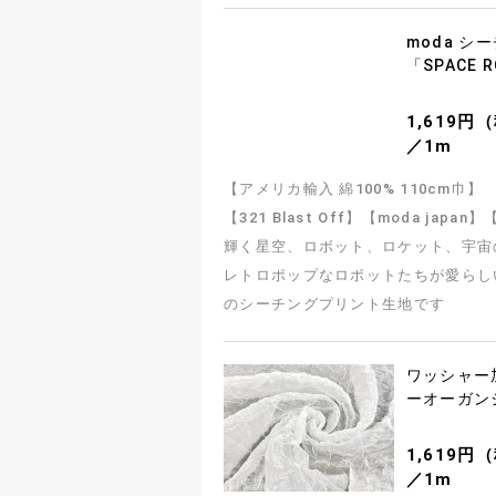
moda シ
「SPACE 
1,619円
／1m
【アメリカ輸入 綿100% 110cm巾】
【321 Blast Off】【moda japa
輝く星空、ロボット、ロケット、宇宙
レトロポップなロボットたちが愛らし
のシーチングプリント生地です
ワッシャー
ーオーガン
1,619円
／1m