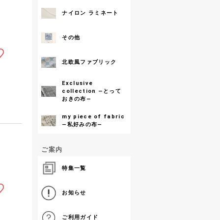
ナイロン ラミネート
その他
北欧風ファブリック
Exclusive
collection ―とって
おきの布―
my piece of fabric
―私好みの布―
ご案内
特集一覧
お知らせ
ご利用ガイド