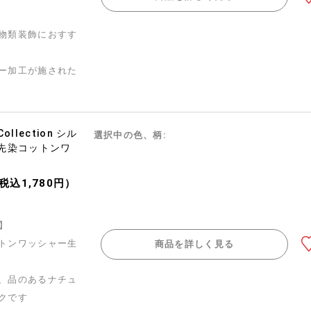
物類装飾におすす
ー加工が施された
 Collection シル
選択中の色、柄:
先染コットンワ
（税込1,780円）
巾】
トンワッシャー生
商品を詳しく見る
、品のあるナチュ
クです