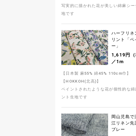
写実的に描かれた花が美しい綿麻シー
地です
ハーフリネ
リント「ペ
ー」
1,619円
／1m
【日本製 麻55% 綿45% 110cm巾】
【HOKKOH(北高)】
ペイントされたような花が個性的な綿
ント生地です
岡山児島で
江リネン先
ブレー