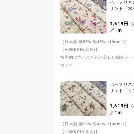
ハーフリネ
リント「水
1,619円
／1m
【日本製 麻55% 綿45% 110cm巾】
【HOKKOH(北高)】
写実的に描かれた花が美しい綿麻シー
地です
ハーフリネ
リント「リ
1,619円
／1m
【日本製 麻55% 綿45% 110cm巾】
【HOKKOH(北高)】