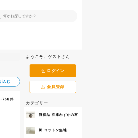
ようこそ、ゲストさん
ログイン
り込む
会員登録
5-768件
カテゴリー
特価品 在庫わずかの布
綿 コットン無地