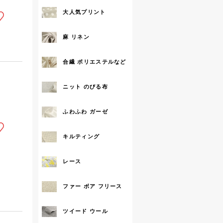
大人気プリント
麻 リネン
合繊 ポリエステルなど
ニット のびる布
ふわふわ ガーゼ
キルティング
レース
ファー ボア フリース
ツイード ウール