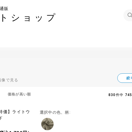
通販
トショップ
絞
画像で見る
価格が高い順
830件中 74
特価】ライトウ
選択中の色、柄:
ド