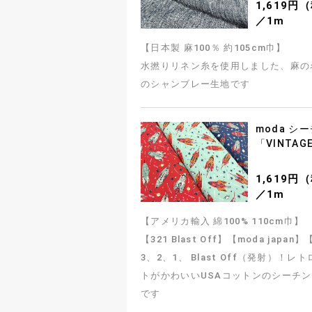
1,619円
／1m
【日本製 麻100％ 約105cm巾】
水撚りリネン糸を使用しました、麻の
のシャンブレー生地です
moda シ
「VINTAG
1,619円
／1m
【アメリカ輸入 綿100% 110cm巾】
【321 Blast Off】【moda japa
3、2、1、 Blast Off（発射）！
トがかわいいUSAコットンのシーチ
です