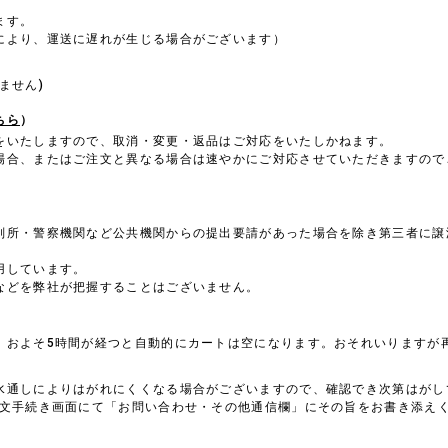
ます。
により、運送に遅れが生じる場合がございます）
。
ません)
ちら
）
をいたしますので、取消・変更・返品はご対応をいたしかねます。
場合、またはご注文と異なる場合は速やかにご対応させていただきますので
判所・警察機関など公共機関からの提出要請があった場合を除き第三者に譲
用しています。
などを弊社が把握することはございません。
、およそ5時間が経つと自動的にカートは空になります。おそれいりますが
水通しによりはがれにくくなる場合がございますので、確認でき次第はがし
注文手続き画面にて「お問い合わせ・その他通信欄」にその旨をお書き添え