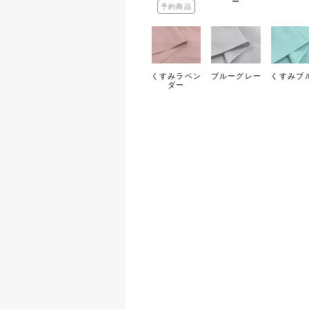
ー
予約商品
くすみラベン
ブルーグレー
くすみブ
ダー