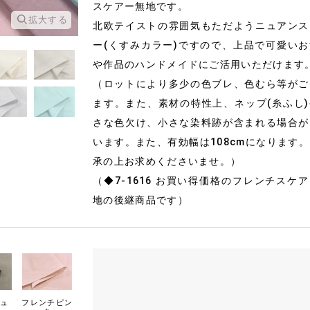
スケアー無地です。
拡大する
拡大する
北欧テイストの雰囲気もただようニュアンス
ー(くすみカラー)ですので、上品で可愛い
や作品のハンドメイドにご活用いただけます
（ロットにより多少の色ブレ、色むら等がご
ます。また、素材の特性上、ネップ(糸ふし
さな色欠け、小さな染料跡が含まれる場合が
います。また、有効幅は108cmになります
承の上お求めくださいませ。）
（◆7-1616 お買い得価格のフレンチスケ
地の後継商品です）
ュ
フレンチピン