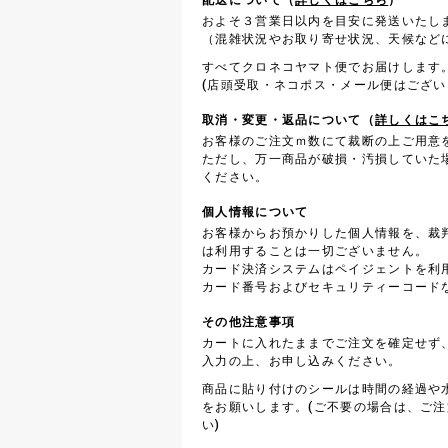
およそ３営業日以内を目安に発送いたし
（混雑状況やお取り寄せ状況、天候など
すべてクロネコヤマト便でお届けします
(店頭受取・ネコポス・メール便はござい
取消・変更・返品について（
詳しくはこ
お客様のご注文ｍ数にて裁断の上ご用意
ただし、万一商品が破損・汚損していた
ください。
個人情報について
お客様からお預かりした個人情報を、裁
は利用することは一切ございません。
カード決済システムはペイジェントを利
カード番号およびセキュリティーコード
その他注意事項
カートに入れたままでご注文を確定せず
入力の上、お申し込みください。
商品に貼り付けのシールは時間の経過や
をお願いします。(ご不要の場合は、ご
い)