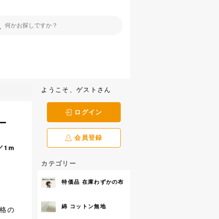
ようこそ、ゲストさん
ログイン
ー
会員登録
／1m
カテゴリー
特価品 在庫わずかの布
綿 コットン無地
格の