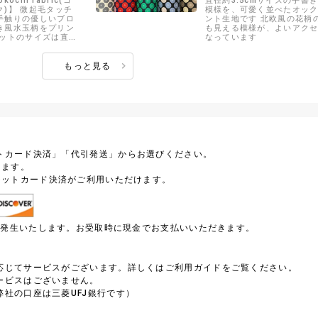
kochi fabric(コ
直径約3.5cmサイズの手書
)】 微起毛タッチ
模様を、可愛く並べたオッ
手触りの優しいブロ
ント生地です 北欧風の花柄
き風水玉柄をプリン
も見える模様が、よいアク
ドットのサイズは直径
なっています
もっと見る
トカード決済」「代引発送」からお選びください。
します。
ジットカード決済がご利用いただけます。
円が発生いたします。お受取時に現金でお支払いいただきます。
）
応じてサービスがございます。詳しくはご利用ガイドをご覧ください。
ービスはございません。
社の口座は三菱UFJ銀行です）