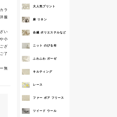
大人気プリント
拡大する
カラ
お洋服
麻 リネン
。
ざい
合繊 ポリエステルなど
)や小
ニット のびる布
ござ
。ご了
ふわふわ ガーゼ
アー無
キルティング
レース
ファー ボア フリース
ツイード ウール