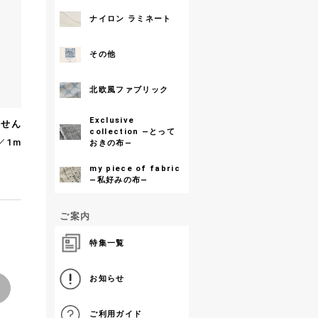
ナイロン ラミネート
その他
北欧風ファブリック
Exclusive
ません
collection ―とって
／1m
おきの布―
my piece of fabric
―私好みの布―
ご案内
特集一覧
お知らせ
ご利用ガイド