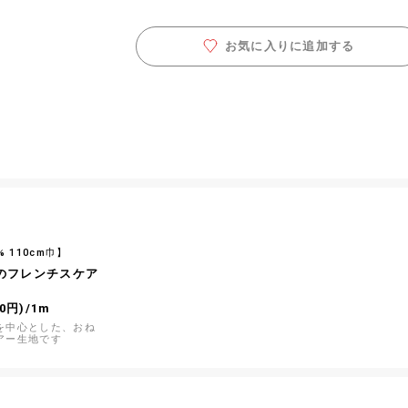
お気に入りに追加する
% 110cm巾】
のフレンチスケア
0円)/1m
を中心とした、おね
アー生地です