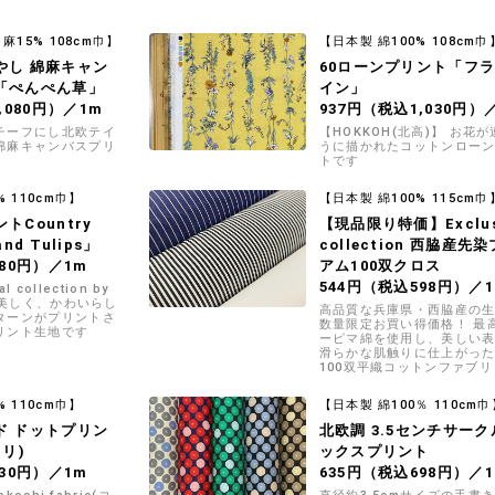
麻15% 108cm巾】
【日本製 綿100% 108cm巾
やし 綿麻キャン
60ローンプリント「フ
「ぺんぺん草」
イン」
,080円）／1m
937円（税込1,030円）
チーフにし北欧テイ
【HOKKOH(北高)】 お花
綿麻キャンバスプリ
うに描かれたコットンロー
トです
% 110cm巾】
【日本製 綿100% 115cm巾
トCountry
【現品限り特価】Exclus
and Tulips」
collection 西脇産先
80円）／1m
アム100双クロス
544円（税込598円）／
al collection by
】 美しく、かわいらし
高品質な兵庫県・西脇産の
ターンがプリントさ
数量限定お買い得価格！ 最
リント生地です
ーピマ綿を使用し、美しい
滑らかな肌触りに仕上がっ
100双平織コットンファブ
す 既製品ライクなお洋服づ
すすめの生地です
% 110cm巾】
【日本製 綿100％ 110cm巾
ド ドットプリン
北欧調 3.5センチサー
リ)
ックスプリント
30円）／1m
635円（税込698円）／