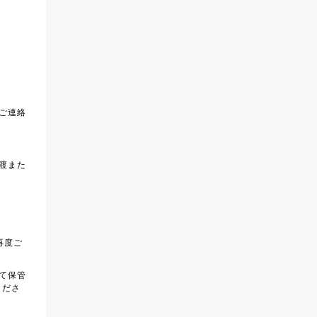
ご連絡
渡また
再度ご
て保管
くださ