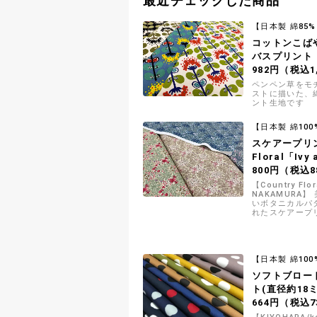
最近チェックした商品
【日本製 綿85% 
コットンこば
バスプリント
982円（税込1
ペンペン草をモ
ストに描いた、
ント生地です
【日本製 綿100
スケアープリン
Floral「Ivy 
800円（税込8
【Country Flor
NAKAMURA
いボタニカルパ
れたスケアープ
【日本製 綿100
ソフトブロー
ト(直径約18ミ
664円（税込7