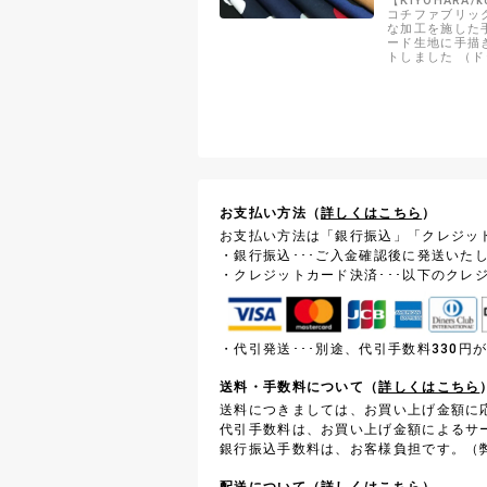
【KIYOHARA/ko
コチファブリック
な加工を施した
ード生地に手描
トしました （
約18ミリです）
お支払い方法（
詳しくはこちら
）
お支払い方法は「銀行振込」「クレジッ
・銀行振込･･･ご入金確認後に発送いた
・クレジットカード決済･･･以下のクレ
・代引発送･･･別途、代引手数料330
送料・手数料について（
詳しくはこちら
送料につきましては、お買い上げ金額に
代引手数料は、お買い上げ金額によるサ
銀行振込手数料は、お客様負担です。（弊
配送について（
詳しくはこちら
）