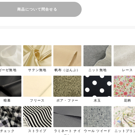
商品について問合せる
ガーゼ無地
サテン無地
帆布（はんぷ）
ニット無地
レース
暗幕
フリース
ボア・ファー
水玉
花柄
チェック
ストライプ
ラミネート ナイ
ウール ツイード
ニットプリ