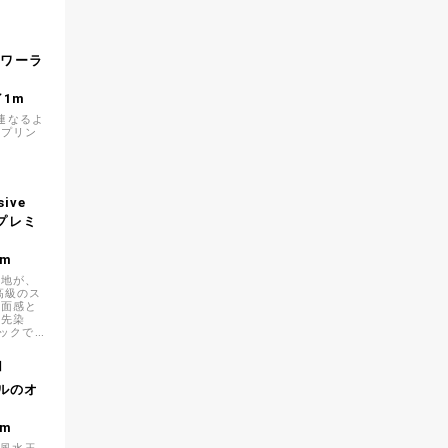
】
ラワーラ
／1m
が連なるよ
ンプリン
】
ive
染プレミ
1m
生地が、
高級のス
表面感と
た先染
リックで
くりにお
】
クルのオ
1m