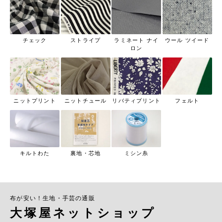
チェック
ストライプ
ラミネート ナイ
ウール ツイード
ロン
ニットプリント
ニットチュール
リバティプリント
フェルト
キルトわた
裏地・芯地
ミシン糸
布が安い！生地・手芸の通販
大塚屋ネットショップ