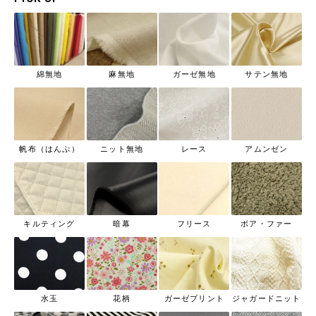
綿無地
麻無地
ガーゼ無地
サテン無地
帆布（はんぷ）
ニット無地
レース
アムンゼン
キルティング
暗幕
フリース
ボア・ファー
水玉
花柄
ガーゼプリント
ジャガードニット