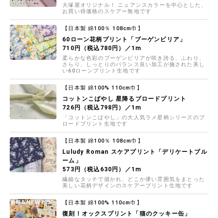
大塚屋オリジナル！ ニュアンスカラーを中心とした、
お買い得価格のスケアー無地です
【日本製 綿100％ 108cm巾】
60ローン花柄プリント「ブーゲンビリア」
710円（税込780円）／1m
柔らかな色彩のブーゲンビリアが咲き誇る、ふわり、
さらり、しっとりのバランス良い加工が施された美し
い60ローンプリント生地です
【日本製 綿100% 110cm巾】
コットンこばやし 星降るブロードプリント
726円（税込798円）／1m
「コットンこばやし」の大人気ラメ星柄シリーズのブ
ロードプリント生地です
【日本製 綿100％ 108cm巾】
Luludy Roman スケアプリント「デリケートブル
ーム」
573円（税込630円）／1m
繊細なタッチで描かれ、どこか儚い雰囲気をまとった
美しい花柄デザインのスケアープリント生地です
【日本製 綿100% 110cm巾】
復刻！オックスプリント「猫のクッキー缶」