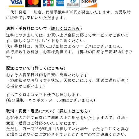
・代引発送･･･別途、代引手数料330円が発生いたします。お受取時
に現金でお支払いいただきます。
送料・手数料について（
詳しくはこちら
）
送料につきましては、お買い上げ金額に応じてサービスがございま
す。詳しくはご利用ガイドをご覧ください。
代引手数料は、お買い上げ金額によるサービスはございません。
銀行振込手数料は、お客様負担です。（弊社の口座は三菱UFJ銀行で
す）
配送について（
詳しくはこちら
）
およそ３営業日以内を目安に発送いたします。
（混雑状況やお取り寄せ状況、天候などにより、運送に遅れが生じ
る場合がございます）
すべてクロネコヤマト便でお届けします。
(店頭受取・ネコポス・メール便はございません)
取消・変更・返品について（
詳しくはこちら
）
お客様のご注文ｍ数にて裁断の上ご用意をいたしますので、取消・
変更・返品はご対応をいたしかねます。
ただし、万一商品が破損・汚損していた場合、またはご注文と異な
る場合は速やかにご対応させていただきますのでご連絡ください。