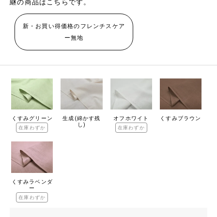
継の商品はこちらです。
新・お買い得価格のフレンチスケア
ー無地
くすみグリーン
生成(綿かす残
オフホワイト
くすみブラウン
し)
在庫わずか
在庫わずか
くすみラベンダ
ー
在庫わずか