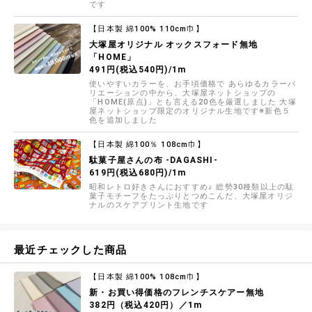
です
【日本製 綿100% 110cm巾】
大塚屋オリジナル オックスフォード無地
「HOME」
491円(税込540円)/1m
使いやすいカラーを、お手頃価格で あらゆるカラーバ
リエーションの中から、大塚屋ネットショップの
「HOME(原点)」とも言える20色を厳選しました 大塚
屋ネットショップ限定のオリジナル生地です※新色５
色を追加しました
【日本製 綿100％ 108cm巾】
駄菓子屋さんの布 -DAGASHI-
619円(税込680円)/1m
昭和レトロ好きさんにおすすめ♪ 総勢30種類以上の駄
菓子モチーフをたっぷりとつめこんだ、大塚屋オリジ
ナルのスケアプリント生地です
最近チェックした商品
【日本製 綿100% 108cm巾】
新・お買い得価格のフレンチスケアー無地
382円（税込420円）／1m