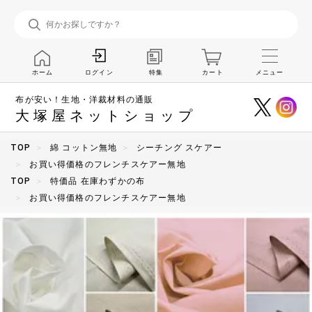
ホーム
特集
カート
メニュー
ログイン
布が安い！生地・洋裁材料の通販
大塚屋ネットショップ
TOP
綿 コットン無地
シーチング スケアー
お買い得価格のフレンチスケアー無地
TOP
特価品 在庫わずかの布
お買い得価格のフレンチスケアー無地