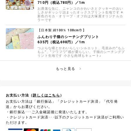
710円（税込780円）／1m
お洒落な缶に、ニャンコのかわいさとクッキーのおい
しさがギッシリ詰まったオックスプリント生地です ※
新色のモカ・オリーブ・オフ白は大塚屋オリジナルカ
ラーです
【日本製 綿100％ 108cm巾】
ふんわり子猫のシーチングプリント
635円（税込698円）／1m
つぶらな瞳とかわいらしいシルエット、毛並みの”もふ
もふ”、”フワフワ”感が愛らしい、子猫のシーチングプ
リント生地です 小さな肉球もキュート♪
もっと見る
お支払い方法（
詳しくはこちら
）
お支払い方法は「銀行振込」「クレジットカード決済」「代引発
送」からお選びください。
・銀行振込･･･ご入金確認後に発送いたします。
・クレジットカード決済･･･以下のクレジットカード決済がご利用い
ただけます。