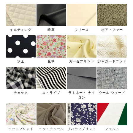
キルティング
暗幕
フリース
ボア・ファー
水玉
花柄
ガーゼプリント
ジャガードニット
チェック
ストライプ
ラミネート ナイ
ウール ツイード
ロン
ニットプリント
ニットチュール
リバティプリント
フェルト