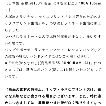
【日本製 基布 綿100% 表面 ポリ塩化ビニル100% 105cm
巾】
大塚屋オリジナル オックスプリント「文具好きのためのオ
ックスプリント生地」を、つや消しラミネート生地に加工
しました。
つや消しラミネートなので比較的摩擦が少なく、扱いやす
い布地です。
バッグやポーチ、ランチョンマット、レッスンバッグなど
の雑貨や幅広いハンドメイドにぜひご利用ください。
※「生成(綿かす残し)(商品番号55-BUNGULAMI-AL)」につ
きましては、基布は黒いツブ(綿カス)を残した仕上げをして
います。
（商品の素材の特性上、ネップ・小さなプリント欠け、細
かな糸埃などが含まれる場合がございます。また、特に濃
色につきましては、摩擦跡や折れ跡が白く残りやすくなっ