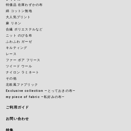
特価品 在庫わずかの布
綿 コットン無地
大人気プリント
麻 リネン
合繊 ポリエステルなど
ニット のびる布
ふわふわ ガーゼ
キルティング
レース
ファー ボア フリース
ツイード ウール
ナイロン ラミネート
その他
北欧風ファブリック
Exclusive collection ―とっておきの布―
my piece of fabric ―私好みの布―
ご利用ガイド
お問い合わせ
特集