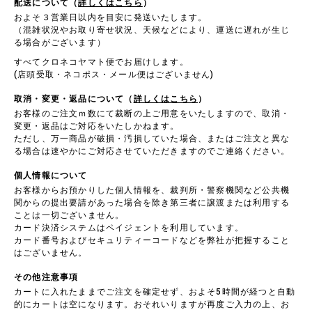
配送について（
詳しくはこちら
）
およそ３営業日以内を目安に発送いたします。
（混雑状況やお取り寄せ状況、天候などにより、運送に遅れが生じ
る場合がございます）
すべてクロネコヤマト便でお届けします。
(店頭受取・ネコポス・メール便はございません)
取消・変更・返品について（
詳しくはこちら
）
お客様のご注文ｍ数にて裁断の上ご用意をいたしますので、取消・
変更・返品はご対応をいたしかねます。
ただし、万一商品が破損・汚損していた場合、またはご注文と異な
る場合は速やかにご対応させていただきますのでご連絡ください。
個人情報について
お客様からお預かりした個人情報を、裁判所・警察機関など公共機
関からの提出要請があった場合を除き第三者に譲渡または利用する
ことは一切ございません。
カード決済システムはペイジェントを利用しています。
カード番号およびセキュリティーコードなどを弊社が把握すること
はございません。
その他注意事項
カートに入れたままでご注文を確定せず、およそ5時間が経つと自動
的にカートは空になります。おそれいりますが再度ご入力の上、お