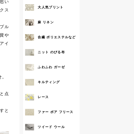
思い
大人気プリント
クス
麻 リネン
拡大する
プル
貨や
合繊 ポリエステルなど
アイ
ニット のびる布
ふわふわ ガーゼ
せ。
キルティング
と点
レース
すと
ファー ボア フリース
ツイード ウール