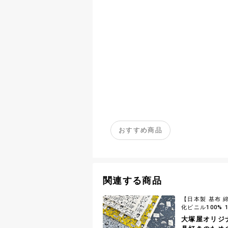
おすすめ商品
関連する商品
【日本製 基布 綿
化ビニル100% 
大塚屋オリジ