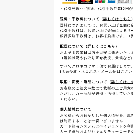
・代引発送･･･別途、代引手数料330
送料・手数料について（
詳しくはこちら
送料につきましては、お買い上げ金額に
代引手数料は、お買い上げ金額によるサ
銀行振込手数料は、お客様負担です。（弊
配送について（
詳しくはこちら
）
およそ３営業日以内を目安に発送いたし
（混雑状況やお取り寄せ状況、天候など
すべてクロネコヤマト便でお届けします
(店頭受取・ネコポス・メール便はござい
取消・変更・返品について（
詳しくはこ
お客様のご注文ｍ数にて裁断の上ご用意
ただし、万一商品が破損・汚損していた
ください。
個人情報について
お客様からお預かりした個人情報を、裁
は利用することは一切ございません。
カード決済システムはペイジェントを利
カード番号およびセキュリティーコード