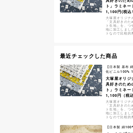
具好きのため
ト」ラミネー
1,100円(税込1
大塚屋オリジナ
「文具好きのた
ト生地」を、つ
地に加工しまし
トなので比較的
やすい布地です
最近チェックした商品
【日本製 基布 綿
化ビニル100% 
大塚屋オリジ
具好きのため
ト」ラミネー
1,100円（税
大塚屋オリジナ
「文具好きのた
ト生地」を、つ
地に加工しまし
トなので比較的
やすい布地です
【日本製 綿100