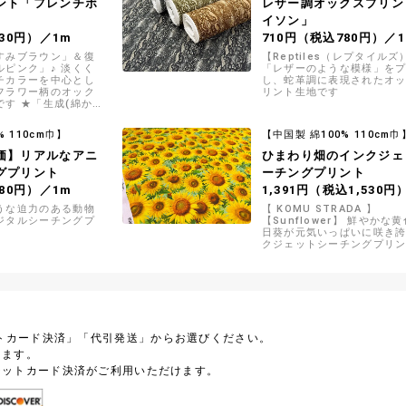
ント「フレンチボ
レザー調オックスプリン
イソン」
30円）／1m
710円（税込780円）／
すみブラウン」＆復
【Reptiles（レプタイルズ
ルピンク」♪ 淡くく
「レザーのような模様」を
チカラーを中心とし
し、蛇革調に表現されたオ
フラワー柄のオック
リント生地です
す ★「生成(綿か
フアイボリー」「ペー
すみブラウン」は大
% 110cm巾】
【中国製 綿100% 110cm巾
です
価】リアルなアニ
ひまわり畑のインクジェ
グプリント
ーチングプリント
80円）／1m
1,391円（税込1,530円
うな迫力のある動物
【 KOMU STRADA 】
ジタルシーチングプ
【Sunflower】 鮮やかな
日葵が元気いっぱいに咲き
クジェットシーチングプリ
トカード決済」「代引発送」からお選びください。
します。
ジットカード決済がご利用いただけます。