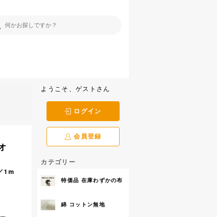
ようこそ、ゲストさん
ログイン
会員登録
オ
カテゴリー
／1m
特価品 在庫わずかの布
綿 コットン無地