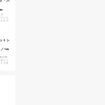
ト「パ
1m
）】
プリント
ックスプ
】
ットシ
）／1m
黄色の向
誇るイン
ントです