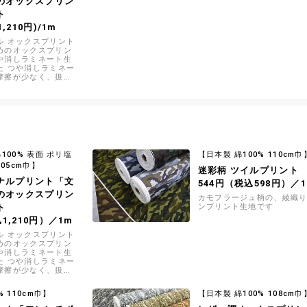
のオックスプリン
ト
,210円)/1m
ル オックスプリント
めのオックスプリン
や消しラミネート生
た つや消しラミネー
摩擦が少なく、扱い
100% 表面 ポリ塩
【日本製 綿100% 110cm巾
105cm巾】
迷彩柄 ツイルプリント
ナルプリント「文
544円（税込598円）／
のオックスプリン
カモフラージュ柄の、綾織
ト
ンプリント生地です
込1,210円）／1m
ル オックスプリント
めのオックスプリン
や消しラミネート生
た つや消しラミネー
摩擦が少なく、扱い
% 110cm巾】
【日本製 綿100% 108cm巾