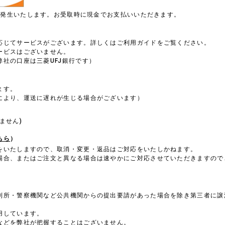
円が発生いたします。お受取時に現金でお支払いいただきます。
）
応じてサービスがございます。詳しくはご利用ガイドをご覧ください。
ービスはございません。
社の口座は三菱UFJ銀行です）
ます。
により、運送に遅れが生じる場合がございます）
。
ません)
ちら
）
をいたしますので、取消・変更・返品はご対応をいたしかねます。
場合、またはご注文と異なる場合は速やかにご対応させていただきますので
判所・警察機関など公共機関からの提出要請があった場合を除き第三者に譲
用しています。
などを弊社が把握することはございません。