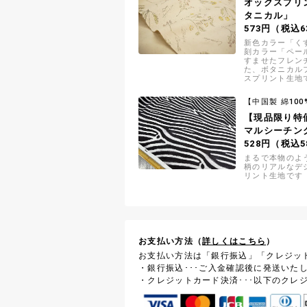
オックスプリ
タニカル」
573円（税込6
新色カラー「く
刻カラー「ペー
すませたフレン
た、ボタニカル
スプリント生地で
す残し)」「オ
ルピンク」「く
【中国製 綿100
塚屋限定カラー
【現品限り特
マルシーチン
528円（税込5
まるで本物のよ
柄のリアルなデ
リント生地です
お支払い方法（
詳しくはこちら
）
お支払い方法は「銀行振込」「クレジッ
・銀行振込･･･ご入金確認後に発送いた
・クレジットカード決済･･･以下のクレ