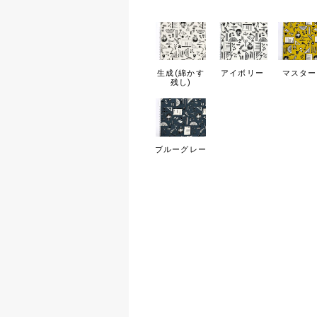
生成(綿かす
アイボリー
マスター
残し)
ブルーグレー