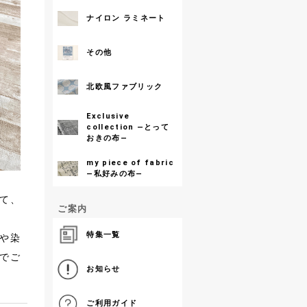
ナイロン ラミネート
その他
北欧風ファブリック
Exclusive
collection ―とって
おきの布―
my piece of fabric
―私好みの布―
して、
ご案内
。
特集一覧
や染
でご
お知らせ
ご利用ガイド