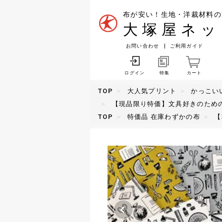
布が安い！生地・洋裁材料の
大塚屋ネッ
お問い合わせ
ご利用ガイド
特集
カート
ログイン
TOP
大人気プリント
かっこい
【現品限り特価】文具好きのため
TOP
特価品 在庫わずかの布
【