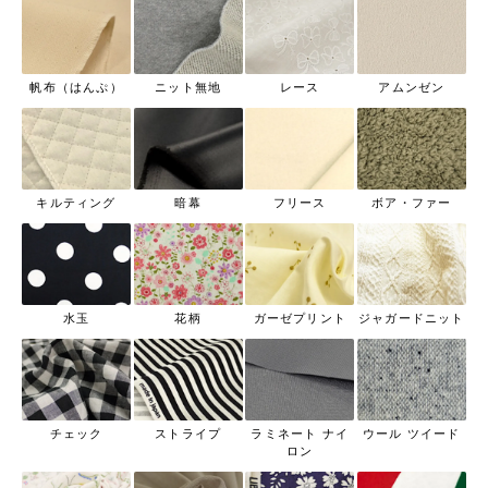
帆布（はんぷ）
ニット無地
レース
アムンゼン
キルティング
暗幕
フリース
ボア・ファー
水玉
花柄
ガーゼプリント
ジャガードニット
チェック
ストライプ
ラミネート ナイ
ウール ツイード
ロン