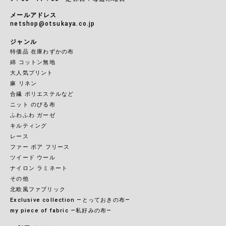
メールアドレス
netshop@otsukaya.co.jp
ジャンル
特価品 在庫わずかの布
綿 コットン無地
大人気プリント
麻 リネン
合繊 ポリエステルなど
ニット のびる布
ふわふわ ガーゼ
キルティング
レース
ファー ボア フリース
ツイード ウール
ナイロン ラミネート
その他
北欧風ファブリック
Exclusive collection ―とっておきの布―
my piece of fabric ―私好みの布―