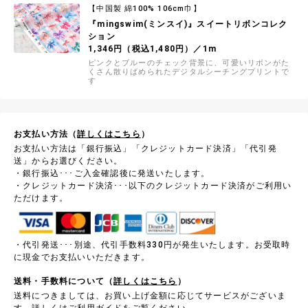
【中国製 綿100% 106cm巾】
『mingswim(ミンスイ)』スイートリボンコレク
ション
1,346円（税込1,480円）／1m
ピンクとブルーのチェック背景に、可愛いリボンがた
くさん散りばめられたデジタルシーチングプリントで
す
お支払い方法（
詳しくはこちら
）
お支払い方法は「銀行振込」「クレジットカード決済」「代引発
送」からお選びください。
・銀行振込･･･ご入金確認後に発送いたします。
・クレジットカード決済･･･以下のクレジットカード決済がご利用い
ただけます。
・代引発送･･･別途、代引手数料330円が発生いたします。お受取時
に現金でお支払いいただきます。
送料・手数料について（
詳しくはこちら
）
送料につきましては、お買い上げ金額に応じてサービスがございま