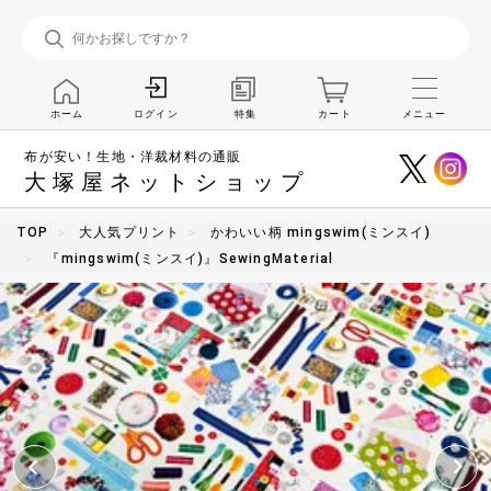
ホーム
特集
カート
メニュー
ログイン
布が安い！生地・洋裁材料の通販
大塚屋ネットショップ
TOP
大人気プリント
かわいい柄 mingswim(ミンスイ)
『mingswim(ミンスイ)』SewingMaterial