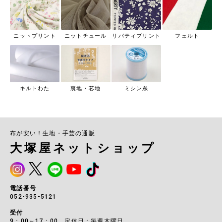
ニットプリント
ニットチュール
リバティプリント
フェルト
キルトわた
裏地・芯地
ミシン糸
布が安い！生地・手芸の通販
大塚屋ネットショップ
電話番号
052-935-5121
受付
9：00～17：00 定休日：毎週木曜日