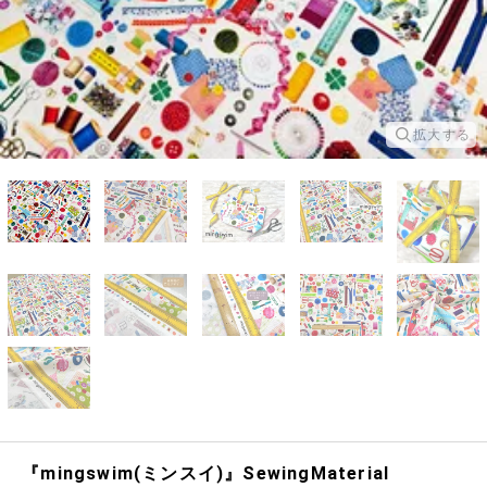
拡大する
『mingswim(ミンスイ)』SewingMaterial