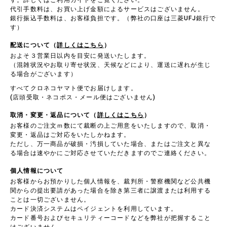
す。詳しくはご利用ガイドをご覧ください。
代引手数料は、お買い上げ金額によるサービスはございません。
銀行振込手数料は、お客様負担です。（弊社の口座は三菱UFJ銀行で
す）
配送について（
詳しくはこちら
）
およそ３営業日以内を目安に発送いたします。
（混雑状況やお取り寄せ状況、天候などにより、運送に遅れが生じ
る場合がございます）
すべてクロネコヤマト便でお届けします。
(店頭受取・ネコポス・メール便はございません)
取消・変更・返品について（
詳しくはこちら
）
お客様のご注文ｍ数にて裁断の上ご用意をいたしますので、取消・
変更・返品はご対応をいたしかねます。
ただし、万一商品が破損・汚損していた場合、またはご注文と異な
る場合は速やかにご対応させていただきますのでご連絡ください。
個人情報について
お客様からお預かりした個人情報を、裁判所・警察機関など公共機
関からの提出要請があった場合を除き第三者に譲渡または利用する
ことは一切ございません。
カード決済システムはペイジェントを利用しています。
カード番号およびセキュリティーコードなどを弊社が把握すること