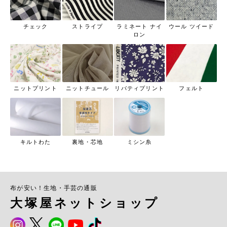
チェック
ストライプ
ラミネート ナイ
ウール ツイード
ロン
ニットプリント
ニットチュール
リバティプリント
フェルト
キルトわた
裏地・芯地
ミシン糸
布が安い！生地・手芸の通販
大塚屋ネットショップ