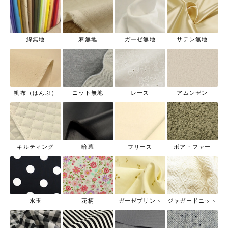
綿無地
麻無地
ガーゼ無地
サテン無地
帆布（はんぷ）
ニット無地
レース
アムンゼン
キルティング
暗幕
フリース
ボア・ファー
水玉
花柄
ガーゼプリント
ジャガードニット