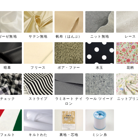
ガーゼ無地
サテン無地
帆布（はんぷ）
ニット無地
レース
暗幕
フリース
ボア・ファー
水玉
花柄
チェック
ストライプ
ラミネート ナイ
ウール ツイード
ニットプリ
ロン
フェルト
キルトわた
裏地・芯地
ミシン糸