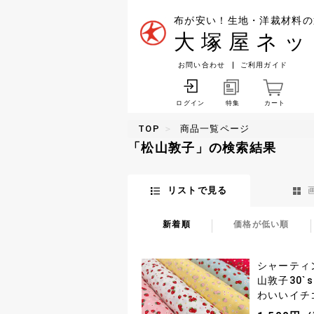
布が安い！生地・洋裁材料の
大塚屋ネッ
お問い合わせ
ご利用ガイド
特集
カート
ログイン
TOP
商品一覧ページ
「松山敦子」の検索結果
リストで見る
新着順
価格が低い順
シャーティ
山敦子30`sC
わいいイチ