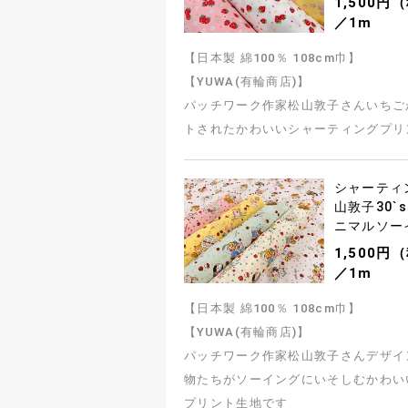
1,500円
／1m
【日本製 綿100％ 108cm巾】
【YUWA(有輪商店)】
パッチワーク作家松山敦子さんいちご
トされたかわいいシャーティングプリ
シャーティ
山敦子30`sC
ニマルソー
1,500円
／1m
【日本製 綿100％ 108cm巾】
【YUWA(有輪商店)】
パッチワーク作家松山敦子さんデザイ
物たちがソーイングにいそしむかわい
プリント生地です