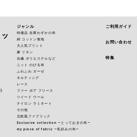
ジャンル
ご利用ガイド
特価品 在庫わずかの布
ョッ
綿 コットン無地
お問い合わせ
大人気プリント
麻 リネン
特集
合繊 ポリエステルなど
ニット のびる布
ふわふわ ガーゼ
キルティング
レース
日
ファー ボア フリース
ツイード ウール
ナイロン ラミネート
その他
北欧風ファブリック
Exclusive collection ―とっておきの布―
my piece of fabric ―私好みの布―