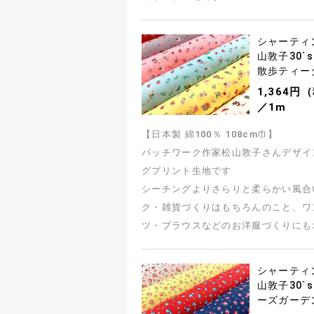
シャーティ
山敦子30`sC
散歩ティー
1,364円
／1m
【日本製 綿100％ 108cm巾】
パッチワーク作家松山敦子さんデザイ
グプリント生地です
シーチングよりさらりと柔らかい風合
ク・雑貨づくりはもちろんのこと、ワ
ツ・ブラウスなどのお洋服づくりにも
シャーティ
山敦子30`sC
ーズガーデ