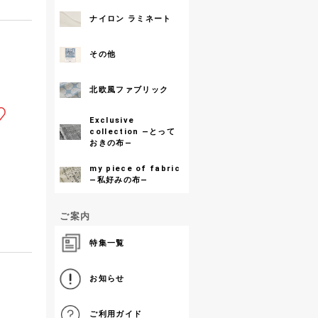
ナイロン ラミネート
その他
北欧風ファブリック
Exclusive
collection ―とって
おきの布―
my piece of fabric
―私好みの布―
ご案内
特集一覧
お知らせ
ご利用ガイド