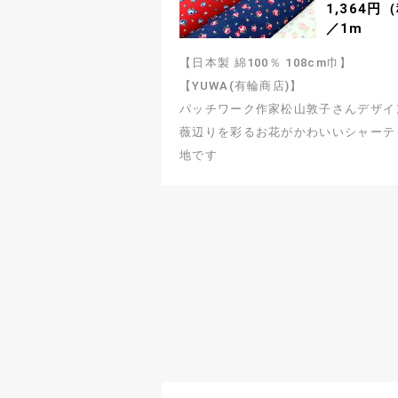
1,364円
／1m
【日本製 綿100％ 108cm巾】
【YUWA(有輪商店)】
パッチワーク作家松山敦子さんデザイ
薇辺りを彩るお花がかわいいシャーテ
地です