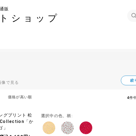
通販
トショップ
絞
画像で見る
価格が高い順
4件中
ングプリント 松
選択中の色、柄:
ollection「か
ゴ」