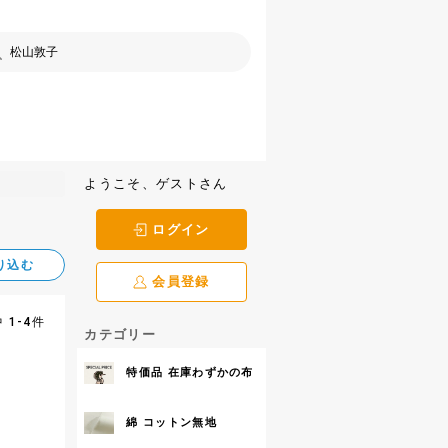
ようこそ、ゲストさん
ログイン
り込む
会員登録
 1-4件
カテゴリー
特価品 在庫わずかの布
綿 コットン無地