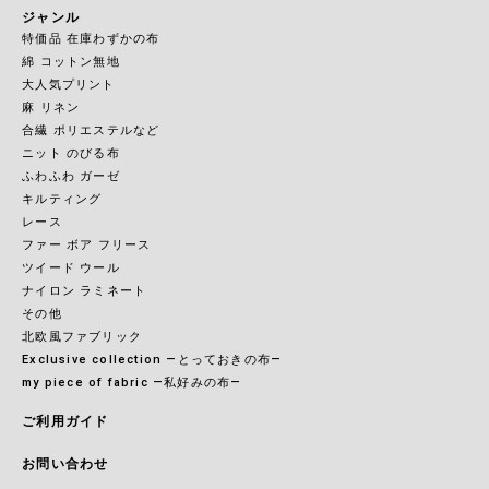
ジャンル
特価品 在庫わずかの布
綿 コットン無地
大人気プリント
麻 リネン
合繊 ポリエステルなど
ニット のびる布
ふわふわ ガーゼ
キルティング
レース
ファー ボア フリース
ツイード ウール
ナイロン ラミネート
その他
北欧風ファブリック
Exclusive collection ―とっておきの布―
my piece of fabric ―私好みの布―
ご利用ガイド
お問い合わせ