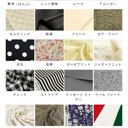
帆布（はんぷ）
ニット無地
レース
アムンゼン
キルティング
暗幕
フリース
ボア・ファー
水玉
花柄
ガーゼプリント
ジャガードニット
チェック
ストライプ
ラミネート ナイ
ウール ツイード
ロン