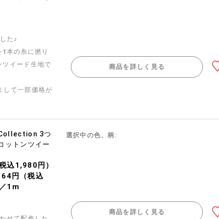
ました♪
を1本の糸に撚り
ンツイード生地で
商品を詳しく見る
まして一部価格が
 Collection 3つ
選択中の色、柄:
コットンツイー
（税込1,980円）
,164円（税込
）／1m
商品を詳しく見る
合わせて配色した