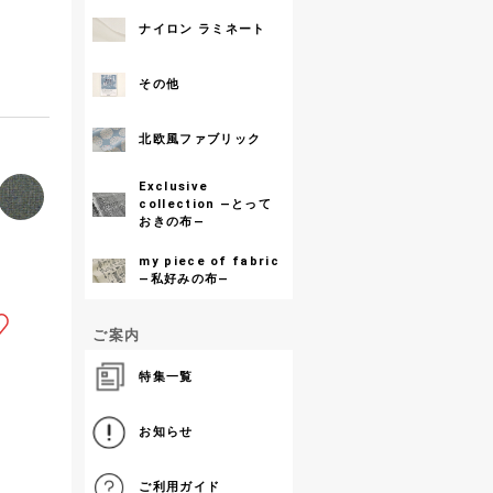
ナイロン ラミネート
その他
北欧風ファブリック
Exclusive
collection ―とって
おきの布―
my piece of fabric
―私好みの布―
ご案内
特集一覧
お知らせ
ご利用ガイド