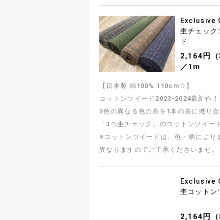
Exclusive
杢チェック
ド
2,164円
／1m
【日本製 綿100% 110cm巾】
コットンツイード2023-2024最新作！
3色の異なる色の糸を1本の糸に撚り
「3つ杢チェック」のコットンツイー
※コットンツイードは、色・柄により
異なりますのでご了承くださいませ。
Exclusive
杢コットン
2,164円