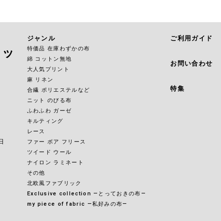
ジャンル
ご利用ガイド
特価品 在庫わずかの布
ョッ
綿 コットン無地
お問い合わせ
大人気プリント
麻 リネン
特集
合繊 ポリエステルなど
ニット のびる布
ふわふわ ガーゼ
キルティング
レース
日
ファー ボア フリース
ツイード ウール
ナイロン ラミネート
その他
北欧風ファブリック
Exclusive collection ―とっておきの布―
my piece of fabric ―私好みの布―