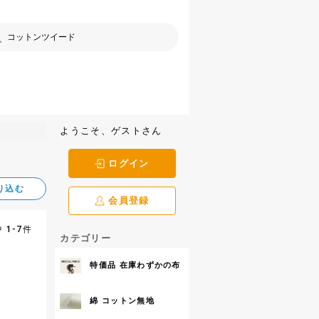
ようこそ、ゲストさん
ログイン
り込む
会員登録
 1-7件
カテゴリー
特価品 在庫わずかの布
綿 コットン無地