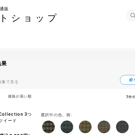
通販
トショップ
結果
絞
画像で見る
価格が高い順
7件中
 Collection 3つ
選択中の色、柄:
ツイード