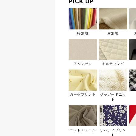
PICK UP
綿無地
麻無地
アムンゼン
キルティング
ガーゼプリント
ジャガードニッ
ト
ニットチュール
リバティプリン
ト