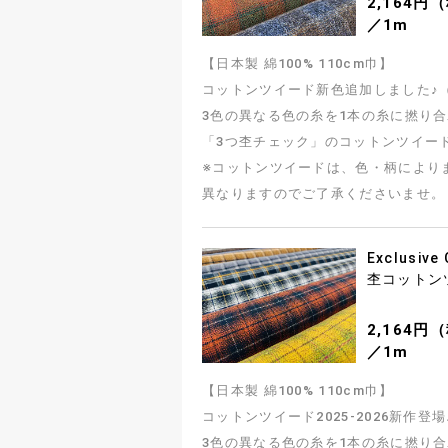
2,164円
／1m
【日本製 綿100% 110cm巾】
コットンツイード新色追加しました♪（20
3色の異なる色の糸を1本の糸に撚り
「3つ杢チェック」のコットンツイー
※コットンツイードは、色・柄により
異なりますのでご了承くださいませ。
Exclusive
杢コットン
2,164円
／1m
【日本製 綿100% 110cm巾】
コットンツイード2025-2026新作登場
3色の異なる色の糸を1本の糸に撚り