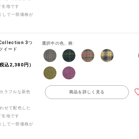
ド生地です
まして一部価格が
 Collection 3つ
選択中の色、柄:
ツイード
（税込2,380円）
作！カラフルな新色
商品を詳しく見る
合わせて配色した
ド生地です
まして一部価格が