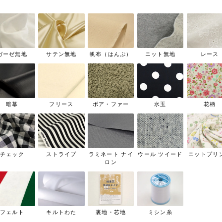
ガーゼ無地
サテン無地
帆布（はんぷ）
ニット無地
レース
暗幕
フリース
ボア・ファー
水玉
花柄
チェック
ストライプ
ラミネート ナイ
ウール ツイード
ニットプリ
ロン
フェルト
キルトわた
裏地・芯地
ミシン糸