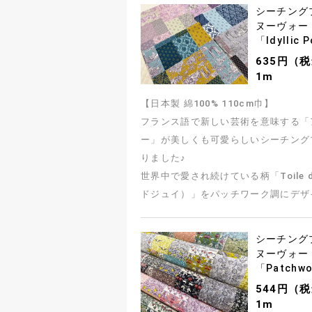
シーチング
ヌーヴォー
「Idyllic
635円（
1m
【日本製 綿100% 110cm巾】
フランス語で新しい芸術を意味する「
ー」が美しくも可愛らしいシーチング
りました♪
世界中で愛され続けている柄「Toile d
ドジュイ）」をパッチワーク調にデザ
シーチング
ヌーヴォー
「Patchw
544円（
1m