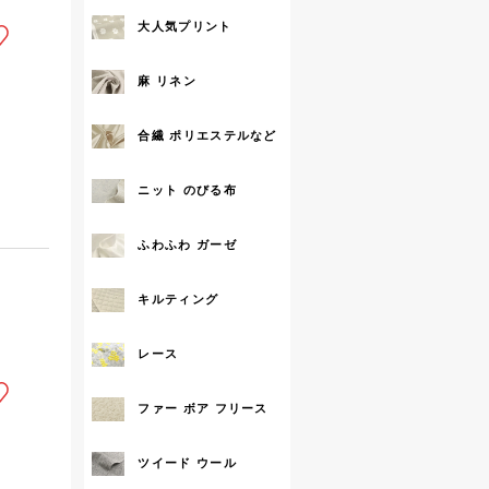
大人気プリント
麻 リネン
合繊 ポリエステルなど
ニット のびる布
ふわふわ ガーゼ
キルティング
レース
ファー ボア フリース
ツイード ウール