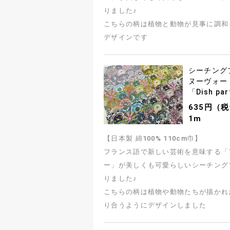
りました♪
こちらの柄は植物と動物が見事に調和
デザインです
シーチング
ヌーヴォー
「Dish pa
635円（
1m
【日本製 綿100% 110cm巾】
フランス語で新しい芸術を意味する「
ー」が美しくも可愛らしいシーチング
りました♪
こちらの柄は植物や動物たちが描かれ
り合うようにデザインしました