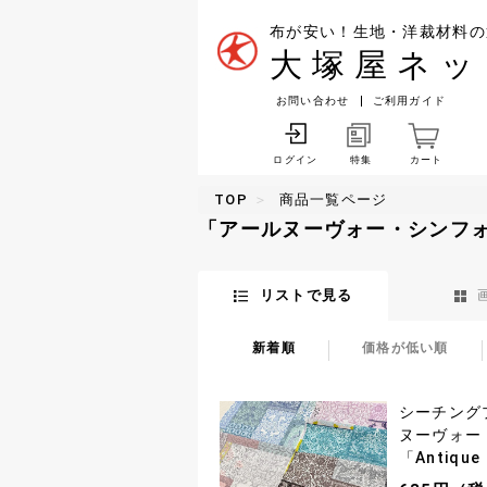
布が安い！生地・洋裁材料の
大塚屋ネッ
お問い合わせ
ご利用ガイド
特集
カート
ログイン
TOP
商品一覧ページ
「アールヌーヴォー・シンフ
リストで見る
新着順
価格が低い順
シーチング
ヌーヴォー
「Antique