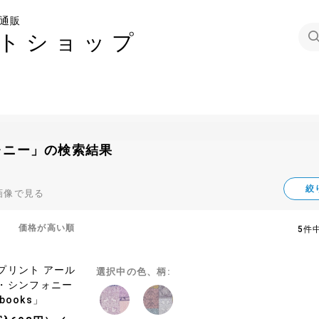
通販
トショップ
ォニー」の検索結果
絞
画像で見る
価格が高い順
5件中
プリント アール
選択中の色、柄:
・シンフォニー
 books」