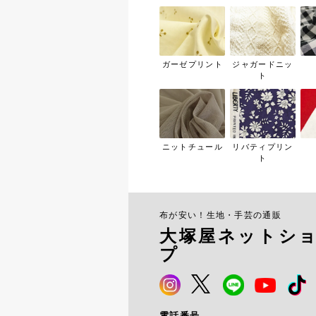
ガーゼプリント
ジャガードニッ
ト
ニットチュール
リバティプリン
ト
布が安い！生地・手芸の通販
大塚屋ネットシ
プ
電話番号