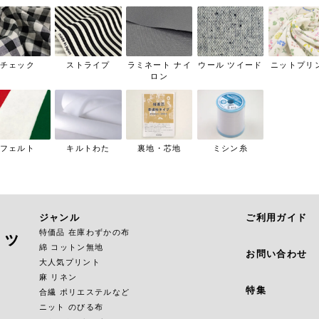
チェック
ストライプ
ラミネート ナイ
ウール ツイード
ニットプリ
ロン
フェルト
キルトわた
裏地・芯地
ミシン糸
ジャンル
ご利用ガイド
特価品 在庫わずかの布
ョッ
綿 コットン無地
お問い合わせ
大人気プリント
麻 リネン
特集
合繊 ポリエステルなど
ニット のびる布