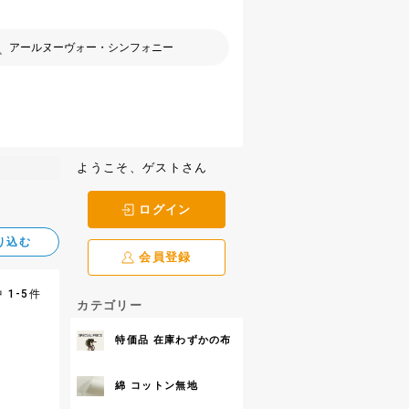
ようこそ、ゲストさん
ログイン
り込む
会員登録
 1-5件
カテゴリー
特価品 在庫わずかの布
綿 コットン無地