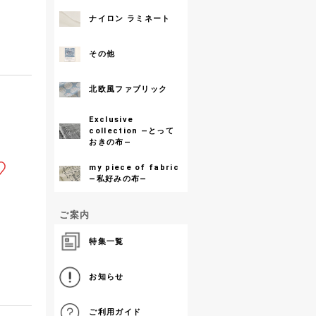
ナイロン ラミネート
その他
北欧風ファブリック
Exclusive
collection ―とって
おきの布―
my piece of fabric
―私好みの布―
ご案内
特集一覧
お知らせ
ご利用ガイド