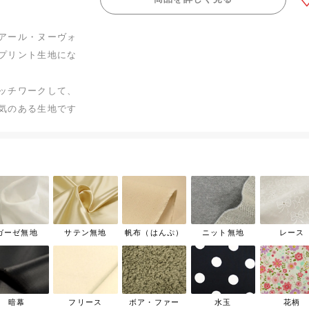
アール・ヌーヴォ
プリント生地にな
ッチワークして、
気のある生地です
ガーゼ無地
サテン無地
帆布（はんぷ）
ニット無地
レース
暗幕
フリース
ボア・ファー
水玉
花柄