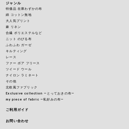
ジャンル
特価品 在庫わずかの布
綿 コットン無地
大人気プリント
麻 リネン
合繊 ポリエステルなど
ニット のびる布
ふわふわ ガーゼ
キルティング
レース
ファー ボア フリース
ツイード ウール
ナイロン ラミネート
その他
北欧風ファブリック
Exclusive collection ―とっておきの布―
my piece of fabric ―私好みの布―
ご利用ガイド
お問い合わせ