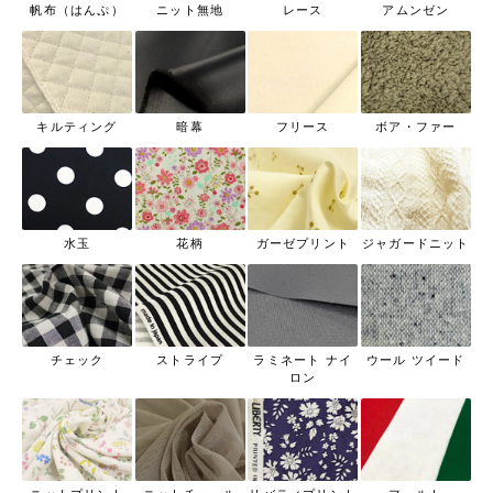
帆布（はんぷ）
ニット無地
レース
アムンゼン
キルティング
暗幕
フリース
ボア・ファー
水玉
花柄
ガーゼプリント
ジャガードニット
チェック
ストライプ
ラミネート ナイ
ウール ツイード
ロン