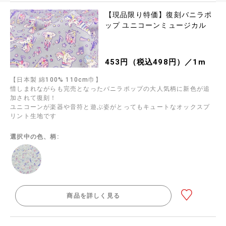
【現品限り特価】復刻バニラポ
ップ ユニコーンミュージカル
453円（税込498円）／1m
【日本製 綿100% 110cm巾】
惜しまれながらも完売となったバニラポップの大人気柄に新色が追
加されて復刻！
ユニコーンが楽器や音符と遊ぶ姿がとってもキュートなオックスプ
リント生地です
選択中の色、柄:
商品を詳しく見る