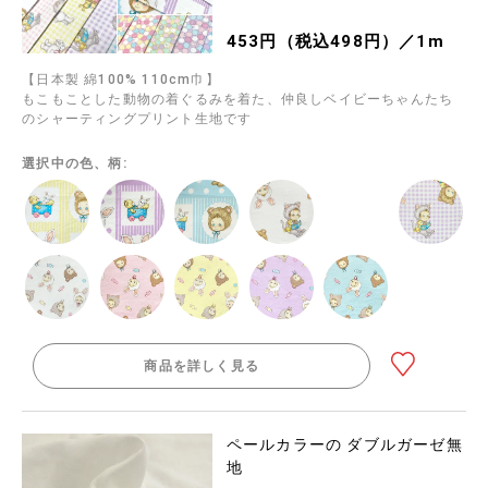
453円（税込498円）／1m
【日本製 綿100% 110cm巾】
もこもことした動物の着ぐるみを着た、仲良しベイビーちゃんたち
のシャーティングプリント生地です
選択中の色、柄:
商品を詳しく見る
ペールカラーの ダブルガーゼ無
地