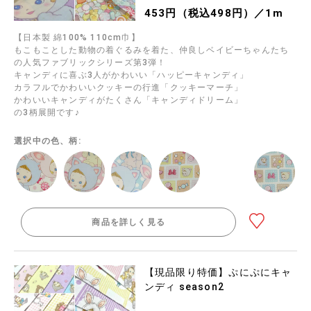
453円（税込498円）／1m
【日本製 綿100% 110cm巾】
もこもことした動物の着ぐるみを着た、仲良しベイビーちゃんたち
の人気ファブリックシリーズ第3弾！
キャンディに喜ぶ3人がかわいい「ハッピーキャンディ」
カラフルでかわいいクッキーの行進「クッキーマーチ」
かわいいキャンディがたくさん「キャンディドリーム」
の3柄展開です♪
選択中の色、柄:
商品を詳しく見る
【現品限り特価】ぷにぷにキャ
ンディ season2