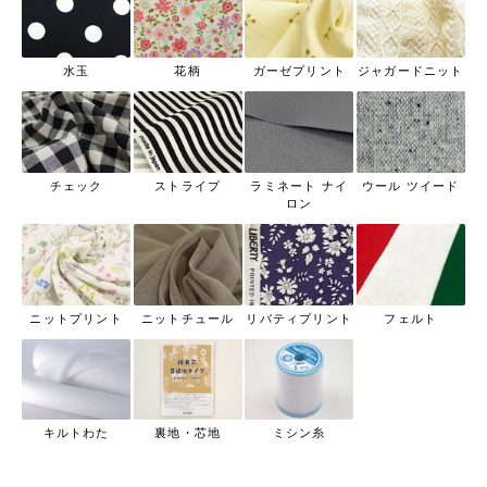
水玉
花柄
ガーゼプリント
ジャガードニット
チェック
ストライプ
ラミネート ナイ
ウール ツイード
ロン
ニットプリント
ニットチュール
リバティプリント
フェルト
キルトわた
裏地・芯地
ミシン糸