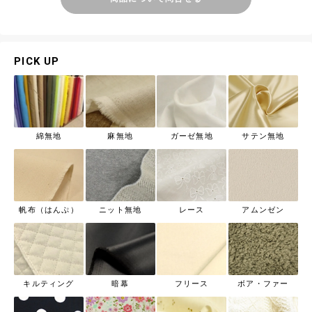
PICK UP
綿無地
麻無地
ガーゼ無地
サテン無地
帆布（はんぷ）
ニット無地
レース
アムンゼン
キルティング
暗幕
フリース
ボア・ファー