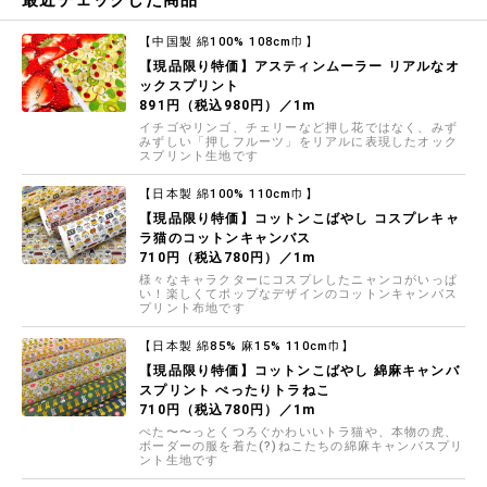
最近チェックした商品
【中国製 綿100% 108cm巾】
【現品限り特価】アスティンムーラー リアルなオ
ックスプリント
891円（税込980円）／1m
イチゴやリンゴ、チェリーなど押し花ではなく、みず
みずしい「押しフルーツ」をリアルに表現したオック
スプリント生地です
【日本製 綿100% 110cm巾】
【現品限り特価】コットンこばやし コスプレキャ
ラ猫のコットンキャンバス
710円（税込780円）／1m
様々なキャラクターにコスプレしたニャンコがいっぱ
い！楽しくてポップなデザインのコットンキャンバス
プリント布地です
【日本製 綿85% 麻15% 110cm巾】
【現品限り特価】コットンこばやし 綿麻キャンバ
スプリント ぺったりトラねこ
710円（税込780円）／1m
ぺた〜〜っとくつろぐかわいいトラ猫や、本物の虎、
ボーダーの服を着た(?)ねこたちの綿麻キャンバスプリ
ント生地です