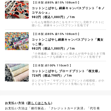
【日本製 綿85% 麻15% 108cm巾】
コットンこばやし 綿麻キャンバスプリント「キノ
コマルシェ」
982円（税込1,080円）／1m
いろんな種類のきのこをモチーフにし北欧テイストに
描いた、綿麻キャンバスプリント生地です
【日本製 綿85% 麻15% 108cm巾】
コットンこばやし綿麻キャンバスプリント「魔女
っこ猫」
982円（税込1,080円）／1m
『小林繊維』 魔女になった猫さんが街中をほうきで飛
び回るユニークな綿麻キャンバスプリント生地です
【日本製 綿100% 110cm巾】
コットンこばやし ブロードプリント「桜文様」
726円（税込798円）／1m
ロングセラー「サザンクロスプリントの桜模様」が小
さくなってブロードプリント生地になりました
お支払い方法（
詳しくはこちら
）
お支払い方法は「銀行振込」「クレジットカード決済」「代引発