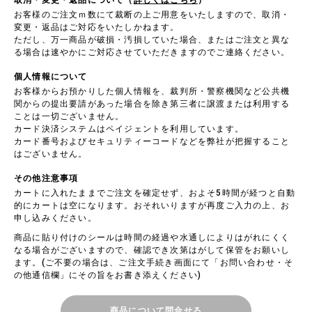
取消・変更・返品について（
詳しくはこちら
）
お客様のご注文ｍ数にて裁断の上ご用意をいたしますので、取消・
変更・返品はご対応をいたしかねます。
ただし、万一商品が破損・汚損していた場合、またはご注文と異な
る場合は速やかにご対応させていただきますのでご連絡ください。
個人情報について
お客様からお預かりした個人情報を、裁判所・警察機関など公共機
関からの提出要請があった場合を除き第三者に譲渡または利用する
ことは一切ございません。
カード決済システムはペイジェントを利用しています。
カード番号およびセキュリティーコードなどを弊社が把握すること
はございません。
その他注意事項
カートに入れたままでご注文を確定せず、およそ5時間が経つと自動
的にカートは空になります。おそれいりますが再度ご入力の上、お
申し込みください。
商品に貼り付けのシールは時間の経過や水通しによりはがれにくく
なる場合がございますので、確認でき次第はがして保管をお願いし
ます。(ご不要の場合は、ご注文手続き画面にて「お問い合わせ・そ
の他通信欄」にその旨をお書き添えください)
商品について問合せる