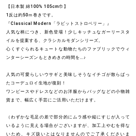
【日本製 綿100% 105cm巾】
1反は約50ｍ巻きです。
『Classical Modern「ラビットストロベリー」』
人気な柄につき、新色登場！少しキッチュなガーリースタ
イルを提案する、クラシカルモダンシリーズ。
心くすぐられるキュートな動物たちのファブリックでウィ
ンターシーズンもときめきの時間を…♪
人気の可愛らしいウサギと美味しそうなイチゴが散らばっ
たコーデュロイ生地が復刻！
ワンピースやドレスなどのお洋服からバッグなどの小物雑
貨まで、幅広く手芸にご活用いただけます。
（わずかな毛足の差で部分的にムラ感や縦にすじが入って
いるように見える場合がございますが、加工上やむを得な
いため、キズ扱いとはなりませんのでご了承くださいま