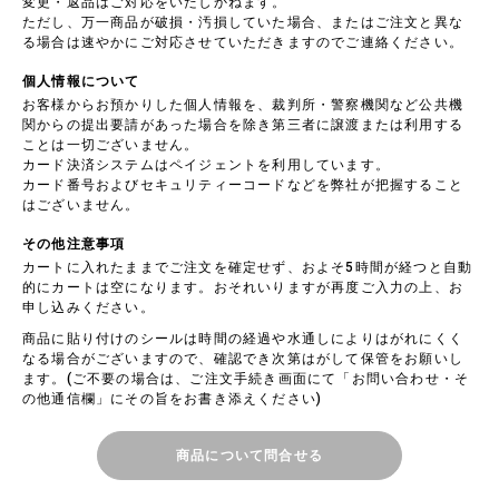
変更・返品はご対応をいたしかねます。
ただし、万一商品が破損・汚損していた場合、またはご注文と異な
る場合は速やかにご対応させていただきますのでご連絡ください。
個人情報について
お客様からお預かりした個人情報を、裁判所・警察機関など公共機
関からの提出要請があった場合を除き第三者に譲渡または利用する
ことは一切ございません。
カード決済システムはペイジェントを利用しています。
カード番号およびセキュリティーコードなどを弊社が把握すること
はございません。
その他注意事項
カートに入れたままでご注文を確定せず、およそ5時間が経つと自動
的にカートは空になります。おそれいりますが再度ご入力の上、お
申し込みください。
商品に貼り付けのシールは時間の経過や水通しによりはがれにくく
なる場合がございますので、確認でき次第はがして保管をお願いし
ます。(ご不要の場合は、ご注文手続き画面にて「お問い合わせ・そ
の他通信欄」にその旨をお書き添えください)
商品について問合せる