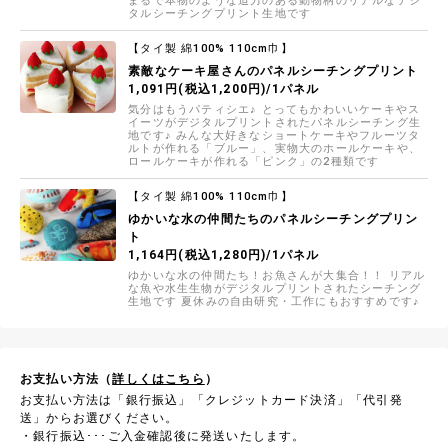
まるで本物のような迫力のある動物柄のリアルなデジ
タルシーチングプリント生地です
【タイ製 綿100% 110cm巾】
素敵なケーキ屋さんのパネルシーチングプリント
1,091円(税込1,200円)/1パネル
気分はもうパティシエ♪ とってもかわいいケーキやス
イーツがデジタルプリントされたパネルシーチング生
地です♪ みんな大好きなショートケーキやフルーツタ
ルトが作れる「ブルー」、実物大のホールケーキや、
ロールケーキが作れる「ピンク」の2種類です
【タイ製 綿100% 110cm巾】
ゆかいな水の仲間たちのパネルシーチングプリン
ト
1,164円(税込1,280円)/1パネル
ゆかいな水の仲間たち！お魚さんが大集合！！ リアル
な魚や水生生物がデジタルプリントされたシーチング
生地です 夏休みの自由研究・工作にもおすすめです♪
お支払い方法（
詳しくはこちら
）
お支払い方法は「銀行振込」「クレジットカード決済」「代引発
送」からお選びください。
・銀行振込･･･ご入金確認後に発送いたします。