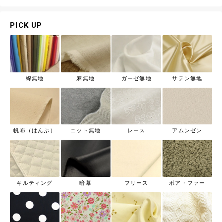
PICK UP
綿無地
麻無地
ガーゼ無地
サテン無地
帆布（はんぷ）
ニット無地
レース
アムンゼン
キルティング
暗幕
フリース
ボア・ファー