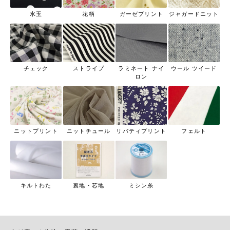
水玉
花柄
ガーゼプリント
ジャガードニット
チェック
ストライプ
ラミネート ナイ
ウール ツイード
ロン
ニットプリント
ニットチュール
リバティプリント
フェルト
キルトわた
裏地・芯地
ミシン糸