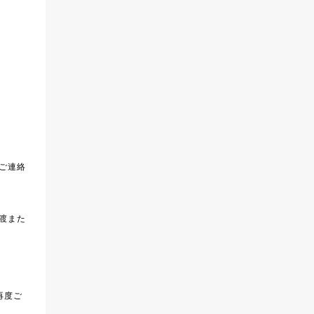
ご連絡
渡また
再度ご