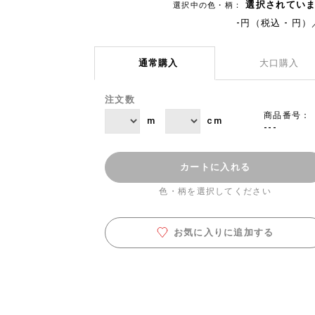
選択されてい
選択中の色・柄：
-円（税込 - 円）
通常購入
大口購入
注文数
商品番号：
m
cm
---
カートに入れる
色・柄を選択してください
お気に入りに追加する