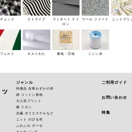
チェック
ストライプ
ラミネート ナイ
ウール ツイード
ニットプリ
ロン
フェルト
キルトわた
裏地・芯地
ミシン糸
ジャンル
ご利用ガイド
特価品 在庫わずかの布
ョッ
綿 コットン無地
お問い合わせ
大人気プリント
麻 リネン
特集
合繊 ポリエステルなど
ニット のびる布
ふわふわ ガーゼ
キルティング