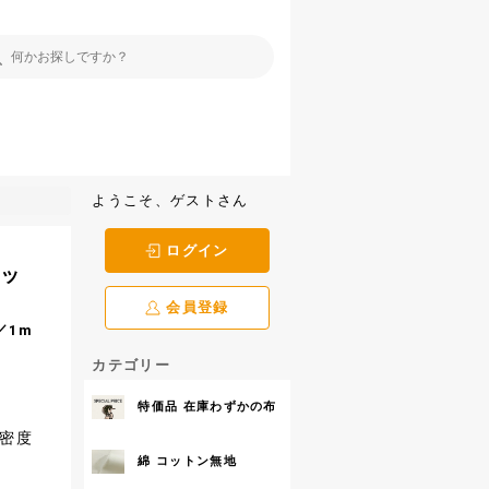
ようこそ、ゲストさん
ログイン
ェッ
会員登録
／1m
カテゴリー
特価品 在庫わずかの布
高密度
綿 コットン無地
。