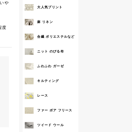
いや
大人気プリント
拡大する
麻 リネン
程度
合繊 ポリエステルなど
ニット のびる布
ふわふわ ガーゼ
キルティング
レース
ファー ボア フリース
ツイード ウール