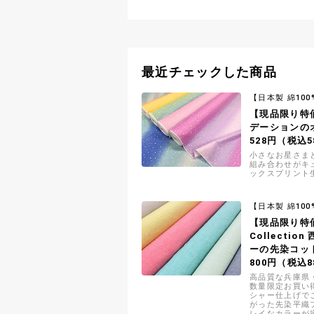
最近チェックした商品
【日本製 綿100
【現品限り特
デーションの
528円（税込5
小さなお星さま
組み合わせがキ
ックスプリント
【日本製 綿100
【現品限り特価】
Collecti
ーの先染コッ
800円（税込8
高品質な兵庫県
数量限定お買い
シャー仕上げで
がった先染平織
レイなカラーが