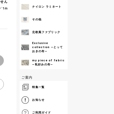
ません
ナイロン ラミネート
／1m
その他
北欧風ファブリック
Exclusive
collection ―とって
おきの布―
my piece of fabric
―私好みの布―
ご案内
特集一覧
お知らせ
ご利用ガイド