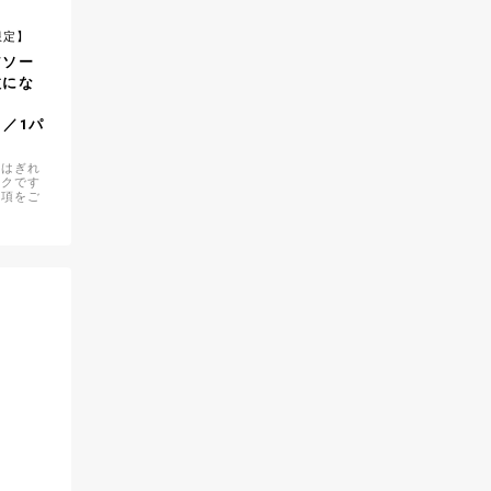
限定】
アソー
枚にな
）／1パ
安はぎれ
ックです
事項をご
せ