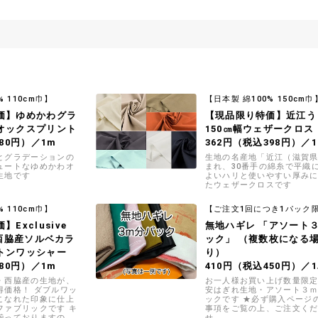
% 110cm巾】
【日本製 綿100% 150cm巾
価】ゆめかわグラ
【現品限り特価】近江う
オックスプリント
150㎝幅ウェザークロス
80円）／1m
362円（税込398円）／
とグラデーションの
生地の名産地「近江（滋賀
ュートなゆめかわオ
まれ、30番手の綿糸で平織
生地です
よいハリと使いやすい厚み
たウェザークロスです
% 110cm巾】
【ご注文1回につき1パック
Exclusive
無地ハギレ 「アソート
on 西脇産ソルベカラ
ック」 （複数枚になる
トンワッシャー
り）
80円）／1m
410円（税込450円）／
・西脇産の生地が、
お一人様お買い上げ数量限
得価格！ ダブルワッ
安はぎれ生地・アソート３
こなれた印象に仕上
ックです ★必ず購入ページ
ファブリックです キ
事項をご覧の上、ご注文く
揃っておりますの
せ