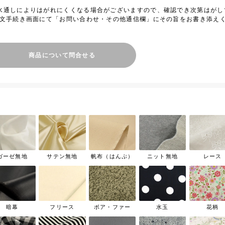
水通しによりはがれにくくなる場合がございますので、確認でき次第はがし
注文手続き画面にて「お問い合わせ・その他通信欄」にその旨をお書き添え
商品について問合せる
ガーゼ無地
サテン無地
帆布（はんぷ）
ニット無地
レース
暗幕
フリース
ボア・ファー
水玉
花柄