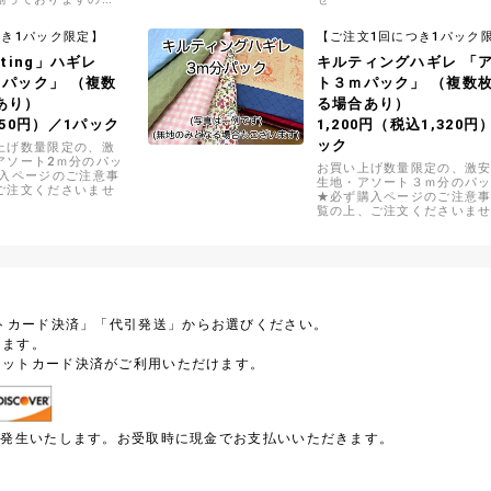
ラウス、ワンピース
くりにおすすめです
つき1パック限定】
【ご注文1回につき1パック
ilting」ハギレ
キルティングハギレ 「
ｍパック」 （複数
ト３ｍパック」 （複数
あり）
る場合あり）
950円）／1パック
1,200円（税込1,320円
ック
上げ数量限定の、激
アソート2ｍ分のパッ
お買い上げ数量限定の、激
購入ページのご注意事
生地・アソート３ｍ分のパ
ご注文くださいませ
★必ず購入ページのご注意
覧の上、ご注文くださいま
トカード決済」「代引発送」からお選びください。
します。
ジットカード決済がご利用いただけます。
円が発生いたします。お受取時に現金でお支払いいただきます。
）