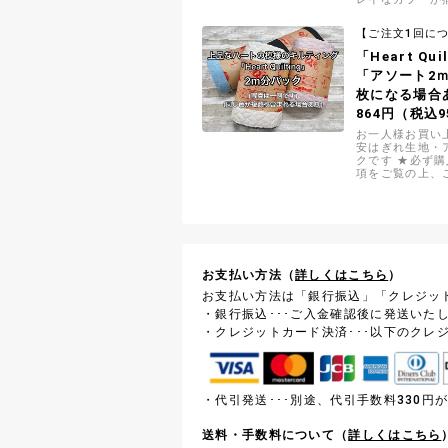
で、シャツ、ブ
などのお洋服づ
【ご注文1回に
「Heart Qu
「アソート2
枚になる場合
864円（税込
お一人様お買い
安はぎれ生地・
クです ★必ず
項をご覧の上、
お支払い方法（
詳しくはこちら
）
お支払い方法は「銀行振込」「クレジッ
・銀行振込･･･ご入金確認後に発送いた
・クレジットカード決済･･･以下のクレ
・代引発送･･･別途、代引手数料330
送料・手数料について（
詳しくはこちら