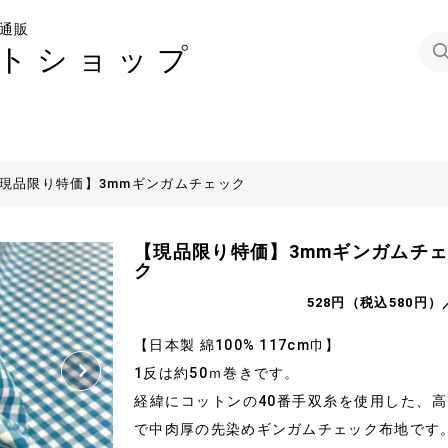
通販
トショップ
現品限り特価】3mmギンガムチェック
【現品限り特価】3mmギンガムチ
ク
528円（税込580円）
【日本製 綿100% 117cm巾】
1反は約50ｍ巻きです。
経緯にコットンの40番手双糸を使用した、
で中肉厚の先染めギンガムチェック布地です