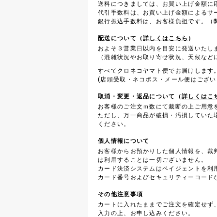
送料につきましては、お買い上げ金額に
代引手数料は、お買い上げ金額によるサ
銀行振込手数料は、お客様負担です。（弊
配送について（
詳しくはこちら
）
およそ３営業日以内を目安に発送いたし
（混雑状況やお取り寄せ状況、天候など
すべてクロネコヤマト便でお届けします
(店頭受取・ネコポス・メール便はござい
取消・変更・返品について（
詳しくはこ
お客様のご注文ｍ数にて裁断の上ご用意
ただし、万一商品が破損・汚損していた
ください。
個人情報について
お客様からお預かりした個人情報を、裁
は利用することは一切ございません。
カード決済システムはペイジェントを利
カード番号およびセキュリティーコード
その他注意事項
カートに入れたままでご注文を確定せず
入力の上、お申し込みください。