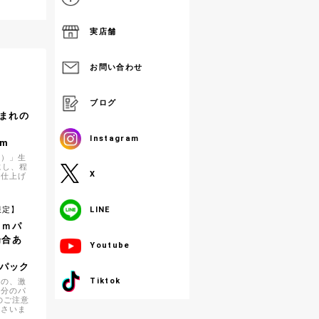
実店舗
お問い合わせ
】
ブログ
まれの
Instagram
1m
県）」生
にし、程
X
に仕上げ
限定】
LINE
３ｍパ
場合あ
Youtube
1パック
Tiktok
定の、激
ｍ分のパ
のご注意
ださいま