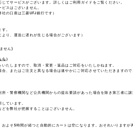
応じてサービスがございます。詳しくはご利用ガイドをご覧ください。
ービスはございません。
社の口座は三菱UFJ銀行です）
ます。
により、運送に遅れが生じる場合がございます）
。
ません)
ちら
）
をいたしますので、取消・変更・返品はご対応をいたしかねます。
場合、またはご注文と異なる場合は速やかにご対応させていただきますので
判所・警察機関など公共機関からの提出要請があった場合を除き第三者に譲
用しています。
などを弊社が把握することはございません。
、およそ5時間が経つと自動的にカートは空になります。おそれいりますが