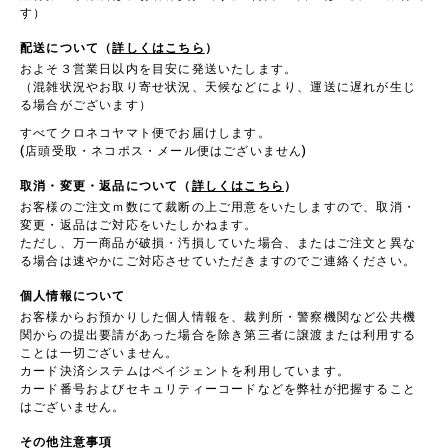
す）
配送について（
詳しくはこちら
）
およそ３営業日以内を目安に発送いたします。
（混雑状況やお取り寄せ状況、天候などにより、運送に遅れが生じ
る場合がございます）
すべてクロネコヤマト便でお届けします。
(店頭受取・ネコポス・メール便はございません)
取消・変更・返品について（
詳しくはこちら
）
お客様のご注文ｍ数にて裁断の上ご用意をいたしますので、取消・
変更・返品はご対応をいたしかねます。
ただし、万一商品が破損・汚損していた場合、またはご注文と異な
る場合は速やかにご対応させていただきますのでご連絡ください。
個人情報について
お客様からお預かりした個人情報を、裁判所・警察機関など公共機
関からの提出要請があった場合を除き第三者に譲渡または利用する
ことは一切ございません。
カード決済システムはペイジェントを利用しています。
カード番号およびセキュリティーコードなどを弊社が把握すること
はございません。
その他注意事項