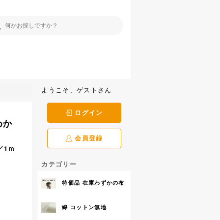
ようこそ、ゲストさん
ログイン
めか
会員登録
／1m
カテゴリー
特価品 在庫わずかの布
綿 コットン無地