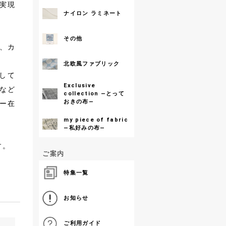
実現
ナイロン ラミネート
その他
、カ
北欧風ファブリック
して
Exclusive
など
collection ―とって
おきの布―
ー在
my piece of fabric
―私好みの布―
す。
ご案内
特集一覧
お知らせ
ご利用ガイド