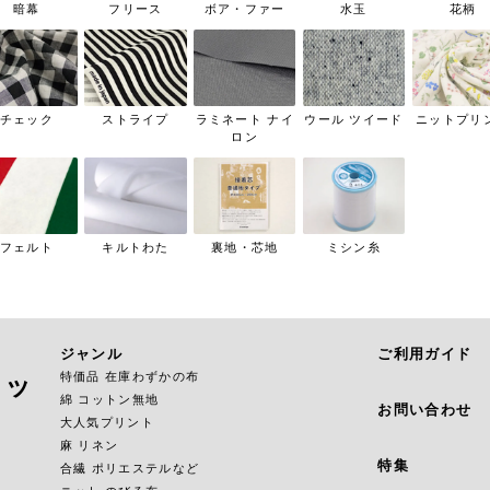
暗幕
フリース
ボア・ファー
水玉
花柄
チェック
ストライプ
ラミネート ナイ
ウール ツイード
ニットプリ
ロン
フェルト
キルトわた
裏地・芯地
ミシン糸
ジャンル
ご利用ガイド
特価品 在庫わずかの布
ョッ
綿 コットン無地
お問い合わせ
大人気プリント
麻 リネン
特集
合繊 ポリエステルなど