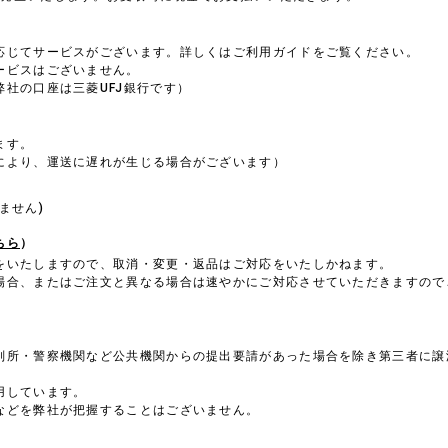
）
応じてサービスがございます。詳しくはご利用ガイドをご覧ください。
ービスはございません。
社の口座は三菱UFJ銀行です）
ます。
により、運送に遅れが生じる場合がございます）
。
ません)
ちら
）
をいたしますので、取消・変更・返品はご対応をいたしかねます。
場合、またはご注文と異なる場合は速やかにご対応させていただきますので
判所・警察機関など公共機関からの提出要請があった場合を除き第三者に譲
用しています。
などを弊社が把握することはございません。