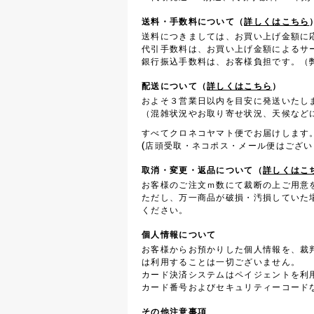
送料・手数料について（
詳しくはこちら
送料につきましては、お買い上げ金額に
代引手数料は、お買い上げ金額によるサ
銀行振込手数料は、お客様負担です。（弊
配送について（
詳しくはこちら
）
およそ３営業日以内を目安に発送いたし
（混雑状況やお取り寄せ状況、天候など
すべてクロネコヤマト便でお届けします
(店頭受取・ネコポス・メール便はござい
取消・変更・返品について（
詳しくはこ
お客様のご注文ｍ数にて裁断の上ご用意
ただし、万一商品が破損・汚損していた
ください。
個人情報について
お客様からお預かりした個人情報を、裁
は利用することは一切ございません。
カード決済システムはペイジェントを利
カード番号およびセキュリティーコード
その他注意事項