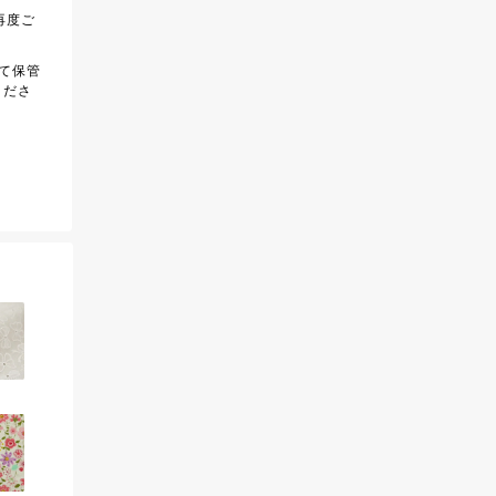
再度ご
て保管
くださ