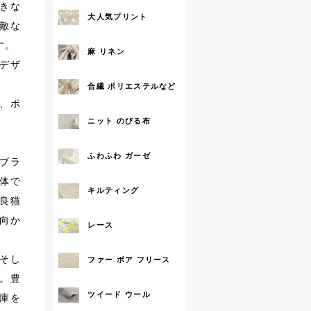
きな
大人気プリント
拡大する
敵な
す。
麻 リネン
デザ
合繊 ポリエステルなど
、ポ
ニット のびる布
ふわふわ ガーゼ
地ブラ
体で
キルティング
良猫
向か
レース
そし
ファー ボア フリース
。豊
ツイード ウール
庫を