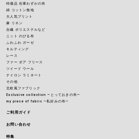
特価品 在庫わずかの布
綿 コットン無地
大人気プリント
麻 リネン
合繊 ポリエステルなど
ニット のびる布
ふわふわ ガーゼ
キルティング
レース
ファー ボア フリース
ツイード ウール
ナイロン ラミネート
その他
北欧風ファブリック
Exclusive collection ―とっておきの布―
my piece of fabric ―私好みの布―
ご利用ガイド
お問い合わせ
特集