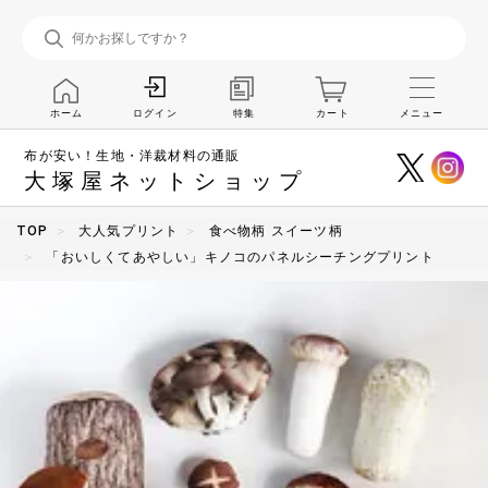
ホーム
特集
カート
メニュー
ログイン
布が安い！生地・洋裁材料の通販
大塚屋ネットショップ
TOP
大人気プリント
食べ物柄 スイーツ柄
「おいしくてあやしい」キノコのパネルシーチングプリント