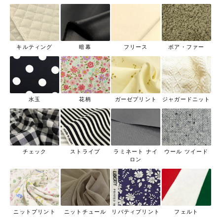
キルティング
暗幕
フリース
ボア・ファー
水玉
花柄
ガーゼプリント
ジャガードニット
チェック
ストライプ
ラミネート ナイ
ウール ツイード
ロン
ニットプリント
ニットチュール
リバティプリント
フェルト