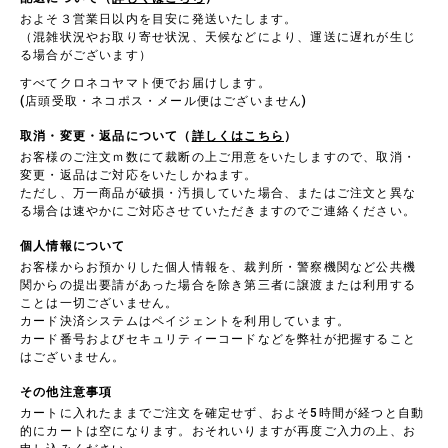
およそ３営業日以内を目安に発送いたします。
（混雑状況やお取り寄せ状況、天候などにより、運送に遅れが生じ
る場合がございます）
すべてクロネコヤマト便でお届けします。
(店頭受取・ネコポス・メール便はございません)
取消・変更・返品について（
詳しくはこちら
）
お客様のご注文ｍ数にて裁断の上ご用意をいたしますので、取消・
変更・返品はご対応をいたしかねます。
ただし、万一商品が破損・汚損していた場合、またはご注文と異な
る場合は速やかにご対応させていただきますのでご連絡ください。
個人情報について
お客様からお預かりした個人情報を、裁判所・警察機関など公共機
関からの提出要請があった場合を除き第三者に譲渡または利用する
ことは一切ございません。
カード決済システムはペイジェントを利用しています。
カード番号およびセキュリティーコードなどを弊社が把握すること
はございません。
その他注意事項
カートに入れたままでご注文を確定せず、およそ5時間が経つと自動
的にカートは空になります。おそれいりますが再度ご入力の上、お