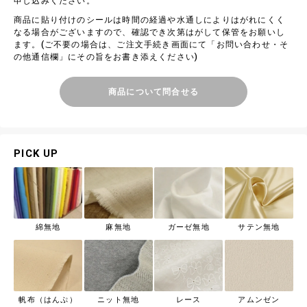
申し込みください。
商品に貼り付けのシールは時間の経過や水通しによりはがれにくく
なる場合がございますので、確認でき次第はがして保管をお願いし
ます。(ご不要の場合は、ご注文手続き画面にて「お問い合わせ・そ
の他通信欄」にその旨をお書き添えください)
商品について問合せる
PICK UP
綿無地
麻無地
ガーゼ無地
サテン無地
帆布（はんぷ）
ニット無地
レース
アムンゼン