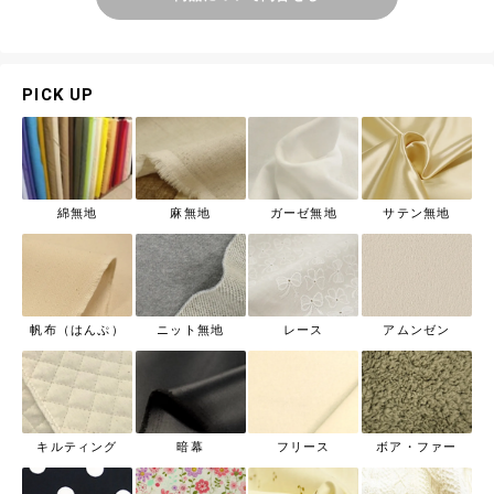
PICK UP
綿無地
麻無地
ガーゼ無地
サテン無地
帆布（はんぷ）
ニット無地
レース
アムンゼン
キルティング
暗幕
フリース
ボア・ファー