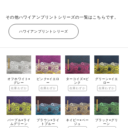
その他ハワイアンプリントシリーズの一覧はこちらです。
ハワイアンプリントシリーズ
オフホワイト×
ピンク×イエロ
ターコイズ×ピ
グリーン×イエ
グレー
ー
ンク
ロー
在庫わずか
在庫わずか
在庫わずか
在庫わずか
パープル×ライ
ブラウン×ライ
ネイビー×ベー
ブラック×グリ
ムグリーン
トブルー
ジュ
ーン