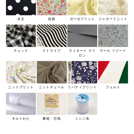
水玉
花柄
ガーゼプリント
ジャガードニット
チェック
ストライプ
ラミネート ナイ
ウール ツイード
ロン
ニットプリント
ニットチュール
リバティプリント
フェルト
キルトわた
裏地・芯地
ミシン糸