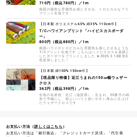
710円（税込780円）／1m
南国の陽気な雰囲気を感じさせる、トロピカルなＴＣ
プリント生地です
【日本製 ポリエステル65% 綿35% 110cm巾】
T/Cハワイアンプリント「ハイビスカスボーダ
ー」
800円（税込880円）／1m
南国ハワイのトロピカルな雰囲気を感じさせるような
T/Cプリント生地です こちらはハイビスカスを基調と
したボーダーをプリントしました ★2025.3.14新色5
色追加しました！
【日本製 綿100% 150cm巾】
【現品限り特価】近江うまれの150㎝幅ウェザー
クロス
362円（税込398円）／1m
生地の名産地「近江（滋賀県）」生まれ、30番手の綿
糸で平織にし、程よいハリと使いやすい厚みに仕上げ
たウェザークロスです
お支払い方法（
詳しくはこちら
）
お支払い方法は「銀行振込」「クレジットカード決済」「代引発