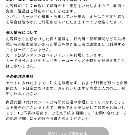
お客様のご注文ｍ数にて裁断の上ご用意をいたしますので、取消・
変更・返品はご対応をいたしかねます。
ただし、万一商品が破損・汚損していた場合、またはご注文と異な
る場合は速やかにご対応させていただきますのでご連絡ください。
個人情報について
お客様からお預かりした個人情報を、裁判所・警察機関など公共機
関からの提出要請があった場合を除き第三者に譲渡または利用する
ことは一切ございません。
カード決済システムはペイジェントを利用しています。
カード番号およびセキュリティーコードなどを弊社が把握すること
はございません。
その他注意事項
カートに入れたままでご注文を確定せず、およそ5時間が経つと自動
的にカートは空になります。おそれいりますが再度ご入力の上、お
申し込みください。
商品に貼り付けのシールは時間の経過や水通しによりはがれにくく
なる場合がございますので、確認でき次第はがして保管をお願いし
ます。(ご不要の場合は、ご注文手続き画面にて「お問い合わせ・そ
の他通信欄」にその旨をお書き添えください)
商品について問合せる