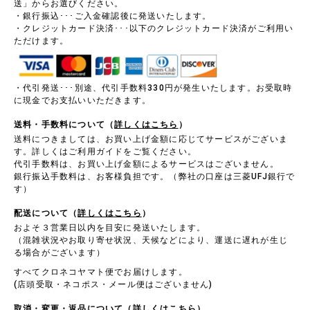
送」からお選びください。
・銀行振込･･･ご入金確認後に発送いたします。
・クレジットカード決済･･･以下のクレジットカード決済がご利用い
ただけます。
・代引発送･･･別途、代引手数料330円が発生いたします。お受取時
に現金でお支払いいただきます。
送料・手数料について（
詳しくはこちら
）
送料につきましては、お買い上げ金額に応じてサービスがございま
す。詳しくはご利用ガイドをご覧ください。
代引手数料は、お買い上げ金額によるサービスはございません。
銀行振込手数料は、お客様負担です。（弊社の口座は三菱UFJ銀行で
す）
配送について（
詳しくはこちら
）
およそ３営業日以内を目安に発送いたします。
（混雑状況やお取り寄せ状況、天候などにより、運送に遅れが生じ
る場合がございます）
すべてクロネコヤマト便でお届けします。
(店頭受取・ネコポス・メール便はございません)
取消・変更・返品について（
詳しくはこちら
）