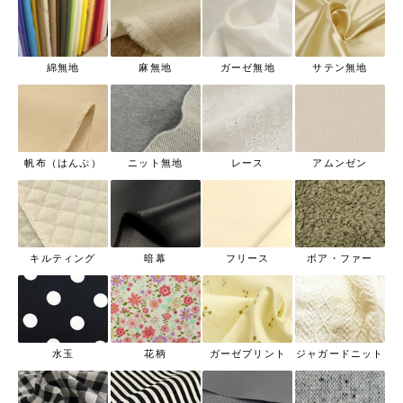
綿無地
麻無地
ガーゼ無地
サテン無地
帆布（はんぷ）
ニット無地
レース
アムンゼン
キルティング
暗幕
フリース
ボア・ファー
水玉
花柄
ガーゼプリント
ジャガードニット