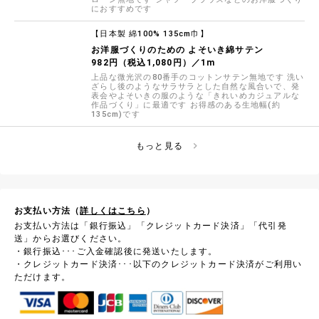
におすすめです
【日本製 綿100% 135cm巾】
お洋服づくりのための よそいき綿サテン
982円（税込1,080円）／1m
上品な微光沢の80番手のコットンサテン無地です 洗い
ざらし後のようなサラサラとした自然な風合いで、発
表会やよそいきの服のような「きれいめカジュアルな
作品づくり」に最適です お得感のある生地幅(約
135cm)です
もっと見る
お支払い方法（
詳しくはこちら
）
お支払い方法は「銀行振込」「クレジットカード決済」「代引発
送」からお選びください。
・銀行振込･･･ご入金確認後に発送いたします。
・クレジットカード決済･･･以下のクレジットカード決済がご利用い
ただけます。