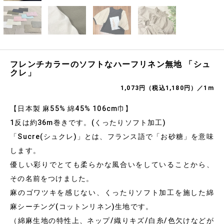
フレンチカラーのソフトなハーフリネン無地 「シュ
クレ」
1,073円（税込1,180円）／1m
【日本製 麻55% 綿45% 106cm巾】
1反は約36m巻きです。(くったりソフト加工)
「Sucre(シュクレ)」とは、フランス語で「お砂糖」を意味
します。
優しい彩りでとても柔らかな風合いをしていることから、
その名前をつけました。
麻のゴワツキを感じない、くったりソフト加工を施した綿
麻シーチング(コットンリネン)生地です。
（綿麻生地の特性上、ネップ/織りキズ/白糸/色欠けなどが