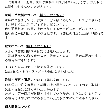
・代引発送･･･別途、代引手数料330円が発生いたします。お受取時
に現金でお支払いいただきます。
送料・手数料について（
詳しくはこちら
）
送料につきましては、お買い上げ金額に応じてサービスがございま
す。詳しくはご利用ガイドをご覧ください。
代引手数料は、お買い上げ金額によるサービスはございません。
銀行振込手数料は、お客様負担です。（弊社の口座は三菱UFJ銀行で
す）
配送について（
詳しくはこちら
）
およそ３営業日以内を目安に発送いたします。
（混雑状況やお取り寄せ状況、天候などにより、運送に遅れが生じ
る場合がございます）
すべてクロネコヤマト便でお届けします。
(店頭受取・ネコポス・メール便はございません)
取消・変更・返品について（
詳しくはこちら
）
お客様のご注文ｍ数にて裁断の上ご用意をいたしますので、取消・
変更・返品はご対応をいたしかねます。
ただし、万一商品が破損・汚損していた場合、またはご注文と異な
る場合は速やかにご対応させていただきますのでご連絡ください。
個人情報について