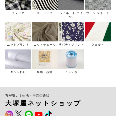
チェック
ストライプ
ラミネート ナイ
ウール ツイード
ロン
ニットプリント
ニットチュール
リバティプリント
フェルト
キルトわた
裏地・芯地
ミシン糸
布が安い！生地・手芸の通販
大塚屋ネットショップ