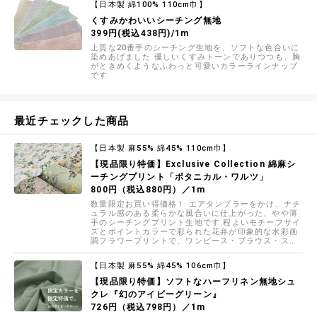
【日本製 綿100% 110cm巾】
くすみかわいいシーチング無地
399円(税込438円)/1m
上質な20番手のシーチング生地を、ソフトな色合いに
染めあげました 優しいくすみトーンでありつつも、胸
がときめくようなふわっと可愛いカラーラインナップ
です
最近チェックした商品
【日本製 麻55% 綿45% 110cm巾】
【現品限り特価】Exclusive Collection 綿麻シ
ーチングプリント「ボタニカル・ワルツ」
800円（税込880円）／1m
数量限定お買い得価格！ エアタンブラーをかけ、ナチ
ュラル感のある柔らかな風合いに仕上がった、やや薄
手のシーチングプリント生地です 程よいモチーフサイ
ズとポイントカラーで彩られた花弁が印象的な水彩画
調フラワープリントで、ワンピース・ブラウス・スカ
ートなどのお洋服づくりにおすすめです ※大塚屋車道
本店１階売り場でも販売しています
【日本製 麻55% 綿45% 106cm巾】
【現品限り特価】ソフトなハーフリネン無地シュ
クレ『幻のアイビーグリーン』
726円（税込798円）／1m