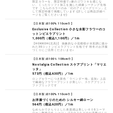
限定カラーを、限定特価で♪麻のゴワツキを感じな
い、くったりソフト加工を施した綿麻シーチング生地
です こちらのカラーのみ「幻のアイビーグリーン」と
して限定特価で掲載しています (詳しくは商品詳細ペ
ージをご覧くださいませ)
【日本製 綿100% 110cm巾】
Exclusive Collection 小さな水彩フラワーのコ
ットンビエラプリント
1,000円（税込1,100円）／1m
【HOKKOH(北高)】 抽象的な小花模様が水彩調に描か
れた30コットンビエラプリント生地です 秋冬のお洋服
づくりにご活用くださいませ♪
【日本製 綿100％ 108cm巾】
Nostalgia Collection スケアプリント「マリエ
ッタ」
573円（税込630円）／1m
ロングセラーにつき新色「ラベンダー地」追加♪ 上品
で繊細なフラワープリントが美しい、スケアプリント
ファブリックです
【日本製 綿100% 110cm巾】
お洋服づくりのための シルキー綿ローン
564円（税込620円）／1m
なめらかでさらりとした表面感は美しい６０Sコーマ
ローン無地です シャツ・ブラウスなどのお洋服づくり