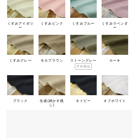
くすみアイボリ
くすみピンク
くすみブルー
くすみラベンダ
ー
ー
くすみグレー
モカブラウン
ストーングレー
カーキ
予約商品
ブラック
生成(綿かす残
ネイビー
オフホワイト
し)