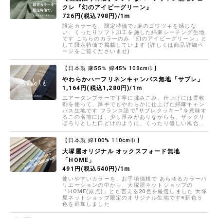
クレ『幻のアイビーグリーン』
726円(税込798円)/1m
限定カラーを、限定特価で♪麻のゴワツキを感じな
い、くったりソフト加工を施した綿麻シーチング生地
です こちらのカラーのみ「幻のアイビーグリーン」と
して限定特価で掲載しています (詳しくは商品詳細ペ
ージをご覧くださいませ)
【日本製 麻55％ 綿45% 108cm巾】
やわらかハーフリネンキャンバス無地「サブレ」
1,164円(税込1,280円)/1m
エアータンブラーで丁寧に揉みこみ、仕上げには柔軟
剤を使って、厚手でもやわらかに仕上げた綿麻キャン
バス生地です フランス語で“サブレクッキー”を意味す
るこの名前には、少し厚みがありながらも、ザックリ
ほろりとした口どけのように、くったり優しい風合い
をイメージしています
【日本製 綿100% 110cm巾】
大塚屋オリジナル オックスフォード無地
「HOME」
491円(税込540円)/1m
使いやすいカラーを、お手頃価格で あらゆるカラーバ
リエーションの中から、大塚屋ネットショップの
「HOME(原点)」とも言える20色を厳選しました 大塚
屋ネットショップ限定のオリジナル生地です※新色５
色を追加しました