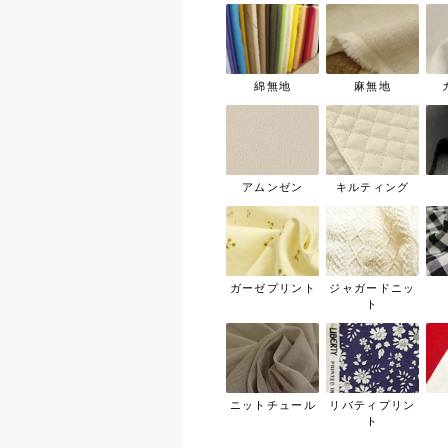
綿無地
麻無地
アムンゼン
キルティング
ガーゼプリント
ジャガードニッ
ト
ニットチュール
リバティプリン
ト