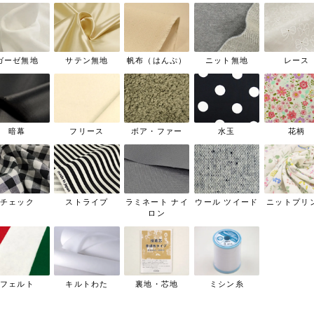
ガーゼ無地
サテン無地
帆布（はんぷ）
ニット無地
レース
暗幕
フリース
ボア・ファー
水玉
花柄
チェック
ストライプ
ラミネート ナイ
ウール ツイード
ニットプリ
ロン
フェルト
キルトわた
裏地・芯地
ミシン糸