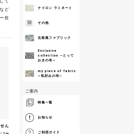
して
ナイロン ラミネート
など
ー在
その他
北欧風ファブリック
Exclusive
collection ―とって
おきの布―
my piece of fabric
―私好みの布―
ご案内
特集一覧
お知らせ
ません
ご利用ガイド
／1m