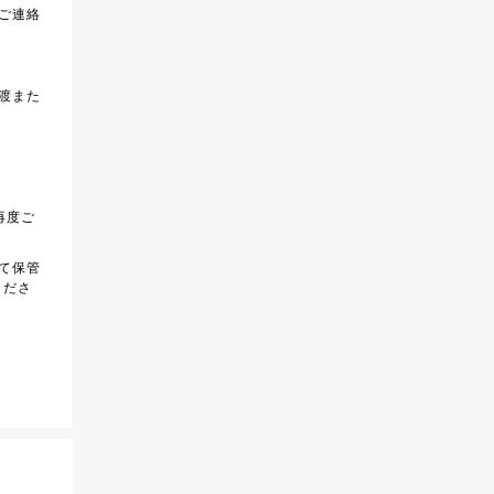
ご連絡
渡また
再度ご
て保管
くださ