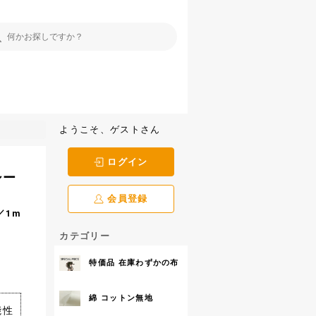
ようこそ、ゲストさん
ログイン
シー
会員登録
／1m
カテゴリー
特価品 在庫わずかの布
綿 コットン無地
能性