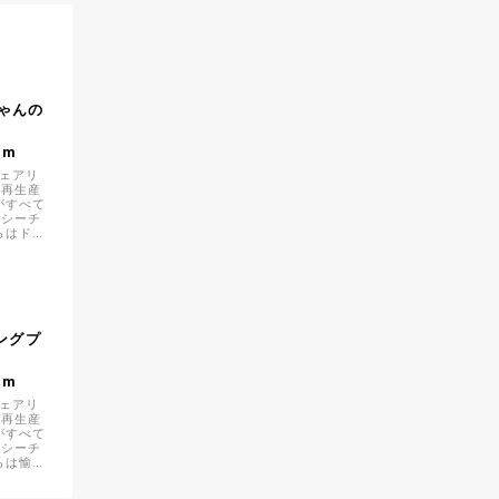
】
にゃんの
1m
（フェアリ
刻再生産
がすべて
ルシーチ
らはドキ
く「赤ず
】
チングプ
1m
（フェアリ
刻再生産
がすべて
ルシーチ
らは愉快
押しの