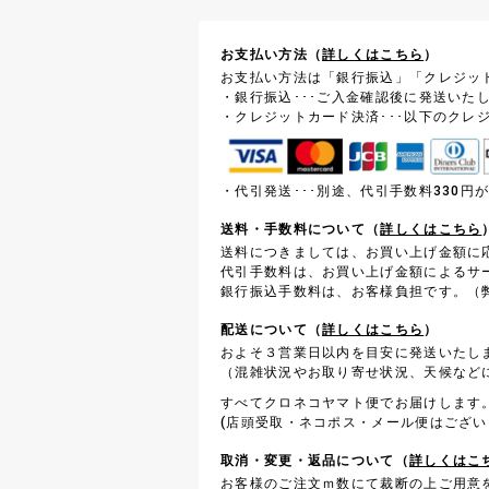
お支払い方法（
詳しくはこちら
）
お支払い方法は「銀行振込」「クレジッ
・銀行振込･･･ご入金確認後に発送いた
・クレジットカード決済･･･以下のクレ
・代引発送･･･別途、代引手数料330
送料・手数料について（
詳しくはこちら
送料につきましては、お買い上げ金額に
代引手数料は、お買い上げ金額によるサ
銀行振込手数料は、お客様負担です。（弊
配送について（
詳しくはこちら
）
およそ３営業日以内を目安に発送いたし
（混雑状況やお取り寄せ状況、天候など
すべてクロネコヤマト便でお届けします
(店頭受取・ネコポス・メール便はござい
取消・変更・返品について（
詳しくはこ
お客様のご注文ｍ数にて裁断の上ご用意