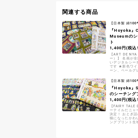
関連する商品
【日本製 綿100
『Hoyoka』C
Museumの
ト
1,400円(税込1
【ART DE N
ー）】 名画が
いデジタルシー
です ★新色ワ
ーン、ペールグ
★
【日本製 綿100
『Hoyoka』S
のシーチング
1,400円(税込1
【FAIRY TAL
ーテイルだニャ
決定！ おとぎ
猫になったかわ
ングプリント生
ワクなお話が展
姫」柄です