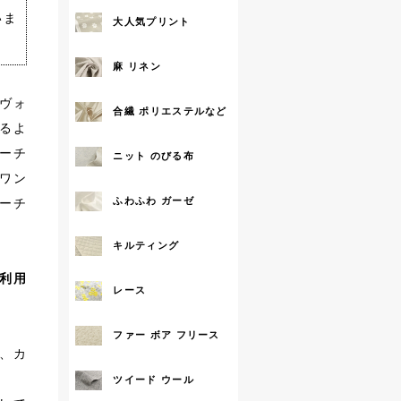
いま
大人気プリント
拡大する
麻 リネン
ヴォ
合繊 ポリエステルなど
るよ
ーチ
ニット のびる布
ワン
ふわふわ ガーゼ
ーチ
キルティング
ご利用
レース
ファー ボア フリース
、カ
ツイード ウール