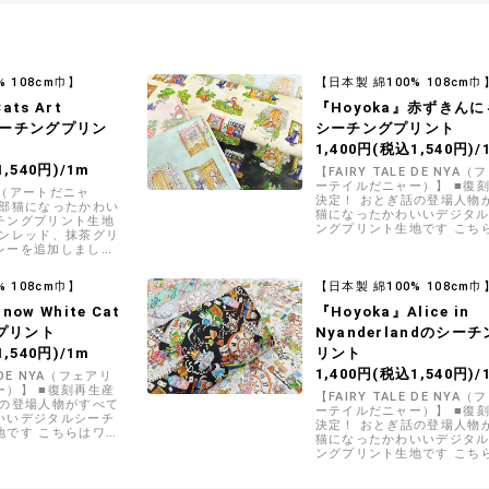
% 108cm巾】
【日本製 綿100% 108cm巾
ats Art
『Hoyoka』赤ずきん
シーチングプリン
シーチングプリント
1,400円(税込1,540円)/
,540円)/1m
【FAIRY TALE DE NYA
ーテイルだニャー）】 ■復
YA（アートだニャ
決定！ おとぎ話の登場人物
全部猫になったかわい
猫になったかわいいデジタ
チングプリント生地
ングプリント生地です こち
インレッド、抹茶グリ
ドキなお話が展開されてい
レーを追加しました
きんちゃん」柄です
% 108cm巾】
【日本製 綿100% 108cm巾
now White Cat
『Hoyoka』Alice in
プリント
Nyanderlandのシー
,540円)/1m
リント
1,400円(税込1,540円)/
E DE NYA（フェアリ
ー）】 ■復刻再生産
【FAIRY TALE DE NYA
話の登場人物がすべて
ーテイルだニャー）】 ■復
いいデジタルシーチ
決定！ おとぎ話の登場人物
地です こちらはワク
猫になったかわいいデジタ
開されていく「白雪
ングプリント生地です こち
で不思議な登場人物が目白
「不思議の国のアリス」柄