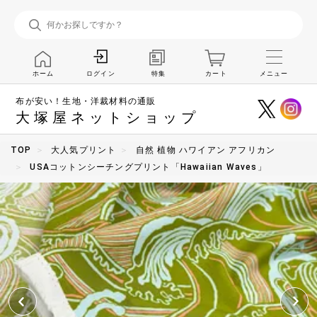
ホーム
特集
カート
メニュー
ログイン
布が安い！生地・洋裁材料の通販
大塚屋ネットショップ
TOP
大人気プリント
自然 植物 ハワイアン アフリカン
USAコットンシーチングプリント「Hawaiian Waves」