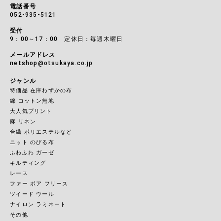
電話番号
052-935-5121
受付
9：00～17：00 定休日：毎週木曜日
メールアドレス
netshop@otsukaya.co.jp
ジャンル
特価品 在庫わずかの布
綿 コットン無地
大人気プリント
麻 リネン
合繊 ポリエステルなど
ニット のびる布
ふわふわ ガーゼ
キルティング
レース
ファー ボア フリース
ツイード ウール
ナイロン ラミネート
その他