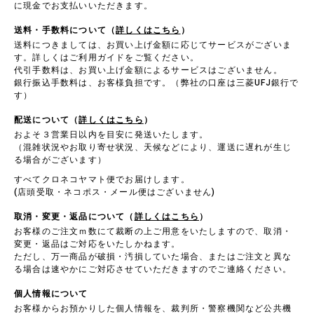
に現金でお支払いいただきます。
送料・手数料について（
詳しくはこちら
）
送料につきましては、お買い上げ金額に応じてサービスがございま
す。詳しくはご利用ガイドをご覧ください。
代引手数料は、お買い上げ金額によるサービスはございません。
銀行振込手数料は、お客様負担です。（弊社の口座は三菱UFJ銀行で
す）
配送について（
詳しくはこちら
）
およそ３営業日以内を目安に発送いたします。
（混雑状況やお取り寄せ状況、天候などにより、運送に遅れが生じ
る場合がございます）
すべてクロネコヤマト便でお届けします。
(店頭受取・ネコポス・メール便はございません)
取消・変更・返品について（
詳しくはこちら
）
お客様のご注文ｍ数にて裁断の上ご用意をいたしますので、取消・
変更・返品はご対応をいたしかねます。
ただし、万一商品が破損・汚損していた場合、またはご注文と異な
る場合は速やかにご対応させていただきますのでご連絡ください。
個人情報について
お客様からお預かりした個人情報を、裁判所・警察機関など公共機