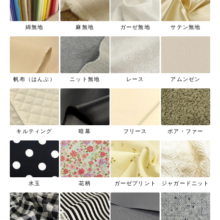
綿無地
麻無地
ガーゼ無地
サテン無地
帆布（はんぷ）
ニット無地
レース
アムンゼン
キルティング
暗幕
フリース
ボア・ファー
水玉
花柄
ガーゼプリント
ジャガードニット