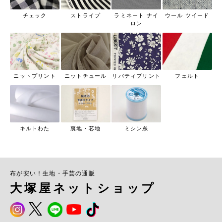
チェック
ストライプ
ラミネート ナイ
ウール ツイード
ロン
ニットプリント
ニットチュール
リバティプリント
フェルト
キルトわた
裏地・芯地
ミシン糸
布が安い！生地・手芸の通販
大塚屋ネットショップ