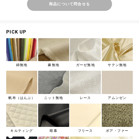
商品について問合せる
PICK UP
綿無地
麻無地
ガーゼ無地
サテン無地
帆布（はんぷ）
ニット無地
レース
アムンゼン
キルティング
暗幕
フリース
ボア・ファー