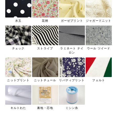
水玉
花柄
ガーゼプリント
ジャガードニット
チェック
ストライプ
ラミネート ナイ
ウール ツイード
ロン
ニットプリント
ニットチュール
リバティプリント
フェルト
キルトわた
裏地・芯地
ミシン糸