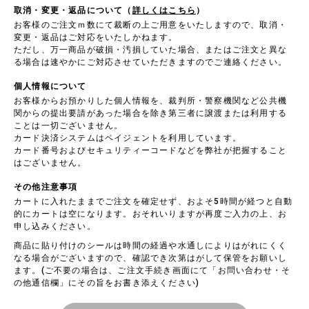
取消・変更・返品について（
詳しくはこちら
）
お客様のご注文ｍ数にて裁断の上ご用意をいたしますので、取消・
変更・返品はご対応をいたしかねます。
ただし、万一商品が破損・汚損していた場合、またはご注文と異な
る場合は速やかにご対応させていただきますのでご連絡ください。
個人情報について
お客様からお預かりした個人情報を、裁判所・警察機関など公共機
関からの提出要請があった場合を除き第三者に譲渡または利用する
ことは一切ございません。
カード決済システムはペイジェントを利用しています。
カード番号およびセキュリティーコードなどを弊社が把握すること
はございません。
その他注意事項
カートに入れたままでご注文を確定せず、およそ5時間が経つと自動
的にカートは空になります。おそれいりますが再度ご入力の上、お
申し込みください。
商品に貼り付けのシールは時間の経過や水通しによりはがれにくく
なる場合がございますので、確認でき次第はがして保管をお願いし
ます。(ご不要の場合は、ご注文手続き画面にて「お問い合わせ・そ
の他通信欄」にその旨をお書き添えください)