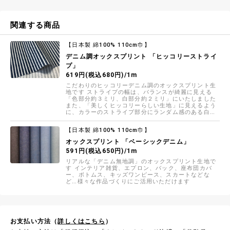
関連する商品
【日本製 綿100% 110cm巾】
デニム調オックスプリント 「ヒッコリーストライ
プ」
619円(税込680円)/1m
こだわりのヒッコリーデニム調のオックスプリント生
地です ストライプの幅は、バランスが綺麗に見える
「色部分約３ミリ、白部分約２ミリ」にいたしました
また、「美しくヒッコリーらしい生地」に見えるよう
に、カラーのストライプ部分にランダム感のある白い
ドットをまぶしました
【日本製 綿100% 110cm巾】
オックスプリント 「ベーシックデニム」
591円(税込650円)/1m
リアルな「デニム無地調」のオックスプリント生地で
す インテリア雑貨、エプロン、バック、座布団カバ
ー、ボトムス、キッズワンピース、スカートなどな
ど…様々な作品づくりにご活用いただけます
お支払い方法（
詳しくはこちら
）