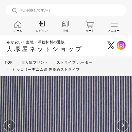
ホーム
特集
カート
メニュー
ログイン
布が安い！生地・洋裁材料の通販
大塚屋ネットショップ
TOP
大人気プリント
ストライプ ボーダー
ヒッコリーデニム調 先染めストライプ