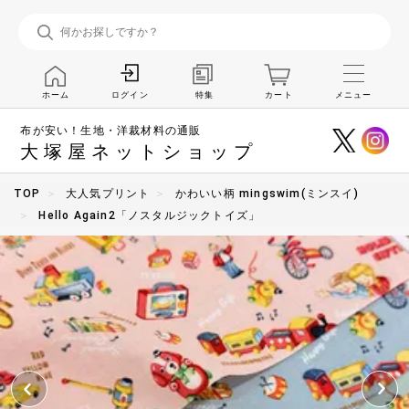
ホーム
特集
カート
メニュー
ログイン
布が安い！生地・洋裁材料の通販
大塚屋ネットショップ
TOP
大人気プリント
かわいい柄 mingswim(ミンスイ)
Hello Again2「ノスタルジックトイズ」