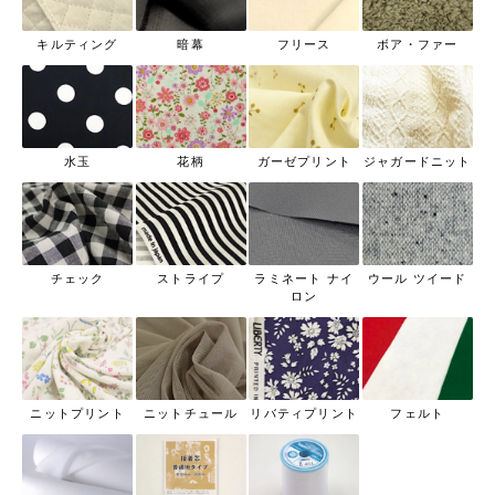
キルティング
暗幕
フリース
ボア・ファー
水玉
花柄
ガーゼプリント
ジャガードニット
チェック
ストライプ
ラミネート ナイ
ウール ツイード
ロン
ニットプリント
ニットチュール
リバティプリント
フェルト