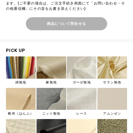
ます。(ご不要の場合は、ご注文手続き画面にて「お問い合わせ・そ
の他通信欄」にその旨をお書き添えください)
商品について問合せる
PICK UP
綿無地
麻無地
ガーゼ無地
サテン無地
帆布（はんぷ）
ニット無地
レース
アムンゼン