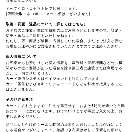
る場合がございます）
すべてクロネコヤマト便でお届けします。
(店頭受取・ネコポス・メール便はございません)
取消・変更・返品について（
詳しくはこちら
）
お客様のご注文ｍ数にて裁断の上ご用意をいたしますので、取消・
変更・返品はご対応をいたしかねます。
ただし、万一商品が破損・汚損していた場合、またはご注文と異な
る場合は速やかにご対応させていただきますのでご連絡ください。
個人情報について
お客様からお預かりした個人情報を、裁判所・警察機関など公共機
関からの提出要請があった場合を除き第三者に譲渡または利用する
ことは一切ございません。
カード決済システムはペイジェントを利用しています。
カード番号およびセキュリティーコードなどを弊社が把握すること
はございません。
その他注意事項
カートに入れたままでご注文を確定せず、およそ5時間が経つと自動
的にカートは空になります。おそれいりますが再度ご入力の上、お
申し込みください。
商品に貼り付けのシールは時間の経過や水通しによりはがれにくく
なる場合がございますので、確認でき次第はがして保管をお願いし