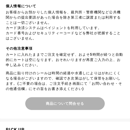
個人情報について
お客様からお預かりした個人情報を、裁判所・警察機関など公共機
関からの提出要請があった場合を除き第三者に譲渡または利用する
ことは一切ございません。
カード決済システムはペイジェントを利用しています。
カード番号およびセキュリティーコードなどを弊社が把握すること
はございません。
その他注意事項
カートに入れたままでご注文を確定せず、およそ5時間が経つと自動
的にカートは空になります。おそれいりますが再度ご入力の上、お
申し込みください。
商品に貼り付けのシールは時間の経過や水通しによりはがれにくく
なる場合がございますので、確認でき次第はがして保管をお願いし
ます。(ご不要の場合は、ご注文手続き画面にて「お問い合わせ・そ
の他通信欄」にその旨をお書き添えください)
商品について問合せる
PICK UP