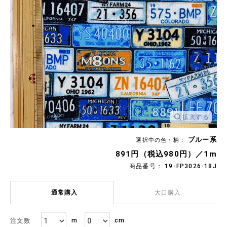
拡大する
ブルー系
選択中の色・柄：
891円（税込980円）／1m
商品番号： 19-FP3026-18J
通常購入
大口購入
m
cm
注文数