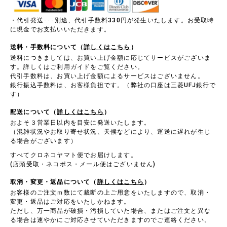
・代引発送･･･別途、代引手数料330円が発生いたします。お受取時
に現金でお支払いいただきます。
送料・手数料について（
詳しくはこちら
）
送料につきましては、お買い上げ金額に応じてサービスがございま
す。詳しくはご利用ガイドをご覧ください。
代引手数料は、お買い上げ金額によるサービスはございません。
銀行振込手数料は、お客様負担です。（弊社の口座は三菱UFJ銀行で
す）
配送について（
詳しくはこちら
）
およそ３営業日以内を目安に発送いたします。
（混雑状況やお取り寄せ状況、天候などにより、運送に遅れが生じ
る場合がございます）
すべてクロネコヤマト便でお届けします。
(店頭受取・ネコポス・メール便はございません)
取消・変更・返品について（
詳しくはこちら
）
お客様のご注文ｍ数にて裁断の上ご用意をいたしますので、取消・
変更・返品はご対応をいたしかねます。
ただし、万一商品が破損・汚損していた場合、またはご注文と異な
る場合は速やかにご対応させていただきますのでご連絡ください。