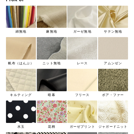
綿無地
麻無地
ガーゼ無地
サテン無地
帆布（はんぷ）
ニット無地
レース
アムンゼン
キルティング
暗幕
フリース
ボア・ファー
水玉
花柄
ガーゼプリント
ジャガードニット