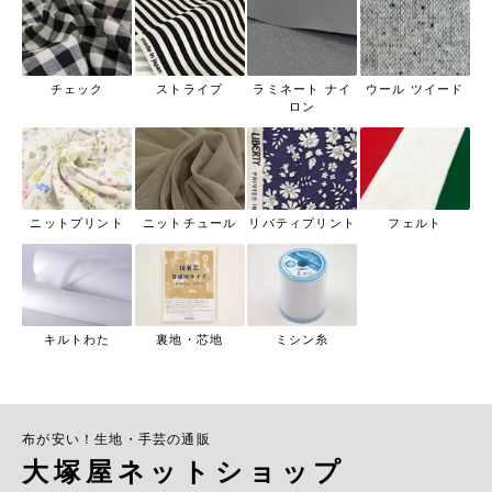
チェック
ストライプ
ラミネート ナイ
ウール ツイード
ロン
ニットプリント
ニットチュール
リバティプリント
フェルト
キルトわた
裏地・芯地
ミシン糸
布が安い！生地・手芸の通販
大塚屋ネットショップ